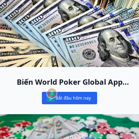
Vietnam.vn - Nền tảng quảng bá hình ảnh Việt Nam
Is WPT still active?
Cách giành chiến thắng tại các vị trí trực tuyến vào năm 20
Ứng dụng sòng bạc trực tuyến hàng đầu năm 2025
Doug Polk phải đối mặt với phản ứng dữ dội khi chơi trong 
WPTDeepStacks WPT Vietnam Season 2018-2019 World Pok
World Poker Tour Prime - WPT Prime Vietnam: Hendon Mo
Maurice Nass
Chính sách hoàn tiền của WPT Global
Neymar
Patrick Leonard
Ethan Yau
Crandell Addton
Kristen Foxen
Is WPT poker free?
Tương lai của trò chơi roulette là gì?
Where is the next WPT tournament?
Benjamin Spragg
Kevin Martin
Alex Livingston
Neymar
Các giải đấu poker trực tuyến hàng đầu để xem và chơi và
Joe McKeehen
Cách đủ điều kiện tham gia các sự kiện trực tuyến của WP
Andrei Cosmin
Thomas Amarillo Slim Preston
Can you play WSOP for free?
Maria Lamproulos
Anatoly Filatov
Chad Eveslage
WPT Global ¥ 110 CN ¥ triệu Chủ nhật Hyper PKO Showdo
Poker Vietnam
Dan Harrington
Jinho Hong
WPT東京は違法ですか？
Paulius Plausinaitis thắng GGMmillion$ SHR với số tiền 31
Làm cách nào để cài đặt WPT Global?
Simone Andrian
Phần thưởng trận đấu toàn cầu WPT là gì?
Scotty Nguyen - Wikipedia
WPT Global ¥ 110 CN ¥ triệu Chủ nhật Hyper PKO Showdo
Vietnam Poker Taking Flight: WPT APT Festivals in Ho Chi 
Ben Wilinofsky
Jason Daly
RazvyB
Patrik Antonius
Maria Konnikova
Liên hệ với WPT Global
Dan Cates
Phụ huynh Masashi
Frank Lagodich
Andrew Lichtenberg
Top 5 Game Poker Hay Nhất Bạn Cần Chơi
Poker Tải xuống
Poker Vietnam
Poker Vietnam
Poker Tải xuống
Poker Tải xuống
Free Poker Global
Martin Tsvetanov giành chiến thắng trong sự kiện chín
Niko Koop
Bạn không thể tải xuống và chơi WPT Poker Global ở các qu
Danny Đường
Who is the CEO of WPT?
Thomas Boivin
James Obst giành chức vô địch WPT Australia và giành được
Tổng giải thưởng của WPT Prime Đài Loan là bao nhiê
Sách hướng dẫn giải đấu WPT Australia 2024
Walter Puggy Pearson
Ricardo Mateus
Đánh giá WPT Global
How much does it cost to play in the WPT?
Chiến lược 888poker: Giấc ngủ chất lượng nâng cao hiệu su
bàn tay tài chính
Biến World Poker Global App
WPT Vietnam 2018: Sumit Sapra Reaches Final Table in Welc
Kannappong Dhanrattra
Andrei Cosmin
- YouTube
Yuval Bronshtein
Lex Veldhuis
Xác minh tài khoản hoạt động như thế nào?
Victoria Coren Mitchell
WPT Vietnam Passport to World Championship Tournamen
Dave Graham
Jack Solomon
Pamela Balzano
David Oppenheim
thành ngôi nhà poker online
Is there a way to play poker for free?
Jesse Lonis
Hướng dẫn dành cho người mới bắt đầu chơi Poker toàn cầu:
Jonathan Borenstein
alexandr shilko
Daniel Colman
Antonio Puntas
Bắt đầu hôm nay
Dmitry Yurasov
mới của bạn
Notifications
Ian Bradley
Đồi Kenney
Một chút bình tĩnh
Linh Trong Phan S21 WPT Prime Vietnam World Poker Tour 
Giorgiy Skhulkhiya
Is there a way to play poker for free?
Jesse Lonis
Leo Marget
Sử dụng đô la hộ chiếu toàn cầu WPT để vào các sự kiện cổ
Mã thưởng cho WPT Global Poker 2023 là gì?
Đối tác toàn cầu của WPT với Câu lạc bộ bài Poker & Sòng b
Yury Dzivielevsky
Cuộc thi Discord nóng lên: Hãy tham gia hành động!
- YouTube
Alec Torellis WSOP Sự kiện chính Ngày chạy 1C: Những cách 
WPT Cambodia ở đâu?
Poker Trung Quốc có giống poker không?
Farid Jattin
Quy tắc mới cho Thiên đường WSOP: Thiết bị điện tử và Hỗ 
WPT GLOBAL 10 20 40 Phong Độ Đang Lên Nên Mình Thử L
Tom McEvoy
Shannon Shorr
TP trong WPT poker là gì?
Simone Andrian
Bạn có thể chơi bằng tiền thật trên WPT không?
Is WPT still active?
Daniel Dvoress
Phân tích màn trở lại đối đầu ấn tượng của Ian Drake so vớ
Tom Dewan
Nick Eastwood
Prime WPT Prime Vietnam Season 2023 World Poker Tour