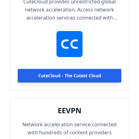
CuteCloud provides unrestricted global
network acceleration. Access network
acceleration services connected with
hundreds of content providers worldwide.
With up to 2000Mbps single-line access
capacity and 1000+ high-speed servers
globally, enjoy fast and stable connections
anytime, anywhere.
CuteCloud - The Cutest Cloud
EEVPN
Network acceleration service connected
with hundreds of content providers