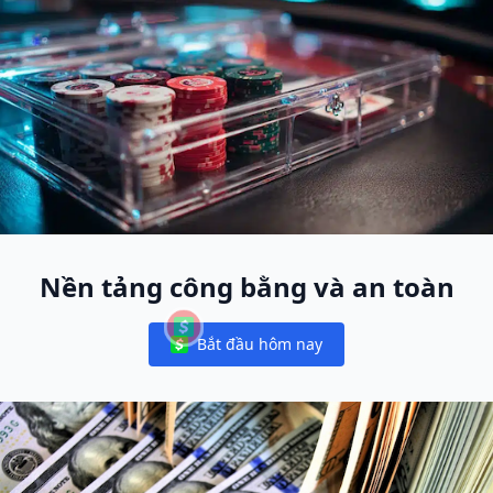
Wave of cancellations continues WPT Macau cancelled just
Ricardo Mateus
Annette Obrestad
Is there poker in Vietnam?
cơm chiên
Một số vụ bê bối và tranh cãi nổi tiếng về roulette trong suốt
Nền tảng công bằng và an toàn
Free Poker Global
Dante đi
Bắt đầu hôm nay
Notifications
Steve Enriquez
Phil Wilburn - Darren Sneed
Poker Tải xuống
Poker Vietnam
Free Poker Global
Poker Tải xuống
Poker Tải xuống
Poker Vietnam
Lịch trình giải đấu toàn cầu WPT 2025
Oliver Weis
¿Dónde se celebrará el Campeonato Mundial WPT en 2024?
Gỗ mun Kenney
GGRAsia – WPT confirms Vietnam Cambodia meetings for 
Khám phá sự thú vị của các giải đấu tiền thưởng Tham gia 
Dario Sammartino
WPT Global - Câu hỏi thường gặp: Poker trực tuyến
Simone Andrian
Giorgiy Shkhulkhiya
Shannon Shorr
Bạn có thể chơi WPT toàn cầu bằng VPN không?
Quảng cáo mới nhất của WPT Global: vé cho một số tiền ch
Seth Davies
Giải Vô Địch Poker Thế Giới Ở Đâu?
Mã thưởng WPT Global tốt nhất là gì?
WPT Global vs GGPoker: Bạn nên chọn nền tảng poker nào
Alex Livingston