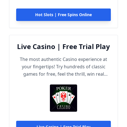
Hot Slots | Free Spins Online
Live Casino | Free Trial Play
The most authentic Casino experience at
your fingertips! Try hundreds of classic
games for free, feel the thrill, win real
rewards!
Live Casino | Free Trial Play