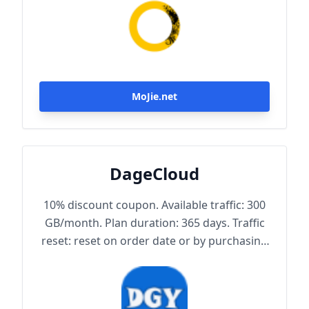
MoJie.net
DageCloud
10% discount coupon. Available traffic: 300
GB/month. Plan duration: 365 days. Traffic
reset: reset on order date or by purchasing
traffic package. Maximum achievable
bandwidth: 1000 Mbps. Node protocol:
Trojan.