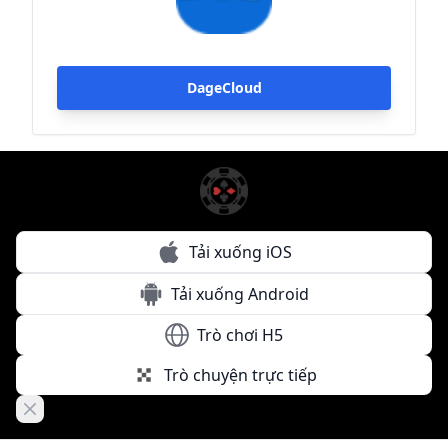
DageCloud
Poker Vietnam
Timothy Adams
Có bao nhiêu bộ bài được sử dụng trong poker?
WPT Vẫn Tồn Tại? Sự Thật Về World Poker Tour Hiện Nay
Tải xuống iOS
Sự ra đời của sòng bạc trực tuyến đã tác động đến trò chơi
Lucia Navarro
Tải xuống Android
Phil Ivey
Where is WPT 2024?
Trò chơi H5
World Poker Tour – WPT Prime Vietnam Hanoi 01 - 14 OCT 
Trò chuyện trực tiếp
Eric Seidel
Sami Bachhid
Close banner
Poker Tải xuống