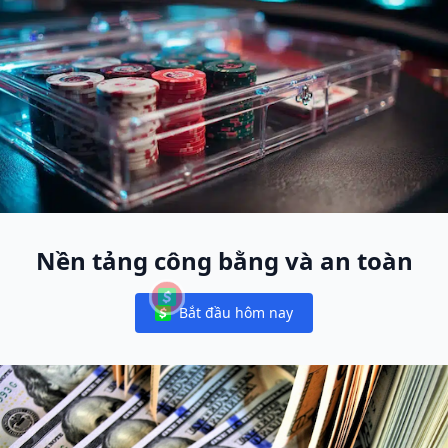
Tiêu đề EPT củng cố danh tiếng của Stephen Song như mộ
WPT Vietnam 2024 Cancelled: Poker Tourney Chaos in Hano
- YouTube
Ngôi sao đang lên của Brazil gây sốc cho tất cả mọi người
WPT Poker Là Gì? Khám Phá World Poker Tour Uy Tín Nhất
Victoria Coren Mitchell
Nền tảng công bằng và an toàn
Free Poker Global
WPT Vietnam Passport to the World Championship Li
Bắt đầu hôm nay
Notifications
Christoph Vogelsang
Giorgiy Shkhulkhiya
Free Poker Global
Free Poker Global
Poker Vietnam
Free Poker Global
Free Poker Global
Poker Tải xuống
Ole Schemion
Alexandre Reard
Dan Harrington
Parker Talbot
Các loại WPT khác nhau là gì?
Cuộc thi CNTT Eric Ting Y
Jeff Gross
Poker tournament
Giải vô địch tiền thưởng vàng: Cú sút hàng tuần của bạn ở
Todd Tucker
BI AO đinh
Oleg Vasylchenko
Georgina James
Chiến lược 888poker: Giấc ngủ chất lượng nâng cao hiệu su
Where is WPT played?
11 ứng dụng và trò chơi poker hay nhất dành cho Android
Cách tải xuống đăng ký và Master WPT Global: 2025 Guide 
Henrik Hecklen