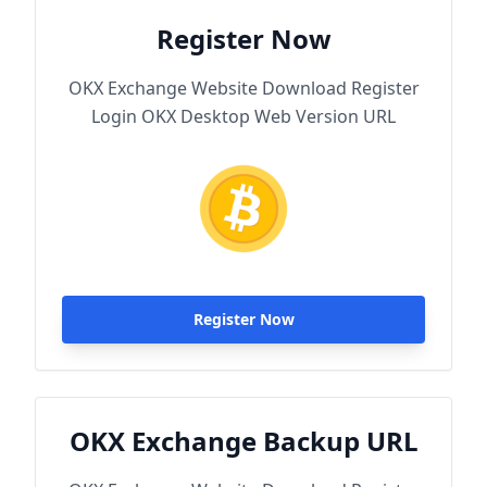
Register Now
OKX Exchange Website Download Register
Login OKX Desktop Web Version URL
Register Now
OKX Exchange Backup URL