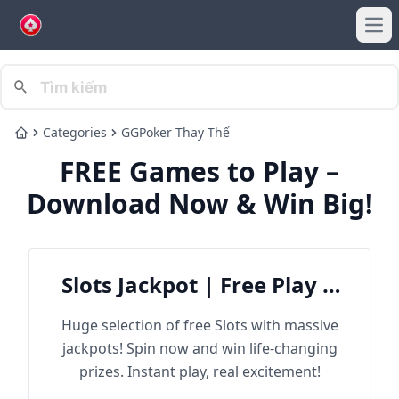
Ope
Categories
GGPoker Thay Thế
Home
FREE Games to Play –
Download Now & Win Big!
Slots Jackpot | Free Play &
Win Big
Huge selection of free Slots with massive
jackpots! Spin now and win life-changing
prizes. Instant play, real excitement!