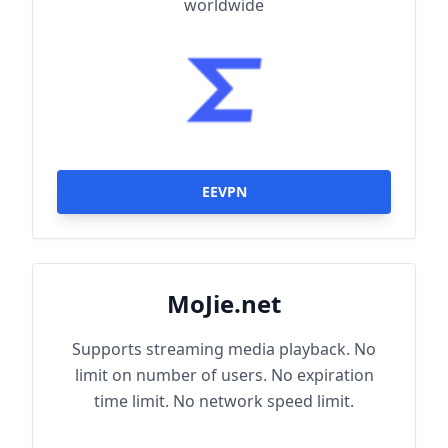
worldwide
EEVPN
MoJie.net
Supports streaming media playback. No
limit on number of users. No expiration
time limit. No network speed limit.