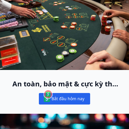
Jack Keller III
Sòng bạc tiền thưởng hàng đầu không có tiền gửi vào năm 
Eric Seidel
Jeff Gross
WPT Prime Paris 2024: Chương Trình Giải Poker Đỉnh Cao Tạ
Matthew Wantman
Prime WPT Prime Vietnam Season 2022 World Poker T
Chơi Tiến Lên Miền Nam Offline: Hướng Dẫn Tải Game và C
Sam Soverel
João Vieira
Breaking down WPT Vietnam Passport to the World Champion
Does WPT still exist?
Annette Obrestad
WPT Global vs GGPoker: Bạn nên chọn nền tảng poker
Sự trở lại của Shevliakov giành giải thưởng hàng triệu eu
Who is the CEO of WPT?
Cuộc thi Discord nóng lên: Hãy tham gia hành động!
Teun Mulder
Eric Seidel
Phil Ivey
Is poker legal in Vietnam?
Leo Margets
Eric Baldwin
Cary Katz
Doyle Brunson
Ian Bradley
Onde assistir Big One for One Drop do WPT World Champi
Santiago Plante
Ivan Govorov
Cách tải xuống WPTGO và bắt đầu
WPT Vietnam Passport to the World Championship LifeOfP
Quy tắc mới cho Thiên đường WSOP: Thiết bị điện tử và Hỗ 
Về Chúng tôi WPT Global
Giải Vô Địch Poker Thế Giới Ở Đâu?
WPT Prime Series at Crown Poker Club in Vietnam Kic
Jack Keller
Bạn có biết trò chơi poker trực tuyến WPTGO
Simeon Spasov
Trò chuyện trực tiếp với WPT Global
Simeon Spasov
The World Poker Tour Unveils the WPT Prime Perpetual Trop
Poker Tải xuống
Can you play WSOP for free?
How much is Xuan Liu worth?
Special Events WPT Vietnam Passport to the World Champ
Chính sách hoàn tiền của WPT Global
Andrew Moreno
Pavel Plesuv
Christoph Vogelsang
Is WPT online poker legit?
Where is WPT legal?
WPTDeepStacks WPT Vietnam Season 2018-2019 World Pok
Anne Bùi
Đồng Thần
Fedor Holz
Joseph Chacko
Lyle Berman
Đủ điều kiện tham quan Red Dragon Poker Tour Jeju 2025 q
Where is WPT located?
Adam Tocholke
Juan Pardo
Tôi có thể chơi GGPoker ở Mỹ không?
Manuel Ledesma
Poker Vietnam
Poker Tải xuống
Poker Vietnam
Poker Tải xuống
Free Poker Global
Poker Tải xuống
Do you win real money on ClubWPT?
Tôi có thể chơi GGPoker ở Mỹ không?
World Series of Poker 2025: 100 Giải Bracelet Lịch Sử & Lịch 
Joey Weissman
WPT Global vs GGPoker: Bạn nên chọn nền tảng poker nào
Jack McClelland
Nick Petrangelo
Max Deveson
¿En qué canal se transmite el World Poker Tour?
Lucille Cailly
Adam Hendrix
Vincent Meli
Cách tải xuống đăng ký và Master WPT Global: 2025 Guide 
WPTDeepStacks WPT Vietnam Season 2018-2019 World Pok
WPT Global tổ chức sự kiện ở những quốc gia và khu v
An toàn, bảo mật & cực kỳ thú
Eric Baldwin
Jack Dean
Bạn có thể chơi bằng tiền thật trên WPT không?
Dylan Weisman
ĐIỀU KHOẢN DỊCH VỤ Toàn cầu của WPT
How much does it cost to play in the WPT?
Cuộc đua gay cấn dành cho Cầu thủ xuất sắc nhất WPT
Đủ điều kiện cho sự kiện chính của WPT Global thông qua 
2024 WPT Prime Vietnam (CANCELED) Schedule - Poker To
Koray Aldemir
Darren Elias
Jake Schwartz
Bernd Gleissner
vị
Joakim Andersson
Không có tiền gửi miễn phí tại WPT Global - chơi mà không 
Can you play online poker in Vietnam?
Poker Trực Tuyến Ở Việt Nam: Hợp Pháp Hay Bị Cấm? (Cập 
Neymar
Yêu mến Andrews
Nhà tài trợ Tiêu đề WPT Global Now cho Triton Poker Super 
Bắt đầu hôm nay
World Poker Tour - WPT Vietnam: Hendon Mob Poker 
Notifications
WPT Global: Năm mẹo chiến lược hàng đầu để tận dụng tối 
Khi nào và tại sao số 0 kép được thêm vào bánh xe roulett
888poker: Bạn có bỏ một bộ quân Át ở vị trí này tại Sự ki
Thêm Escandani
Derrick Yamada
Poker nào có nhiều freeroll nhất?
WPT Vietnam 2024 Cancelled: Poker Tourney Chaos in 
Hướng dẫn sự kiện WPT Paris 2024
Is WPT legal in the US?
WPT東京は違法ですか？
WPT Global tổ chức sự kiện ở những quốc gia và khu vực n
Xác minh tài khoản hoạt động như thế nào?
WPT 2026: World Poker Tour Còn Sống Khỏe?
WPT Vietnam Main Event Online Poker News
Michael Vương
- YouTube
Clonie Gowen
Scott Einger
Daiva Byrne
Ramon Colillas
¿En qué canal se transmite el World Poker Tour?
Omar Eliach
Daniel Dvoress
Hokyiu Lee
Phân tích màn trở lại đối đầu ấn tượng của Ian Drake so vớ