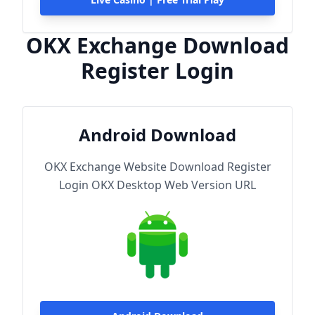
OKX Exchange Download
Register Login
Android Download
OKX Exchange Website Download Register
Login OKX Desktop Web Version URL