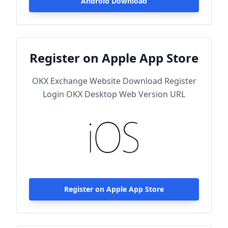
Android Download
Register on Apple App Store
OKX Exchange Website Download Register
Login OKX Desktop Web Version URL
Register on Apple App Store