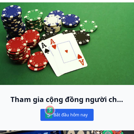
Jack Keller III
Poker Vietnam
Poker Vietnam
Poker Tải xuống
WPT東京は違法ですか？
Muhammad Muqrin
Sandra Naujoks
Giải vô địch tiền thưởng vàng: Cú sút hàng tuần của bạn ở
Giorgiy Shkhulkhiya
Michael Rocco
Bạn có thể chơi bằng tiền thật trên WPT không?
Akkari khác
WPT Global: Cân bằng phạm vi cho người chơi mới
Do you win real money on ClubWPT?
Oleg Vasylchenko
Nhà tài trợ Tiêu đề WPT Global Now cho Triton Poker Super 
Grzegorz Kozieja
Berry Johnston
Mateusz Moolhuizen
Christoph Vogelsang
thechronic99
Sean mùa đông
Tôi có thể chơi GGPoker ở Mỹ không?
Vietnam game’s new hotbed — After WPT comes Grinder Ser
Top 5 Game Poker Hay Nhất Bạn Cần Chơi
WPT Macau is Latest Casualty in Cancelled Live Poker Event
Antonio Puntas
Bạn có thể rút tiền khỏi WPT Global không?
Jake Schindler
Gaelle Baumann
T.J. may mắn hơn
Sweet Bonanza có trả tiền thật không?
Punnat Punsri
Who is the best poker player in Vietnam?
Kara Scott
World Series of Poker 2025: 100 Giải Bracelet Lịch Sử & Lịch 
Alec Torellis WSOP Sự kiện chính Ngày chạy 1C: Những cách 
Seth Davies
- YouTube
Roulette đóng vai trò gì trong văn hóa đại chúng chẳng h
Nhà tài trợ Tiêu đề WPT Global Now cho Triton Poker Super 
Jonathan Jaffe
WPT Vietnam Opener: Avneesh Munjal Leading the Event
Poker Vietnam
Free Poker Global
Free Poker Global
Chỉ cần Shahad
WPTの優勝者は誰ですか？
Thẻ thành viên kim cương WPT là bao nhiêu?
Tham gia cộng đồng người chơi
Justin Zaki
O que é WPT?
Những con át chủ bài bị lừa gạt và bẻ khóa một cách tàn 
Tổng giải thưởng của WPT Prime Đài Loan là bao nhiêu
Bryce Yockey
Nicholas Walsh
cash game lớn nhất thế giới
Annette Obrestad
Layne Flack
Landmark 81 Việt Nam: Tòa tháp cao nhất TP. Hồ Chí Minh
Bắt đầu hôm nay
Notifications
ikB
World Poker Tour looks to expand into Vietnam - Vietnam I
John Hennigan
WPT VietNam - CROWN POKER CLUB
Justin Zaki
Đánh giá Tài khoản Toàn cầu WPT