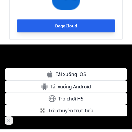
DageCloud
Poker Tải xuống
Alexander Tkatschew
bàn tay tài chính
Hyunsup Kim
Tải xuống iOS
Ian Auvil
The World Poker Tour Unveils the WPT Prime Perpetual Trop
Tải xuống Android
XUÂN LIU
Chiến lược toàn cầu của WPT Mười cải tiến nhanh chóng mà 
Trò chơi H5
Về Chúng tôi WPT Global
Trò chuyện trực tiếp
Cary Katz
Akkari khác
Close banner
Free Poker Global