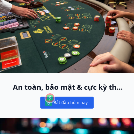
Mike Sexton
Phil Hellmuth có thể bỏ Pocket Kings trên Hustler Casino L
Hyper Dash trong WPT Global là gì? Đi sâu vào hành động 
How much does it cost to play in the WPT?
WPT Global ¥ 110 CN ¥ triệu Chủ nhật Hyper PKO Showdo
Hãy để Hunt Lauritsen
Berry Johnston
Đồng Thần
WPT Global - Câu hỏi thường gặp: Poker trực tuyến
WPT東京は違法ですか？
Tương lai của trò chơi roulette là gì?
Đánh giá Tài khoản Toàn cầu WPT
Simeon Spasov
Jake Schindler
Vietnam Poker Taking Flight: WPT APT Festivals in Ho Chi 
Michael Rossitto
Joakim Andersson
Poker ở Hà Nội Có Hợp Pháp Không?
BLOG: WPT Vietnam is a Cultural Wonderland – World Poke
Bạn có thể chơi bằng tiền thật trên WPT không?
Where is WPT located?
888poker: Bạn Có Thể Khiến Anh Hùng Này Gấp Gần Bong
World Poker Tour event in Hanoi cancelled becomes third 
Công tước Annie
Juan Pardo
WPT Vietnam 2018: Sumit Sapra Reaches Final Table in Welc
Tùy chọn thanh toán tại EVERYGAME Poker: Giao dịch nha
Kevin Hart
How much is Xuan Liu worth?
Martin Ra
Chino Rheem
Muhammad Muqrin
Cách giành chiến thắng tại trực tuyến Blackjack: Chiến lượ
Giải vô địch WPT khơi dậy tinh thần của huyền thoại Poker
Kannappong Thanratra
Một số vụ bê bối và tranh cãi nổi tiếng về roulette trong suốt
Who is the Vietnamese female poker player?
Can you play WSOP for free?
Benjamin Spragg
Một người phụ nữ hướng dẫn lựa chọn đồ chơi tình dục h
Hội thảo Mikhail
Poker Tải xuống
Tom Dewan
Lịch trình giải đấu toàn cầu WPT 2025
What is the cost of Club WPT?
Viktor Blom
Farid Jattin
Is WPT legal in the US?
Alex Foxen
Top 5 sòng bạc trực tuyến năm 2025: chơi ở đâu và giành c
Texas Holdem Flop có nghĩa là gì?
Artur Martirosian
Ana Marquez
What is the best free poker?
Stanislav Zegal
Jason Koon
Hyper Dash trong WPT Global là gì? Đi sâu vào hành động 
WPTDeepStacks WPT Vietnam Season 2019-2020 World Pok
Kristen Foxen
Is online poker legal in Vietnam?
Tom Dewan
Cách giành chiến thắng tại trực tuyến Blackjack: Chiến lượ
Sự trở lại của Shevliakov giành giải thưởng hàng triệ
Poker Vietnam
Poker Tải xuống
Free Poker Global
Free Poker Global
Poker Tải xuống
Poker Vietnam
WPT VietNam - CROWN POKER CLUB
Tom Dewan
Ali Imsirovic
¿En qué canal se transmite el World Poker Tour?
Mã thưởng WPT là gì?
Oliver Weis
Làm cho Phil Ivey cười có thể biến thành một ngày trả lương
WPT Global: Cân bằng phạm vi cho người chơi mới
Tải xuống và cài đặt Ứng dụng WPT Global
TP trong WPT poker là gì?
Where is WPT played?
ronaldo
Johnny Chan
What poker is played in WPT?
Cuộc thi CNTT Eric Ting Y
An toàn, bảo mật & cực kỳ thú
How much does the winner of the WPT get?
Ihor Yaroshevskyi
Đánh giá WPT Global
Manuel Ledesma
David Oppenheim
The WPT Prime Vietnam returns in May to Hanoi
Bạn có thể chơi WPT toàn cầu bằng VPN không?
Phần thưởng chào mừng mới của WPT Global: lên tới $ 35
Xem World Poker Tour ở Việt Nam: Hướng dẫn & Nền tảng x
BLOG: WPT Vietnam is a Cultural Wonderland – World Poke
WPT Vietnam Passport Canceled: A Surprising Setback For
Chad Eveslage
Martin Tsvetanov giành chiến thắng trong sự kiện chính Eu
vị
Sách hướng dẫn giải đấu WPT Playground 2024
Todd Tucker
John Juanda
Liên hệ với WPT Global
Nick Petrangelo
Boris Kolev
WPT 2026: World Poker Tour Còn Sống Khỏe?
Bắt đầu hôm nay
MPT Schedule
Notifications
Boris Kolev
Antonio Puntas
Làm cách nào để cài đặt WPT Global?
Cách chơi WPT Global trên máy tính của bạn 2024
WPT Vietnam Passport to World Championship Tournamen
Giorgiy Shkhulkhiya
David Coleman
Tùy chọn thanh toán tại EVERYGAME Poker: Giao dịch nha
WPTの優勝者は誰ですか？
The WPT Vietnam Festival was supposed to kick off yesterday
Chad Eveslage
Jaewook Shin Wins WPT Vietnam High Roller Title After 3-
¿En qué canal se transmite el World Poker Tour?
Jack Keller III
Làm cách nào để tôi giành được chiến thắng tối đa Big Bas
Giải vô địch tiền thưởng vàng: Cú sút hàng tuần của bạn ở
Ngày 20-25 tháng 9 năm 2024 Giải vô địch WPT Úc
Gỗ mun Kenney
Hyunsup Kim
Joey Weissman
Georgina James
Joakim Andersson
The World Poker Tour Unveils the WPT Prime Perpetual Trop
Is there a way to play poker for free?
Sử dụng đô la hộ chiếu toàn cầu WPT để vào các sự kiện cổ