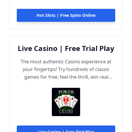
Hot Slots | Free Spins Online
Live Casino | Free Trial Play
The most authentic Casino experience at
your fingertips! Try hundreds of classic
games for free, feel the thrill, win real
rewards!
Live Casino | Free Trial Play