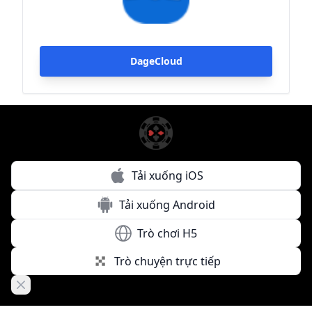
DageCloud
Free Poker Global
Đặng Đặng
The inaugural WPT Prime draws huge fields in Vietnam
Jack Keller III
Tải xuống iOS
WPT Poker Có Phải Tiền Thật Không?
Timothy Rutherford
Tải xuống Android
Tôi có thể chơi GGPoker ở Mỹ không?
Kim bấm Jaime
Trò chơi H5
Sean mùa đông
Trò chuyện trực tiếp
Daniel Dvoress
World Poker Tour - WPT Vietnam: Hendon Mob Poker Data
Close banner
Poker Vietnam