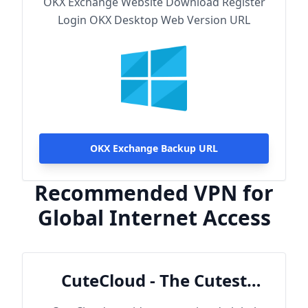
OKX Exchange Website Download Register
Login OKX Desktop Web Version URL
OKX Exchange Backup URL
Recommended VPN for
Global Internet Access
CuteCloud - The Cutest
Cloud