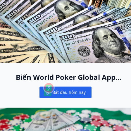
Who is the Vietnamese female poker player?
Phil Ivey
World Poker Tour 2025: Địa điểm & Lịch Thi Đấu Cập Nhật 
Barbara Enright
Is WPT still active?
Clonie Gowen
Sách hướng dẫn giải đấu WPT Playground 2024
Bạn có thể kiếm được tiền thật tại WPT Global không?
Adam Tocholke
Buy-in WPT là gì? Mức giá tham gia giải đấu poker WPT
Hãy cẩn thận với Moura
Espen Jorstad
Liệu Ethan Rampage Yau có giành được giải thưởng trị giá 
Where is the next WPT tournament?
Những hình thức thanh toán nào được chấp nhận trên WPT
Who is the Vietnamese female poker player?
John Hennigan
WPT Global ¥ 110 CN ¥ triệu Chủ nhật Hyper PKO Sh
Vivian Saliba
Bernd Gleissner
WPTの優勝者は誰ですか？
888poker: 5 Thủ Thuật Bạn CẦN BIẾT Để Cải Thiện Kết Quả
Richard Sheils
Is poker legal in Vietnam?
Stu Ungar
Jin Hoon Lee
What is the best free poker?
Hướng dẫn sự kiện WPT Paris 2024
Chỉ cần Shahad
Fabrice Bigot
Onde assistir Big One for One Drop do WPT World Champi
Poker Vietnam
Làm chủ nhiều bàn khi chơi Poker trực tuyến với chuyên g
Bobby Baldwin
Đánh giá WPT Global
Teun Mulder
Rake Chase là gì?
Michael Rocco
Bạn có biết trò chơi poker trực tuyến WPTGO
Tương lai của trò chơi roulette là gì?
WPT Global ¥ 110 CN ¥ triệu Chủ nhật Hyper PKO Showdo
Gab Yong Kim
Linda Johnson
Jukka Juvonen
T.J. may mắn hơn
Trò chuyện trực tiếp với WPT Global
Một người phụ nữ hướng dẫn lựa chọn đồ chơi tình dục h
5 mẹo chiến lược đơn giản nhưng hiệu quả cho trò chơi Par
Victoria Coren Mitchell
Aaron Nam tước
Johnny Chan
Jin Hoon Lee
Who is the best poker player in Vietnam?
Free Poker Global
Free Poker Global
Poker Tải xuống
Poker Vietnam
Poker Vietnam
Poker Vietnam
Sử dụng đô la hộ chiếu toàn cầu WPT để vào các sự ki
Bạn có biết trò chơi poker trực tuyến WPTGO
Tobias Peters
Is WPT legal in the US?
World Poker Tour- WPT Vietnam (October 2023)
Bài hát Daewoong
Poker nào có nhiều freeroll nhất?
Who is the best poker player in Vietnam?
Linh Trong Phan S21 WPT Prime Vietnam World Poker Tour 
Felipe Herezer
Sự trở lại của Shevliakov giành giải thưởng hàng triệu eu
Doyle Brunson
Aaron Nam tước
Johnny Rêu
Prime WPT Prime Vietnam Season 2023 World Poker T
Biến World Poker Global App
Không có tiền gửi miễn phí tại WPT Global - chơi mà không 
Thủy thủ Brian Roberts
Yuval Bronshtein
Chris Moorman
- YouTube
João Vieira
T.J. may mắn hơn
WPT Vietnam Passport to World Championship - WPT Speci
Scott Einger
Jason Daly
Linh Trong Phan S21 WPT Prime Vietnam World Poker Tour 
John Hennigan
Chip Reese
thành ngôi nhà poker online
Cuộc đua gay cấn dành cho Cầu thủ xuất sắc nhất WP
WPT Prime Series at Crown Poker Club in Vietnam Kicks O
Người chiến thắng WPT kiếm được bao nhiêu? Con số gây s
BLOG: WPT Vietnam is a Cultural Wonderland – World Poke
Michael Addamo
WPT Vẫn Tồn Tại? Sự Thật Về World Poker Tour Hiện Nay
Frank Lagodich
Bắt đầu hôm nay
Layne Flack
mới của bạn
Notifications
Công tước Annie
Ai có nhiều vòng tay WSOP nhất?
WPT Vietnam Passport to the World Championship underwa
Where is WPT played?
Ole Schemion
Eric Seidel
Bỏ qua McDonough
Tính năng Wild ngẫu nhiên của Big Bass Bonanza trong các 
WPT Global Million Hyper PKO Showdown: Chi tiết & Hướng
Bài hát Daewoong
Lex Veldhuis
Hãy cẩn thận với Moura
Fahredin Mustafov
888poker: Bạn Có Thể Khiến Anh Hùng Này Gấp Gần Bong
- YouTube
James Galloway
Vịnh Phá Lưu
WPT Vietnam Passport Canceled: A Surprising Setback For
Todd Brunson
Tyler Barnes
Simone Andrian
WPT Global có mặt tại Việt Nam? Cách nhận ưu đãi và an t
Bạn có thể rút tiền khỏi WPT Global không?
Jack Hardcastle
Tamas Adamszki
John Juanda
WPT VietNam - CROWN POKER CLUB
Vincent Teutinico
Chơi Poker trực tuyến và kiếm được tiền thật.
Louis Ganser
Maria Hồ