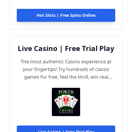
Hot Slots | Free Spins Online
Live Casino | Free Trial Play
The most authentic Casino experience at
your fingertips! Try hundreds of classic
games for free, feel the thrill, win real
rewards!
Live Casino | Free Trial Play