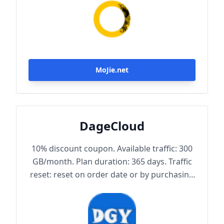
MoJie.net
DageCloud
10% discount coupon. Available traffic: 300
GB/month. Plan duration: 365 days. Traffic
reset: reset on order date or by purchasing
traffic package. Maximum achievable
bandwidth: 1000 Mbps. Node protocol:
Trojan.