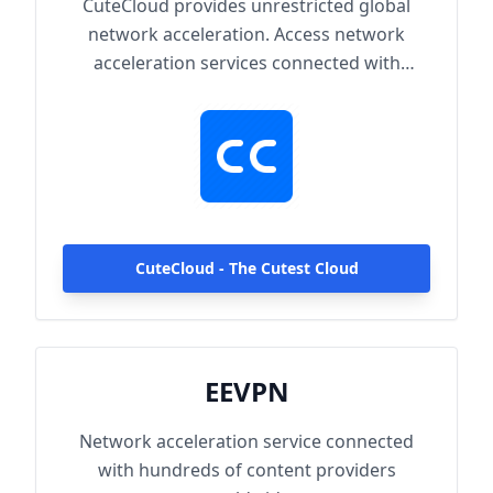
CuteCloud provides unrestricted global
network acceleration. Access network
acceleration services connected with
hundreds of content providers worldwide.
With up to 2000Mbps single-line access
capacity and 1000+ high-speed servers
globally, enjoy fast and stable connections
anytime, anywhere.
CuteCloud - The Cutest Cloud
EEVPN
Network acceleration service connected
with hundreds of content providers