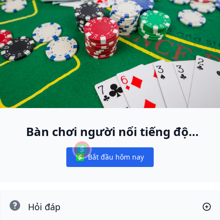
Bàn chơi người nổi tiếng độc
nhất
Poker Tải xuống
Scott Einger
Bắt đầu hôm nay
Notifications
Đó là Elezra
2023 WPT Vietnam Passport to the World Championshi
Poker Tải xuống
Free Poker Global
Poker Vietnam
¿Dónde se celebrará el Campeonato Mundial WPT en 2
Herbert Buchine
What is the cost of Club WPT?
What poker is played in WPT?
Rake Chase là gì?
Hỏi đáp
Anton Bardziyan
Sam Grafton
Tamas Adamszki
JU