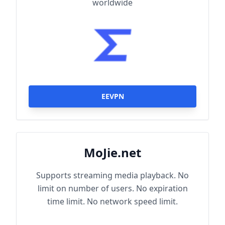
worldwide
EEVPN
MoJie.net
Supports streaming media playback. No
limit on number of users. No expiration
time limit. No network speed limit.