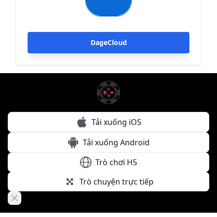
DageCloud
Poker Tải xuống
WPT Vietnam Passport to World Championship Tournamen
Ben Wilinofsky
Giải vô địch thế giới WPT 2024 khai mạc tại Wynn Las Vegas:
Tải xuống iOS
Chris Moorman
Julien Sitbon
Tải xuống Android
Walter Puggy Pearson
WPT Vietnam Passport to World Championship - WPT Speci
Trò chơi H5
Dainius Antanaitis
Trò chuyện trực tiếp
Parker Talbot
BI AO đinh
Close banner
Poker Tải xuống