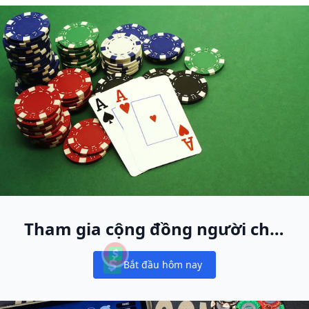
Các giải đấu hàng ngày từ WPT Global
Free Poker Global
Poker Tải xuống
Poker Tải xuống
Louis Ganser
Cuộc thi Discord nóng lên: Hãy tham gia hành động!
Cuộc thi CNTT Eric Ting Y
Bạn có thể chơi bằng tiền thật trên WPT không?
Đánh giá WPT Global
Xem World Poker Tour ở Việt Nam: Hướng dẫn & Nền tảng x
Daniel Rezaei
Rummikub có giống như okey không?
Crandell Addton
Richard Sheils
Carlos Mortensen
Jen Harman
WPT Global - Sàn Poker Trực Tuyến Hàng Đầu Việt Nam
Kathy Liebert
Is there a way to play poker for free?
2023 WPT Vietnam Passport to the World Championship Sc
Cuộc thi CNTT Eric Ting Y
Ai có nhiều vòng tay WSOP nhất?
S21 WPT Prime Vietnam Flickr
Christoph Vogelsang
Bernardo Neves
Henry Orenstein
Bạn có thể chơi WPT Global ở đâu? Các quốc gia được hỗ tr
Sweet Bonanza có trả tiền thật không?
Người chèo thuyền Barny
Những con át chủ bài bị lừa gạt và bẻ khóa một cách tàn 
WPT Global có mặt tại Việt Nam? Cách nhận ưu đãi và an t
Maria Lamproulos
Alexander Tkatschew
Is WPT poker Real?
Chip Reese
Do you win real money on ClubWPT?
World Poker Tour 2025: Địa điểm & Lịch Thi Đấu Cập Nhật 
Các quy tắc và lựa chọn cá cược ban đầu cho roulette là gì?
Derrick Yamada
Do you win real money on ClubWPT?
Stu Ungar
Eric Rồng
Oliver Weis
Free Poker Global
Poker Tải xuống
Poker Tải xuống
Xem World Poker Tour ở Việt Nam: Hướng dẫn & Nền tảng x
Frederic Normand
Poker Việt Nam: All-In Tại Casino Nóng Bỏng 2026!
Tham gia cộng đồng người chơi
Is WPT legal in the US?
William McCracken
Martin Tsvetanov giành chiến thắng trong sự kiện chính Eu
Omar Eliach
WPT Vietnam Passport to World Championship - WPT Speci
Onde assistir Big One for One Drop do WPT World Champi
cash game lớn nhất thế giới
Stu Ungar
Sweet Bonanza có trả tiền thật không?
WPT Prime Paris 2024: Chương Trình Giải Poker Đỉnh Cao Tạ
Bắt đầu hôm nay
Notifications
Top 5 Nhà Cái Uy Tín Nhất Việt Nam 2024
bàn tay tài chính
Is WPT online poker legit?
World Poker Tour - PlayWPT Free Texas Holdem Poker - Tả
Kara Scott
Santhosh Suvarna