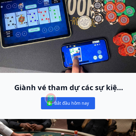
Quirin Heinz
Ankit Ahuja
Sam Soverel
New Coronavirus Strikes Down WPT Events in Asia
Ian Auvil
WPT 2026: World Poker Tour Còn Sống Khỏe?
Những con át chủ bài bị lừa gạt và bẻ khóa một cách tàn 
Là poker trực tuyến được gian lận?
Chính sách hoàn tiền của WPT Global
Steve Enriquez
Mike Watson
Thêm Escandani
Giành vé tham dự các sự kiện
World Poker Free App trực tiếp
Poker Vietnam
Daiva Byrne
Bắt đầu hôm nay
toàn cầu
Notifications
Bạn có thể chơi bằng tiền thật trên WPT không?
Đại sứ 888poker Vivian Saliba chia sẻ những lời khuyê
Poker Vietnam
Poker Tải xuống
Free Poker Global
Free Poker Global
Poker Tải xuống
Free Poker Global
Ermanno Di Nicola
Poker tournament
cơm chiên
WPT Cambodia ở đâu?
Arthur Morris
Alex Kulev
Patrick Tardif
Hướng dẫn dành cho người mới bắt đầu chơi Poker toàn 