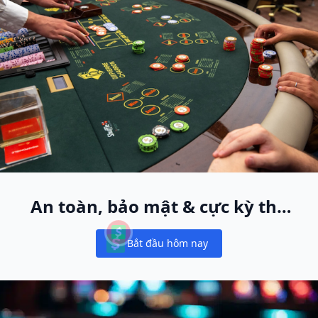
Cuộc đua gay cấn dành cho Cầu thủ xuất sắc nhất WPT mùa
Kalyan Chakravarthy Finishes At 8th Place; WPT Vietnam D
Ian Simpson
Bạn có biết trò chơi poker trực tuyến WPTGO
Đánh giá về Everygame Poker: Hướng dẫn chơi Poker trực 
Poker Trung Quốc có giống poker không?
¿En qué canal se transmite el World Poker Tour?
Prime WPT Prime Vietnam Season 2022 World Poker Tour
Where is WPT played?
Is WPT legal in the US?
The inaugural WPT Prime draws huge fields in Vietnam
Giải vô địch WPT khơi dậy tinh thần của huyền thoại Poker
Michael Rocco
Tại sao WPT Tải Xuống Quan Trọng Cho WPT Global & 
Ai có nhiều vòng tay WSOP nhất?
Tamas Adamszki
Felipe Ramos
Jack Solomon
¿En qué canal se transmite el World Poker Tour?
MPT Schedule
Hermann Schweiger
Eliot Hudon vô địch WPT World Championship
Artur Martirosian
Bạn có thể chơi bằng tiền thật trên WPT không?
How much does the winner of the WPT get?
Chris Moorman
WPT Vietnam High Roller Warm Up Has Record Entries And O
Tải xuống và cài đặt Ứng dụng WPT Global
Pedro Garagnani
WPT Poker Có Phải Tiền Thật Không?
Tiêu đề EPT củng cố danh tiếng của Stephen Song như mộ
Is WPT legal in the US?
Maria Hồ
Những quốc gia nào bị hạn chế trên WPT Global?
Timothy Adams
WPTDeepStacks WPT Vietnam Season 2018-2019 World Pok
Tải xuống và cài đặt Ứng dụng WPT Global
Diego Ventura
Lễ hội mùa xuân toàn cầu WPT: 7.000.000 đô la giải thưởn
XUÂN LIU
Làm cho Phil Ivey cười có thể biến thành một ngày trả lương
Poker Vietnam
Ian Simpson
Các giải đấu poker trực tuyến hàng đầu để xem và chơi và
ĐIỀU KHOẢN DỊCH VỤ Toàn cầu của WPT
¿En qué canal se transmite el World Poker Tour?
Lịch thi WPT Châu Á Thái Bình Dương 2024-2025
Kannappong Thanratra
Vietnam.vn - Nền tảng quảng bá hình ảnh Việt Nam
Is there poker in Vietnam?
World Poker Tour- WPT Vietnam (October 2023)
John Juanda
Felipe Ramos
WPT Global có ứng dụng di động không?
¿En qué canal se transmite el World Poker Tour?
WSOP USA Top 8 Câu hỏi thường gặp
Does WPT still exist?
11 ứng dụng và trò chơi poker hay nhất dành cho Android
Leo Margets
Dwayne Sluis
João Vieira
Phil Hellmuth có thể bỏ Pocket Kings trên Hustler Casino L
Frederic Normand
Poker Tải xuống
Poker Tải xuống
Poker Vietnam
Free Poker Global
Poker Vietnam
Free Poker Global
Crandell Addton
WPTの優勝者は誰ですか？
Phil Ivey tổ chức trò chơi gặp gỡ lễ hội tại Wynn Las Vegas
World Poker Tour - WPT Prime Vietnam Championship (May
Alec Torellis WSOP Sự kiện chính Ngày chạy 1C: Những cách 
Có bao nhiêu bộ bài được sử dụng trong poker?
Alexey Ponakov
Dailymotion
Làm cách nào để tôi giành được chiến thắng tối đa Big Bas
WPT Global từ Chủ nhật Hyper PKO Showdown: Mua thấp p
- YouTube
Is WPT still active?
Doyle Brunson
Where is the next WPT tournament?
Sami Bachhid
An toàn, bảo mật & cực kỳ thú
Benjamin Spragg
WPT Vietnam Passport to the World Championship underwa
Jin Hoon Lee
Quảng cáo mới nhất của WPT Global: vé cho một số tiền ch
Sòng bạc tiền thưởng hàng đầu không có tiền gửi vào năm 
Đồng Thần
TP trong WPT poker là gì?
Đại sứ 888poker Vivian Saliba chia sẻ những lời khuyên hà
Bạn có biết trò chơi poker trực tuyến WPTGO
Daniel Colman
Can you play WSOP for free?
Poker Trực Tuyến Ở Việt Nam: Hợp Pháp Hay Bị Cấm? (Cập 
TP trong WPT poker là gì?
vị
Leo Jokura
Max Deveson
Fahredin Mustafov
WPT Global: Sự lựa chọn hàng đầu cho người chơi poker
Blake Bohn
Giải thích về dây buộc trong Poker - Dây buộc trong Poker l
Cuộc thi Discord nóng lên: Hãy tham gia hành động!
Bắt đầu hôm nay
Xác minh tài khoản hoạt động như thế nào?
Notifications
Herbert Buchine
Chỉ cần Shahad
Mimi Trần
WPT 2026: World Poker Tour Còn Sống Khỏe?
Billy Baxter
Levidis Konstantinos
Is WPT legal in the US?
Cory Zeidman nhận tội về kế hoạch gian lận cá cược thể th
Lươn Parssinen
Daniel Dvoress
Phần thưởng trận đấu toàn cầu WPT là gì?
Yiannis Liperis
ĐIỀU KHOẢN DỊCH VỤ Toàn cầu của WPT
WPT Global: Bốn mẹo hàng đầu để tận dụng giá trị của các 
Leo Marget
Bernd Gleissner
Boris Kolev
Đại sứ 888poker Vivian Saliba chia sẻ những lời khuyên hà
WPT Global - Sàn Poker Trực Tuyến Hàng Đầu Việt Nam
Michael Rossitto
Can you play poker in Vietnam?
WPT Vietnam Opener: Avneesh Munjal Leading the Event
Is WPT legal in the US?
Lịch trình giải đấu toàn cầu WPT 2025
WPT Poker Là Gì? Khám Phá World Poker Tour Uy Tín Nhất