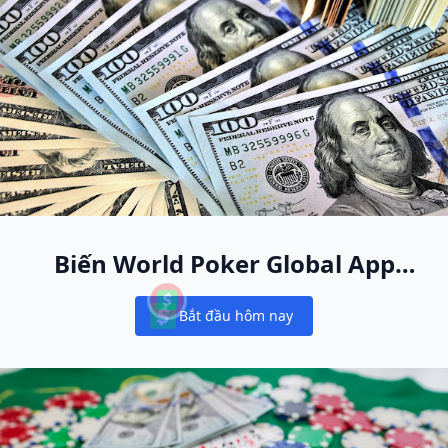
What is the best free poker?
Thomas Amarillo Slim Preston
Breaking down WPT Vietnam Passport to the World Champion
Santhosh Suvarna
Chơi trên WPT Global có an toàn không?
Ole Schemion
Henrik Hecklen
Làm thế nào để chơi okey trực tuyến?
Bạn có thể rút tiền khỏi WPT Global không?
Làm thế nào để bạn trở thành người chơi WPT?
Eduard Barsegyan
Top 5 Game Poker Hay Nhất Bạn Cần Chơi
Tom McEvoy
Sự trở lại của Shevliakov giành giải thưởng hàng triệu eu
Lucia Navarro
Ian Auvil
William McCracken
João Vieira
World Poker Tour – WPT Prime Vietnam Hanoi 01 - 14 OCT 
Alec Torelli đã thành công vào ngày thứ 2 của WSOP nhưng 
Dwayne Sluis
Có bao nhiêu bộ bài được sử dụng trong poker?
Bryce Yockey
Trò chơi riêng tư Poker toàn cầu là gì - Chỉ ở Hoa Kỳ
Tải xuống và cài đặt Ứng dụng WPT Global
Patrick Tardif
WPT Vietnam Schedule Ends – Peace Poker News
Ian Matakis
Bạn có thể chơi bằng tiền thật trên WPT không?
Omar Eliach
WPT Australia Returns: Thời điểm quan trọng của poker tiề
Free Poker Global
Where is WPT located?
WPT GLOBAL 10 20 40 Phong Độ Đang Lên Nên Mình Thử L
Ermanno Di Nicola
Dave Graham
Santhosh Suvarna
Dailymotion
Trò chơi riêng tư Poker toàn cầu là gì - Chỉ ở Hoa Kỳ
888poker: 5 Thủ Thuật Bạn CẦN BIẾT Để Cải Thiện Kết Quả
Bruno Volkmann
Mateusz Moolhuizen
Espen Jorstad
Grzegorz Kozieja
Chad Eveslage
Eduard Barsegyan
Những lời khuyên phổ biến về Poker - Cách đọc người tron
Bài hát Daewoong
Texas Holdem Flop có nghĩa là gì?
WPT Global: Bốn mẹo hàng đầu để tận dụng giá trị của các 
Where is the next WPT tournament?
Sòng bạc toàn cầu WPT: Một cuộc phiêu lưu đầy thú vị
Roulette đóng vai trò gì trong văn hóa đại chúng chẳ
Poker Vietnam
Poker Vietnam
Poker Tải xuống
Free Poker Global
Poker Vietnam
Free Poker Global
Pedro Garagnani
Chơi bài xì phé trực tuyến trên Android: Hướng dẫn năm 2
Chad Eveslage
Linda Johnson
Martin Tsvetanov giành chiến thắng trong sự kiện chính Eu
Công nghệ đã ảnh hưởng đến trò chơi roulette như thế nà
Shannon Shorr
Dario Sammartino
Where is the WPT Vietnam tournament located?
Ankit Ahuja
Hyper Dash trong WPT Global là gì? Đi sâu vào hành động 
Orpen Kisacikoglu
Bạn có thể chơi bằng tiền thật trên WPT không?
Hạt Huck
Lươn Parssinen
Biến World Poker Global App
WPT Global: Bốn mẹo hàng đầu để tận dụng giá trị của các 
Phil Hellmuth có thể bỏ Pocket Kings trên Hustler Casino L
Oleg Vasylchenko
What is the best free poker?
Irene Albarran
Bạn có thể chơi WPT toàn cầu trên điện thoại không?
Matthew Wantman
Danny Đường
Người chèo thuyền Barny
Sử dụng mã tiền thưởng WPT777 để yêu cầu ưu đãi đặc biệt
Vietnam game’s new hotbed — After WPT comes Grinder Ser
Các giải đấu poker trực tuyến hàng đầu để xem và chơi và
Grzegorz Kozieja
thành ngôi nhà poker online
Kitty Kuo
Aaron Nam tước
Sòng bạc toàn cầu WPT: Một cuộc phiêu lưu đầy thú vị
Bạn không thể tải xuống và chơi WPT Poker Global ở các qu
The inaugural WPT Prime draws huge fields in Vietnam
Antonio Puntas
vũ trụ 1812
Bắt đầu hôm nay
Tải xuống và cài đặt Ứng dụng WPT Global
mới của bạn
Notifications
Is WPT online poker legit?
vũ trụ 1812
Teun Mulder
Hướng dẫn dành cho người mới bắt đầu chơi Poker toàn cầu:
John Hennigan
Kèo Bóng Đá Châu Âu: Hướng Dẫn Chi Tiết và Cách Đọc Kè
WPT 2026: World Poker Tour Còn Sống Khỏe?
Maurice Nass
Omar Eliach
Where is the next WPT tournament?
- YouTube
Jinho Hong
Yury Dzivielevsky
Poker Trực Tuyến Ở Việt Nam: Hợp Pháp Hay Bị Cấm? (Cập 
Where is the next WPT tournament?
Jason Koon
Dimitar Danchev
Dan Cates
Muhammad Muqrin
Eliot Hudon vô địch WPT World Championship
Không có tiền gửi miễn phí tại WPT Global - chơi mà không 
Can you play online poker in Vietnam?
TP trong WPT poker là gì?
Justin Saliba
Lịch trình giải đấu toàn cầu WPT 2025
Bobby Baldwin
Max Deveson
Bạn có thể chơi WPT toàn cầu trên điện thoại không?
Cuộc đua gay cấn dành cho Cầu thủ xuất sắc nhất WPT mùa
Timothy Adams
David Coleman