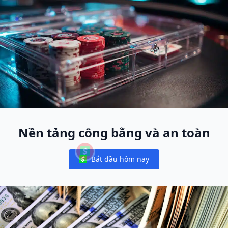
Do you win real money on ClubWPT?
Dainius Antanaitis
Can you win real money on ClubWPT?
Brian Rast
Felipe Ramos
Thủy thủ Brian Roberts
Nền tảng công bằng và an toàn
Poker Tải xuống
Gab Yong Kim
Bắt đầu hôm nay
Notifications
Phil Ivey tổ chức trò chơi gặp gỡ lễ hội tại Wynn Las V
Kalyan Chakravarthy Finishes At 8th Place; WPT Viet
Free Poker Global
Poker Vietnam
Poker Tải xuống
Poker Tải xuống
Poker Vietnam
Poker Vietnam
Who is the best poker player in Vietnam?
BLOG: WPT Vietnam is a Cultural Wonderland – World Poke
Cody Bartlett
Kyna Anh
Anne Bùi
Cách giành chiến thắng tại các vị trí trực tuyến vào năm 20
Những hình thức thanh toán nào được chấp nhận trên WPT
Maria Hồ
Andras Nemeth
Dante đi
Giorgiy Skhulkhiya
Niko Koop
Is WPT legal in the US?
Kim bấm Matt
Alex Livingston
Bạn có thể chơi bằng tiền thật trên WPT Global không?
Nick Eastwood
World Poker Tour - WPT Vietnam: Hendon Mob Poker Data