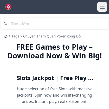
Ope
Tags
Chuyến Tham Quan Poker Rồng Đỏ
Home
FREE Games to Play –
Download Now & Win Big!
Slots Jackpot | Free Play &
Win Big
Huge selection of free Slots with massive
jackpots! Spin now and win life-changing
prizes. Instant play, real excitement!