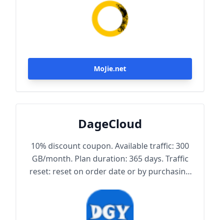
MoJie.net
DageCloud
10% discount coupon. Available traffic: 300
GB/month. Plan duration: 365 days. Traffic
reset: reset on order date or by purchasing
traffic package. Maximum achievable
bandwidth: 1000 Mbps. Node protocol:
Trojan.