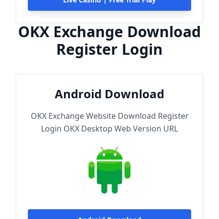
OKX Exchange Download
Register Login
Android Download
OKX Exchange Website Download Register
Login OKX Desktop Web Version URL