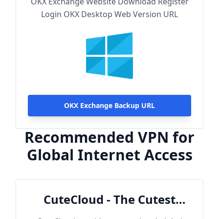
OKX Exchange Website Download Register
Login OKX Desktop Web Version URL
OKX Exchange Backup URL
Recommended VPN for
Global Internet Access
CuteCloud - The Cutest
Cloud