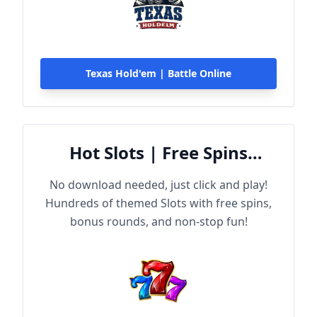
Texas Hold'em | Battle Online
Hot Slots | Free Spins
Online
No download needed, just click and play!
Hundreds of themed Slots with free spins,
bonus rounds, and non-stop fun!