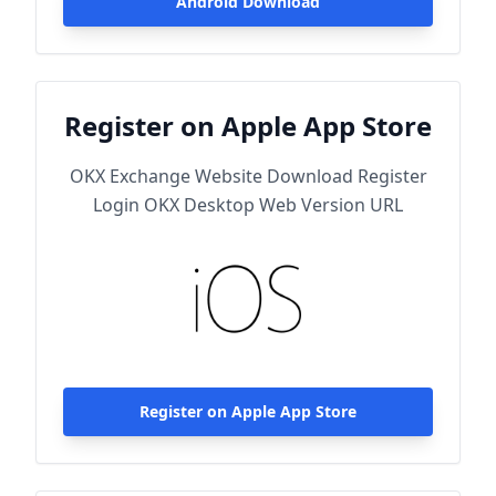
Android Download
Register on Apple App Store
OKX Exchange Website Download Register
Login OKX Desktop Web Version URL
Register on Apple App Store