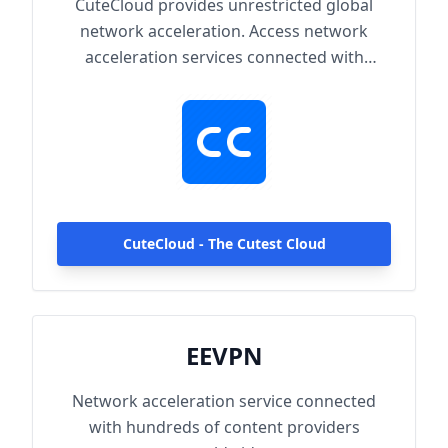
CuteCloud provides unrestricted global
network acceleration. Access network
acceleration services connected with
hundreds of content providers worldwide.
With up to 2000Mbps single-line access
capacity and 1000+ high-speed servers
globally, enjoy fast and stable connections
anytime, anywhere.
CuteCloud - The Cutest Cloud
EEVPN
Network acceleration service connected
with hundreds of content providers