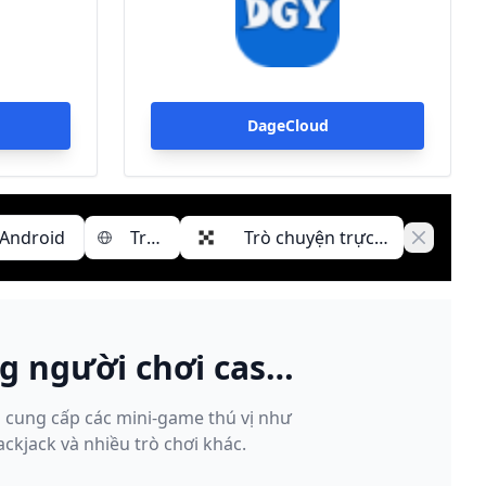
Maximum achievable bandwidth:
1000 Mbps. Node protocol:
Trojan.
DageCloud
n Pot
 Android
Trò
Trò chuyện trực
Close ba
chơi
tiếp
H5
g người chơi cash
Poker World chào đón một con ngựa siêu tối!
ất thế giới
 cung cấp các mini-game thú vị như
ackjack và nhiều trò chơi khác.