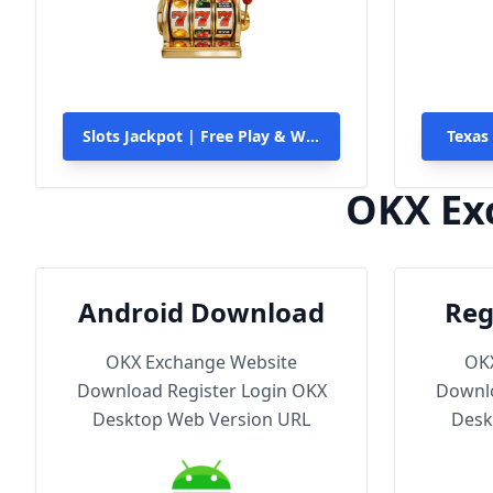
Slots Jackpot | Free Play & Win
Texas
Big
OKX Ex
Android Download
Reg
OKX Exchange Website
OK
Download Register Login OKX
Downlo
Desktop Web Version URL
Desk