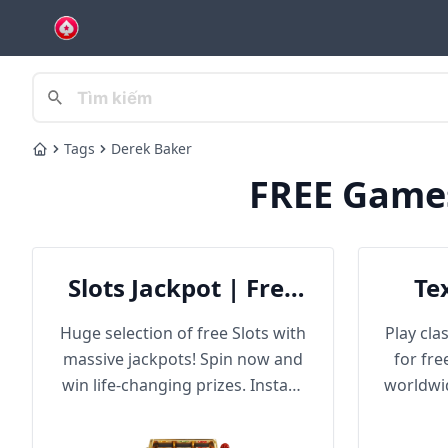
Tags
Derek Baker
Home
FREE Games
Slots Jackpot | Free
Te
Play & Win Big
B
Huge selection of free Slots with
Play cla
massive jackpots! Spin now and
for fre
win life-changing prizes. Instant
worldwi
play, real excitement!
skills,