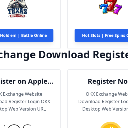
 Hold'em | Battle Online
Hot Slots | Free Spins 
change Download Registe
ister on Apple
Register N
App Store
X Exchange Website
OKX Exchange Webs
ad Register Login OKX
Download Register Lo
top Web Version URL
Desktop Web Versio