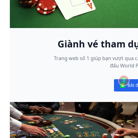
Poker Tải xuống
Giải thích về dây buộc trong Poker - Dây buộc trong Pok
alexandr shilko
Teun Mulder
Đặng Đặng
Joey Weissman
Dainius Antanaitis
Justin Liberto
Vietnam Poker Taking Flight: WPT APT Festivals in Ho 
Anthony Hu
WPT Vietnam 2024 Cancelled: Poker Tourney Chaos in 
Bruno Volkmann
Bỏ qua McDonough
Jonathan Borenstein
Mã thưởng WPT Global tốt nhất là gì?
Eric Seidel
Poker Tải xuống
Poker Tải xuống
Free Poker Global
Sam Grafton
Free Poker Global
Poker Vietnam
Free Poker Global
Thomas Amarillo Slim Preston
WPTの優勝者は誰ですか？
What is the cost of Club WPT?
Shyngis Satubayev
William McCracken
Dimitar Danchev
Lex Veldhuis
Giành vé tham dự
WPT Vietnam Passport to World Championship - WPT S
Đủ điều kiện cho sự kiện chính của WPT Global thông 
Bỏ qua McDonough
Lịch trình giải đấu toàn cầu WPT 2025
WPT Macau is Latest Casualty in Cancelled Live Poker E
Jukka Juvonen
Where is WPT located?
Poker Free App 
Who won the WPT in 2024?
Felipe Ramos
Is WPT legal in the US?
Và Sepiol
Phil Hellmuth có thể bỏ Pocket Kings trên Hustler Casi
Sòng bạc toàn cầu WPT: Một cuộc phiêu lưu đầy thú vị
Fahredin Mustafov
Trang web số 1 giúp bạn vượt qua cá
WPT Poker Là Gì? Khám Phá World Poker Tour Uy Tín 
World Poker Tour Prime - WPT Prime Vietnam Live Po
Poker nào có nhiều freeroll nhất?
Is WPT legal in the US?
Cuộc sống Boeree
Và Sepiol
Ramon Colillas
đấu World P
Thomas Santerne
Đặng Đặng
Điều khoản tiền thưởng toàn cầu của WPT: Tiền mặt đư
TP trong WPT poker là gì?
Doyle Brunson
Daniel Negreanu
Alec Torelli đã thành công vào ngày thứ 2 của WSOP nh
Poker Vietnam
TP trong WPT poker là gì?
Paulius Plausinaitis thắng GGMmillion$ SHR với số tiề
Liên hệ với WPT Global
Todd Brunson
Oliver Weis
Alex Livingston
World Poker Tour - WPT Vietnam: Hendon Mob Poker 
Niko Koop
Fernando Habegger
Brock Wilson
Crandell Addton
Christoph Vogelsang
Josh Reichard
MPT Schedule
Bắt 
Sòng bạc tiền thưởng hàng đầu không
Notificat
World Poker Tour 2025: Địa điểm & Lịch Thi Đấu Cập N
Bạn có thể chơi bằng tiền thật trên WPT không?
Poker Trung Quốc có giống poker không?
Sòng bạc trực tuyến đáng tin cậy nhất: WPT Global
Giải vô địch tiền thưởng vàng: Cú sút hàng tuần của b
Khám phá sự thú vị của các giải đấu tiền thưởng Tham
Paul Phú
James Galloway
Kevin Hart
Alex Kulev
Một chút bình tĩnh
Hyunsup Kim
Events World Poker Tour
Có tiền chơi trên WPT Global không?
Alex Livingston
Danny Đường
Ai đã phát minh ra trò chơi roulette?
Free Poker Global
Free Poker Global
Poker Tải xuống
Where is WPT played?
WPT東京は違法ですか？
Who is the Vietnamese female poker player?
Lyle Berman
Poker Tải xuống
Poker Tải xuống
Free Poker Global
Liên hệ với WPT Global
La Mã Hrabec
Kevin Hart
bàn tay tài chính
Crandell Addton
liên Hiệp Quốc
Chip Reese
Tom McEvoy
Michael Rocco
Chơi Poker trực tuyến và kiếm được tiền thật.
Bạn có thể rút tiền khỏi WPT Global
James Galloway
Antonio Puntas
Walter Puggy Pearson
Jordan Banfield
Hướng dẫn rút tiền toàn cầu của WPT: Tiền mặt được t
Jesse Lonis
Jeff Gross
Phil Ivey tổ chức trò chơi gặp gỡ lễ hội tại Wynn Las V
Ứng dụng sòng bạc trực tuyến hàng đầu năm 2025
Maria Konnikova
Ram Farvash
Can you play online poker in Vietnam?
Nguồn gốc của cái tên Roulette là gì?