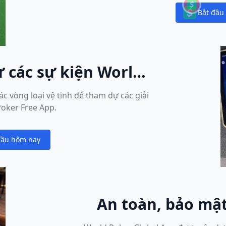
er là gì?
Bắt đầu
Notification
Chi Minh City Da Nang
Hanoi
 các sự kiện World
pecial Events MainEventTravel.com
qua các vệ tinh mua thấp
vents in Asia Poker Industry PRO
trực tiếp toàn cầu
no Live không?
c vòng loại vệ tinh để tham dự các giải
Nhất 2026
ker PokerNews
oker Free App.
ợc thực hiện đơn giản
ưng cần phải quyết định đặt cược cái gì
n 315.054 USD
Database
đầu hôm nay
 có tiền gửi vào năm 2025: Chơi và giành chiến thắng mà 
ions
hật Mới Nhất
ạn ở mức 100 nghìn đô la trên WPT Global
 gia Global Poker ngay
An toàn, bảo mật
 không?
hực hiện đơn giản
egas vào tháng 12 này