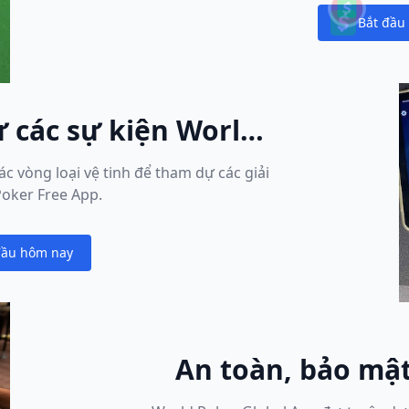
Bắt đầu
Notification
 Prime UK
e Poker News
024?
no Live không?
 các sự kiện World
ng xem trực tiếp hot nhất
trực tiếp toàn cầu
 Championship Hanoi 14 - 27 MAY 2024
c vòng loại vệ tinh để tham dự các giải
no Live không?
oker Free App.
hử Làm Session WPT Xem Thế Nào - YouTube
ở vị trí này tại Sự kiện chính WSOP không?
ide Ultimate Guide
đầu hôm nay
ions
ia Yogonet International
uper High Roller Series
à Hợp Pháp
và Chiến Thuật Chơi
our
 2026
ây sốc!
ướng dẫn sự kiện
An toàn, bảo mật
Lịch Trình Full
ách hữu ích để tối đa hóa giá trị