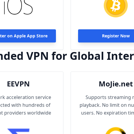
ter on Apple App Store
Register Now
ed VPN for Global Inter
EEVPN
MoJie.net
k acceleration service
Supports streaming 
cted with hundreds of
playback. No limit on n
t providers worldwide
users. No expiration tim
No network speed li