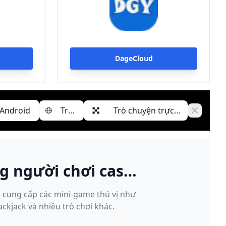
Maximum achievable bandwidth:
1000 Mbps. Node protocol:
Trojan.
DageCloud
 Android
Trò
Trò chuyện trực
Close ba
chơi
tiếp
H5
g người chơi cash
ất thế giới
 cung cấp các mini-game thú vị như
ackjack và nhiều trò chơi khác.