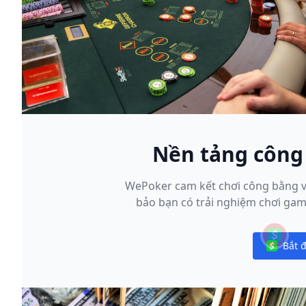
Danny Đường
David Coleman
Những quốc gia nào bị hạn chế trên WPT Global?
Tính năng Wild ngẫu nhiên của Big Bass Bonanza trong 
Sòng bạc toàn cầu WPT: Một cuộc phiêu lưu đầy thú vị
David Kay
Adda52.com
Padraig O'Neill
Frederic Normand
Hướng dẫn dành cho người mới bắt đầu chơi Poker toàn 
How much is Xuan Liu worth?
Bernd Gleissner
Jordan Banfield
Lukas Pazma
Poker Tải xuống
Duco ten Haven
WPT GLOBAL 10 20 40 Phong Độ Đang Lên Nên Mình T
Dainius Antanaitis
Jack Keller
Is WPT legal in the US?
Chad Eveslage
Yiannis Liperis
Ethan Yau
- YouTube
WPT Poker Có Phải Tiền Thật Không?
WPT Global có ứng dụng di động không?
Is WPT online poker legit?
Patrick Leonard
Ankit Ahuja
Paul Phú
11 ứng dụng và trò chơi poker hay nhất dành cho Andr
WPT Global - Câu hỏi thường gặp: Poker trực tuyến
Sử dụng mã tiền thưởng WPT777 để yêu cầu ưu đãi đặc 
Teun Mulder
Can you play online poker in Vietnam?
Herbert Buchine
WPT Global: Sự lựa chọn hàng đầu cho người chơi pok
Tải xuống và cài đặt Ứng dụng WPT Global
Is there poker in Vietnam?
Teun Mulder
Làm cách nào để tôi giành được chiến thắng tối đa Bi
WPT Vietnam Passport to the World Championship Lif
Anatoly Filatov
Giải vô địch WPT khơi dậy tinh thần của huyền thoại P
Is WPT legal in the US?
Punnat Punsri
Poker Tải xuống
Free Poker Global
Poker Vietnam
Samuel Mullur
Free Poker Global
Free Poker Global
Poker Vietnam
Có bao nhiêu bộ bài được sử dụng trong poker?
Juan Pardo
John Hennigan
Yêu mến Andrews
Và Sepiol
Darren Elias
Dan Smith
Alejandro Lococo
James Galloway
Ian Simpson
Nền tảng công
Poker Việt Nam: All-In Tại Casino N
WPTDeepStacks WPT Vietnam Season 2019-2020 World
Freerolls - RakeTheRake
RazvyB
Giải Vô Địch Poker Thế Giới Ở Đâu?
Cách giành chiến thắng tại các vị trí trực tuyến vào n
WPT Vietnam Passport to World Championship - WPT S
Đồng Thần
Tôi có thể chơi GGPoker ở Mỹ không?
Quảng cáo mới nhất của WPT Global: vé cho một số tiề
Sòng bạc trực tuyến đáng tin cậy nhất: WPT Global
Một phát bắn - Giải đấu Freezeout của WPT Global
Các giải đấu hàng ngày từ WPT Global
Eliot Hudon vô địch WPT World Championship
Sách hướng dẫn giải đấu WPT Austra
WePoker cam kết chơi công bằng v
Eliot Hudon vô địch WPT World Championship
Artur Martirosian
Is WPT online poker legit?
Chủ tịch Hà Nội yêu cầu dừng ngay giải poker WPT Viet
Neymar
Dan Cates
Dan Harrington
bảo bạn có trải nghiệm chơi gam
Làm thế nào để chơi okey trực tuyến?
Giải vô địch thế giới WPT 2024 khai mạc tại Wynn Las Ve
David Kay
What is the best free poker?
Quy tắc mới cho Thiên đường WSOP: Thiết bị điện tử và
Phil Wilburn - Darren Sneed
Poker Tải xuống
MPT Schedule
Jen Harman
Can you win real money on ClubWPT?
Ricardo Mateus
Công nghệ đã ảnh hưởng đến trò chơi roulette như th
Eric Rồng
Cách giành chiến thắng tại trực tuy
Samuel Laskowitz
Hội thảo Mikhail
Nicholas Walsh
Parker Talbot
- YouTube
Scott Einger
Bắt 
Giorgiy Shkhulkhiya
Notificat
Chơi trên WPT Global có an toàn không?
The inaugural WPT Prime draws huge fields in Vietnam
Lươn Parssinen
Daniel Colman
Đếm bài trong Poker - Cách thức hoạt động và có hợp
Nicholas Walsh
Sam Grafton
Cách đủ điều kiện tham gia các sự kiện trực tuyến củ
Lee Wai Kiat
Kristen Foxen
Alex Kulev
Crown Poker Club Hanoi World Poker Tour
Đồi Kenney
Trò chuyện trực tiếp với WPT Global
Dan Smith
Kannappong Dhanrattra
Sam Grafton
Poker Tải xuống
Poker Vietnam
Poker Vietnam
Santiago Plante
Poker Tải xuống
Poker Vietnam
Poker Tải xuống