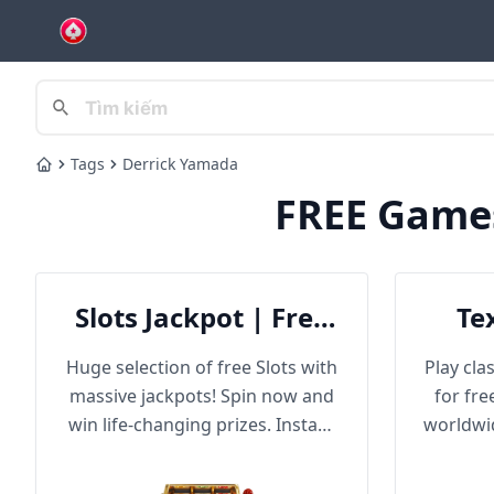
Tags
Derrick Yamada
Home
FREE Games
Slots Jackpot | Free
Te
Play & Win Big
B
Huge selection of free Slots with
Play cla
massive jackpots! Spin now and
for fre
win life-changing prizes. Instant
worldwi
play, real excitement!
skills,