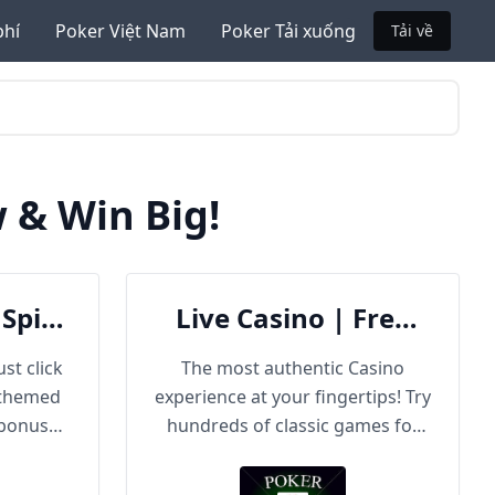
phí
Poker Việt Nam
Poker Tải xuống
Tải về
 & Win Big!
 Spins
Live Casino | Free
Trial Play
st click
The most authentic Casino
 themed
experience at your fingertips! Try
 bonus
hundreds of classic games for
 fun!
free, feel the thrill, win real
rewards!