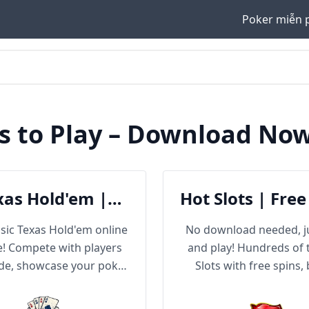
Poker miễn 
 to Play – Download Now
xas Hold'em |
Hot Slots | Free
attle Online
Online
ssic Texas Hold'em online
No download needed, ju
e! Compete with players
and play! Hundreds of
de, showcase your poker
Slots with free spins,
 and win real cash prizes!
rounds, and non-stop