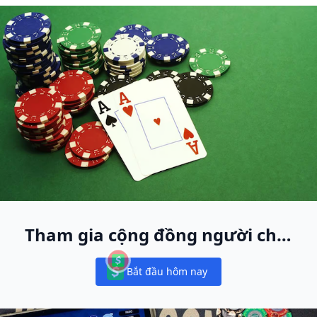
WPTの優勝者は誰ですか？
Poker Tải xuống
Poker Tải xuống
Free Poker Global
Josh Reichard
Joni Jouhkimainen
Bạn có thể chơi bằng tiền thật trên WPT không?
Các giải đấu poker trực tuyến hàng đầu để xem và chơi và
XUÂN LIU
Espen Jorstad
Herbert Buchine
Sòng bạc trực tuyến đáng tin cậy nhất: WPT Global
Người chiến thắng WPT kiếm được bao nhiêu? Con số gây s
Louis Ganser
Prime WPT Prime Vietnam Season 2023 World Poker Tour
Is there a way to play poker for free?
Roulette đóng vai trò gì trong văn hóa đại chúng chẳng h
Michael Rossitto
Điều khoản tiền thưởng toàn cầu của WPT: Tiền mặt được t
Freerolls - RakeTheRake
Daniel Negreanu
Bạn có thể rút tiền khỏi WPT Global không?
Lee Wai Kiat
Doyle Brunson
Samuel Mullur
5 mẹo chiến lược đơn giản nhưng hiệu quả cho trò chơi Par
Mikhail Shalamov
Victoria Coren Mitchell
Kenny Hallaert
Vanessa Rousso
Danny Đường
Nick Eastwood
The inaugural WPT Prime draws huge fields in Vietnam
Christoph Vogelsang
Richard Sheils
James Galloway
Giorgiy Shkhulkhiya
WPT Vietnam Passport to World Championship - WPT Speci
Teun Mulder
Antonio Puntas
Công nghệ đã ảnh hưởng đến trò chơi roulette như thế nà
Bạn có thể rút tiền khỏi WPT Global không?
Jack Keller
Poker Tải xuống
Poker Vietnam
Poker Tải xuống
Jeff Gross
Vanessa Tự
Phân tích màn trở lại đối đầu ấn tượng của Ian Drake so vớ
Tham gia cộng đồng người chơi
Làm thế nào để bạn trở thành người chơi WPT?
Máy đánh bạc trả tiền thật mà không cần đặt cọc Chơi miễn
Tàu đổ bộ đặc biệt Lijo
Teun Mulder
Bỏ qua McDonough
WPT GLOBAL 10 20 40 Phong Độ Đang Lên Nên Mình Thử L
cash game lớn nhất thế giới
Who won the WPT in 2024?
Pedro Garagnani
Maria Lamproulos
Bắt đầu hôm nay
Notifications
WPTDeepStacks WPT Vietnam Season 2018-2019 World Pok
Maria Hồ
Tom McEvoy
Ian Matakis
Tàu đổ bộ đặc biệt Lijo
Josh Arieh