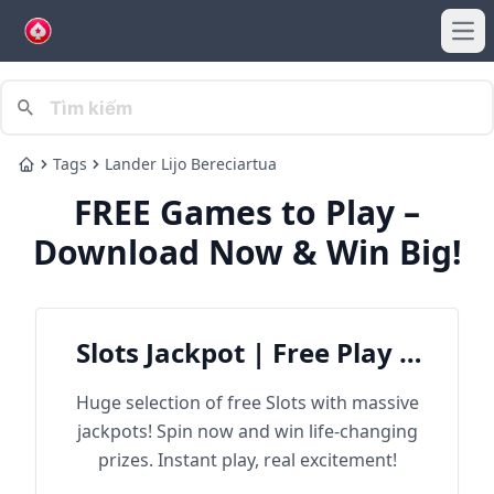
Ope
Tags
Lander Lijo Bereciartua
Home
FREE Games to Play –
Download Now & Win Big!
Slots Jackpot | Free Play &
Win Big
Huge selection of free Slots with massive
jackpots! Spin now and win life-changing
prizes. Instant play, real excitement!