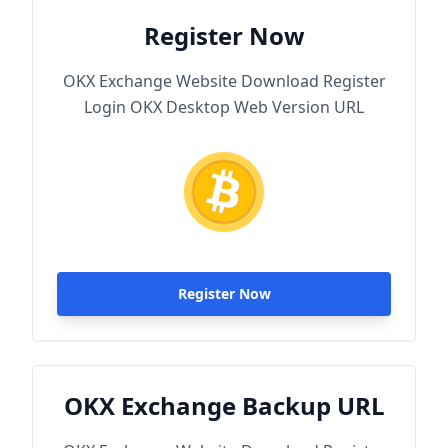
Register Now
OKX Exchange Website Download Register
Login OKX Desktop Web Version URL
Register Now
OKX Exchange Backup URL