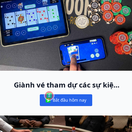
World Poker Tour - PlayWPT Free Texas Holdem Poker - Tả
- YouTube
Sweet Bonanza có trả tiền thật không?
Hướng Dẫn Hỗ Trợ Kỹ Thuật Tải WPT Chi Tiết
Thủy thủ Brian Roberts
Chơi Poker Ở Việt Nam: Hợp Pháp Hay Bị Cấm?Sự Thật 202
Chris Moorman
Alec Torelli đã thành công vào ngày thứ 2 của WSOP nhưng 
Lukas Pazma
Oleg Vasylchenko
Poker ở Hà Nội Có Hợp Pháp Không?
Phil Wilburn - Darren Sneed
Giành vé tham dự các sự kiện
World Poker Free App trực tiếp
Poker Tải xuống
Michael Rossitto
Bắt đầu hôm nay
toàn cầu
Notifications
WPT Global có phải là một trang web tốt không?
Hussein là một con người
Poker Vietnam
Poker Tải xuống
Poker Tải xuống
Poker Vietnam
Poker Tải xuống
Poker Vietnam
Thomas Santerne
Maria Konnikova
Leo Jokura
Doyle Brunson
Cách bắt đầu chơi bài xì phé trực tuyến vào năm 2025: Hư
Ionut Voinea
Làm cách nào để rút tiền từ WPT?
Is WPT poker Real?