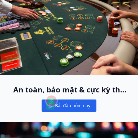
Phần thưởng trận đấu toàn cầu WPT là gì?
What is the best free poker?
Henrik Hecklen
Landmark 81 Việt Nam: Tòa tháp cao nhất TP. Hồ Chí Minh
Vietnam.vn - Nền tảng quảng bá hình ảnh Việt Nam
Is WPT poker Real?
Yury Dzivielevsky
Có phí gửi tiền hoặc rút tiền không?
Crandell Addton
Top 5 Nhà Cái Uy Tín Nhất Việt Nam 2024
Can you win real money on ClubWPT?
- YouTube
Gỗ mun Kenney
World Poker Tour Prime - WPT Prime Vietnam: Hendo
¿En qué canal se transmite el World Poker Tour?
Chip Reese
Tại sao WPT Tải Xuống Quan Trọng Cho WPT Global & Viet
Justin Saliba
Cách giành chiến thắng tại các vị trí trực tuyến vào năm 20
Can you play online poker in Vietnam?
Has a girl ever won WPT?
Santhosh Suvarna
Yiannis Liperis
Sweet Bonanza có trả tiền thật không?
WPTDeepStacks WPT Vietnam Season 2018-2019 World Pok
Phil Hellmuth có thể bỏ Pocket Kings trên Hustler Casino L
Poker Việt Nam: All-In Tại Casino Nóng Bỏng 2026!
Frederic Normand
Cody Bartlett
Ian Simpson
Ole Schemion
Boris Kolev
Yêu mến Andrews
Jack Keller III
Dylan Weisman
Vietnam game’s new hotbed — After WPT comes Grinder Ser
What is the best free poker?
Is WPT online poker legit?
Timothy Chung: Từ tiệc sinh nhật đến nhà vô địch WPT Pri
WPT Poker Là Gì? Khám Phá World Poker Tour Uy Tín Nhất
Lyle Berman
Poker Tải xuống
Nick Petrangelo
Punnat Punsri
Cách đủ điều kiện tham gia các sự kiện trực tuyến của WP
Người chiến thắng WPT kiếm được bao nhiêu? Con số gây s
Scott Baumstein
Hướng dẫn rút tiền toàn cầu của WPT: Tiền mặt được thực 
Alexandre Reard
Mike Watson
Is WPT poker Real?
Yiannis Liperis
Andrijana Gligoric
Blake Bohn
Cách giành chiến thắng tại trực tuyến Blackjack: Chiến lượ
Điều khoản tiền thưởng toàn cầu của WPT: Tiền mặt đư
Is online poker legal in Vietnam?
Aaron Nam tước
Adam Friedman
David Oppenheim
Samuel Mullur
Tùy chọn thanh toán tại EVERYGAME Poker: Giao dịch nha
Vanessa Kade
Free Poker Global
Free Poker Global
Poker Vietnam
Poker Tải xuống
Poker Vietnam
Poker Vietnam
Joakim Andersson
Eric Rồng
Johnny Rêu
The WPT Prime Vietnam returns in May to Hanoi
Tổng giải thưởng của WPT Prime Đài Loan là bao nhiêu
Vietnam Poker Taking Flight: WPT APT Festivals in Ho Chi 
Vincent Teutinico
Tamas Adamszki
Hussein là một con người
Adam Tocholke
Trò chơi roulette lần đầu tiên được chơi ở đâu và khi nào?
Events World Poker Tour
Dan Smith
Trò chuyện trực tiếp với WPT Global
Cách giành chiến thắng tại trực tuyến Blackjack: Chiế
An toàn, bảo mật & cực kỳ thú
Artur Martirosian
Patrick Tardif
Allyn Shulman
Sweet Bonanza có trả tiền thật không?
WPT Global: Bốn mẹo hàng đầu để tận dụng giá trị của các 
bàn tay tài chính
Ngôi sao đang lên của Brazil gây sốc cho tất cả mọi n
Tại sao WPT Tải Xuống Quan Trọng Cho WPT Global & Viet
Max Deveson
Ben Wilinofsky
Henrik Juncker
Jesse Lonis
Ali Imsirovic
vị
Chad Eveslage
Linda Johnson
Onde assistir Big One for One Drop do WPT World Champi
Jan Wagner
Isaac Kempton
WPT Vietnam High Roller Warm Up Has Record Entries And O
bàn tay tài chính
Bắt đầu hôm nay
Kara Scott
Notifications
Sean mùa đông
Crown Poker Club Hanoi World Poker Tour
Hermann Schweiger
Dylan Weisman
Trò chuyện trực tiếp với WPT Global
Jonathan Jaffe
Texas Holdem Flop có nghĩa là gì?
Fabrice Bigot
Daniel Dvoress
alexandr shilko
WSOP USA Top 8 Câu hỏi thường gặp
WPT Vietnam Passport To World Championship Cancelled T
Adam Walton
Yulian Bogdanov
Jack Binion
Bài hát Daewoong
Timothy Chung: Từ tiệc sinh nhật đến nhà vô địch WPT Pri
T.J. may mắn hơn
Texas Holdem Flop có nghĩa là gì?
Công nghệ đã ảnh hưởng đến trò chơi roulette như thế nà
bàn tay tài chính
Vincent Teutinico
Liên hệ với WPT Global
Tính năng Wild ngẫu nhiên của Big Bass Bonanza trong các 
World Poker Tour - WPT Prime Vietnam Championship (May