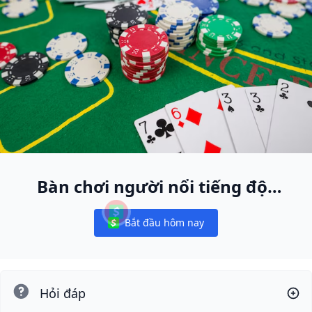
Bàn chơi người nổi tiếng độc
nhất
Poker Vietnam
Phụ huynh Masashi
Bắt đầu hôm nay
Notifications
WPT Vietnam Passport to World Championship - WPT S
Benny Glaser
Poker Vietnam
Poker Tải xuống
Free Poker Global
Patrick Tardif
Is there a way to play poker for free?
The WPT Vietnam Festival was supposed to kick off yesterday
Scotty Nguyễn
Chip Reese
Hỏi đáp
WPT Vietnam Passport to the World Championship Tourna
Derek Baker
Bạn có thể chơi bằng tiền thật trên WPT không?
Tobias Schwecht