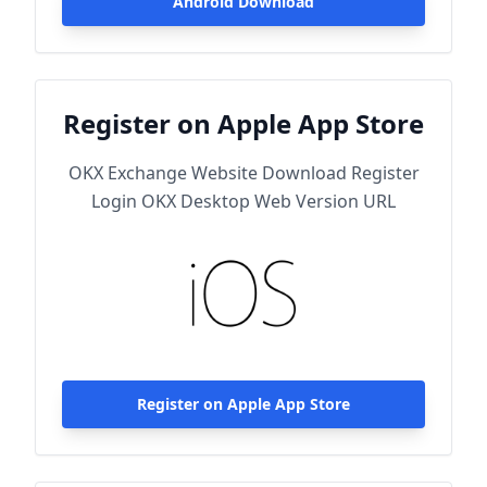
Android Download
Register on Apple App Store
OKX Exchange Website Download Register
Login OKX Desktop Web Version URL
Register on Apple App Store