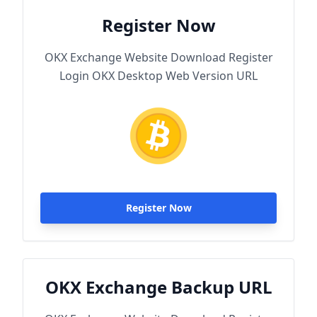
Register Now
OKX Exchange Website Download Register
Login OKX Desktop Web Version URL
Register Now
OKX Exchange Backup URL