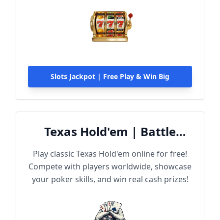
Slots Jackpot | Free Play & Win Big
Texas Hold'em | Battle
Online
Play classic Texas Hold'em online for free!
Compete with players worldwide, showcase
your poker skills, and win real cash prizes!