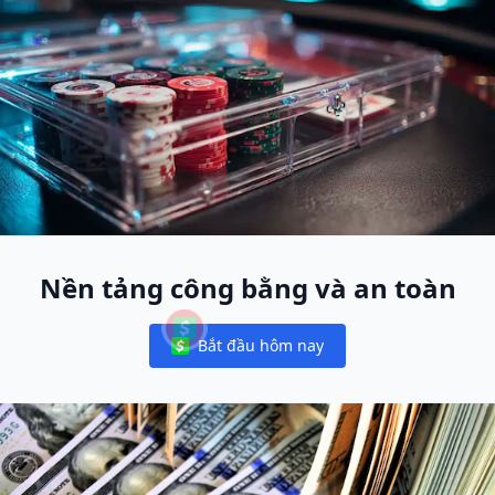
Mike Watson
Kannappong Dhanrattra
Nick Eastwood
Giải vô địch WPT khơi dậy tinh thần của huyền thoại Poker
Carlos Mortensen
Henrik Hecklen
Nền tảng công bằng và an toàn
Poker Vietnam
Phụ huynh Masashi
Bắt đầu hôm nay
Notifications
Anatoly Filatov
Phần thưởng chào mừng mới của WPT Global: lên tới 
Poker Vietnam
Poker Vietnam
Poker Vietnam
Poker Vietnam
Poker Vietnam
Free Poker Global
Alec Torelli đã thành công vào ngày thứ 2 của WSOP nh
Sweet Bonanza có trả tiền thật không?
Benjamin Spragg
Ana Marquez
Rama chín
- YouTube
Mori Escandani
WPT GLOBAL 10 20 40 Phong Độ Đang Lên Nên Mình T
Adam Hendrix
Johnny Chan
Simeon Spasov
Quảng cáo mới nhất của WPT Global: vé cho một số tiền ch
shaun deeb
Is WPT poker free?
Làm thế nào để chơi okey trực tuyến?
Một số vụ bê bối và tranh cãi nổi tiếng về roulette trong suốt
Billy Baxter
nấm Vatziakouski