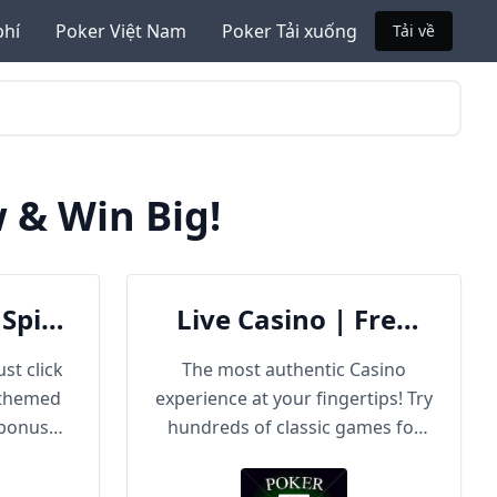
phí
Poker Việt Nam
Poker Tải xuống
Tải về
 & Win Big!
 Spins
Live Casino | Free
Trial Play
st click
The most authentic Casino
 themed
experience at your fingertips! Try
 bonus
hundreds of classic games for
 fun!
free, feel the thrill, win real
rewards!