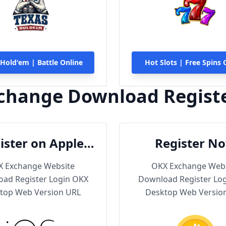
 Hold'em | Battle Online
Hot Slots | Free Spins 
change Download Registe
ister on Apple
Register N
App Store
X Exchange Website
OKX Exchange Webs
ad Register Login OKX
Download Register Lo
top Web Version URL
Desktop Web Versio