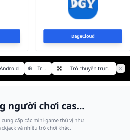
Maximum achievable bandwidth:
1000 Mbps. Node protocol:
Trojan.
DageCloud
 Android
Trò
Trò chuyện trực
Close ba
chơi
tiếp
H5
g người chơi cash
ất thế giới
 cung cấp các mini-game thú vị như
ackjack và nhiều trò chơi khác.