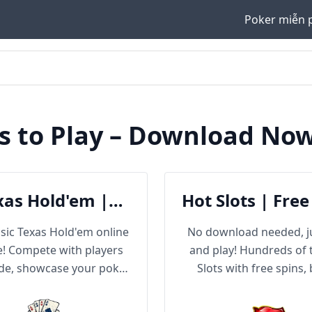
Poker miễn 
 to Play – Download Now
xas Hold'em |
Hot Slots | Free
attle Online
Online
ssic Texas Hold'em online
No download needed, ju
e! Compete with players
and play! Hundreds of
de, showcase your poker
Slots with free spins,
 and win real cash prizes!
rounds, and non-stop