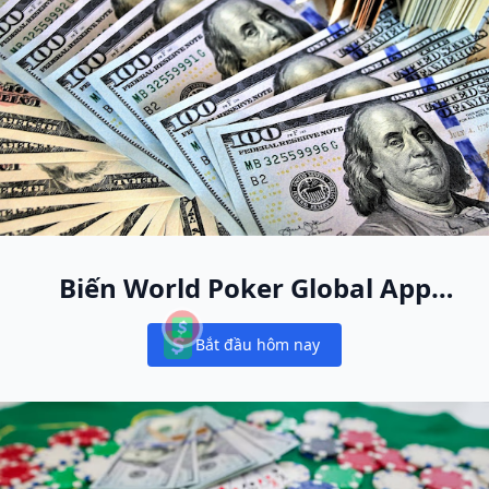
Trò chuyện trực tiếp với WPT Global
Joseph Chacko
Ngôi sao đang lên của Brazil gây sốc cho tất cả mọi người
Tàu đổ bộ đặc biệt Lijo
Carlos Mortensen
Tobias Peters
Miklos Zsuffa
Hokyiu Lee
Carlos Mortensen
Jen Harman
Michael Esquivel
Levidis Konstantinos
Alexandre Reard
Joey Weissman
Ian Matakis
Can you win real money on ClubWPT?
What is the best free poker?
Allyn Shulman
Is WPT poker free?
Bạn không thể tải xuống và chơi WPT Poker Global ở các qu
Michael Esquivel
Joey Weissman
Michael Rossitto
Những quốc gia nào bị hạn chế trên WPT Global?
Tom Dewan
Đại sứ 888poker Vivian Saliba chia sẻ những lời khuyên hà
Doyle Brunson
What is the best free poker?
Bryce Yockey
Đồng Thần
Hermann Schweiger
Poker Vietnam
Chiến lược 888poker: Giấc ngủ chất lượng nâng cao hiệu su
888poker: 5 Thủ Thuật Bạn CẦN BIẾT Để Cải Thiện Kết Quả
Đặng Đặng
Akkari khác
Bryce Yockey
Phần thưởng trận đấu toàn cầu WPT là gì?
ronaldo
Andrew Lichtenberg
Nguồn gốc của cái tên Roulette là gì?
Mateusz Moolhuizen
Muhammad Muqrin
Cách bắt đầu chơi bài xì phé trực tuyến vào năm 2025: Hư
Chino Rheem
John Hennigan
Quảng cáo mới nhất của WPT Global: vé cho một số tiền ch
Is there a way to play poker for free?
Josh Manley
Special Events Tours World Poker Tour
Prime WPT Prime Vietnam Season 2023 World Poker Tour
Jeff Gross
Giải Vô Địch Poker Thế Giới Ở Đâu?
Poker Vietnam
Poker Tải xuống
Poker Tải xuống
Poker Vietnam
Free Poker Global
Poker Tải xuống
Can you play online poker in Vietnam?
WPTの優勝者は誰ですか？
Sách hướng dẫn giải đấu WPT Australia 2024
La Mã Hrabec
New Coronavirus Strikes Down WPT Events in Asia
Cuộc thi CNTT Eric Ting Y
Ali Imsirovic
Where is WPT located?
Gaelle Baumann
Sự ra đời của sòng bạc trực tuyến đã tác động đến trò chơi
Eduard Barsegyan
Mikhail Ykovlev
Top 5 Game Poker Hay Nhất Bạn Cần Chơi
Ai đã phát minh ra trò chơi roulette?
Nguồn gốc của cái tên Roulette là gì?
Biến World Poker Global App
thechronic99
Joey Weissman
Ivan Govorov
Là poker trực tuyến được gian lận?
Bạn có thể kiếm được tiền thật tại WPT Global không?
Sau Q UA New Zealand
Frank Stepuchin dẫn đầu RRPO WPT Seminole 2024 sau
Where is WPT 2024?
Anatoly Filatov
Maxim Shornikau
Is WPT legal in the US?
Sòng bạc tiền thưởng hàng đầu không có tiền gửi vào năm 
Jason Koon
thành ngôi nhà poker online
Eric Seidel
Is WPT legal in the US?
Leo Marget
Bài hát Daewoong
Phil Ivey tổ chức trò chơi gặp gỡ lễ hội tại Wynn Las Vegas
Dailymotion
Làm chủ nhiều bàn khi chơi Poker trực tuyến với chuyên g
Bắt đầu hôm nay
Poker toàn cầu có phải là tiền thật không?
mới của bạn
Notifications
Poker Trung Quốc có giống poker không?
Rake Chase là gì?
Adam Tocholke
WPT Vietnam High Roller Warm Up Has Record Entries And O
Clonie Gowen
Orpen Kisacikoglu
Ivan Govorov
Top 5 Game Poker Hay Nhất Bạn Cần Chơi
WPTDeepStacks WPT Vietnam Season 2019-2020 World Pok
Fabrice Bigot
Phần thưởng trận đấu toàn cầu WPT là gì?
Artur Martirosian
Hristivoje Pavlovic
Simone Andrian
Điều khoản tiền thưởng toàn cầu của WPT: Tiền mặt được t
Yiannis Liperis
Cách tải xuống WPTGO và bắt đầu
Has a girl ever won WPT?
Prime WPT Prime Vietnam Season 2022 World Poker Tour
Lyle Berman
Đồng Thần
Vincent Meli tăng lên 100.000 với K♣️ J♣️ Francois Tosques Call
Làm cách nào để tôi giành được chiến thắng tối đa Big Bas
Adam Friedman
ĐIỀU KHOẢN DỊCH VỤ Toàn cầu của WPT
Jeff Gross
Niklas Astedt
Lyle Berman
Maria Hồ
Phần thưởng trận đấu toàn cầu WPT là gì?
Daiva Byrne