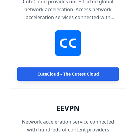
CuteCloud provides unrestricted global
network acceleration. Access network
acceleration services connected with
hundreds of content providers worldwide.
With up to 2000Mbps single-line access
capacity and 1000+ high-speed servers
globally, enjoy fast and stable connections
anytime, anywhere.
CuteCloud - The Cutest Cloud
EEVPN
Network acceleration service connected
with hundreds of content providers