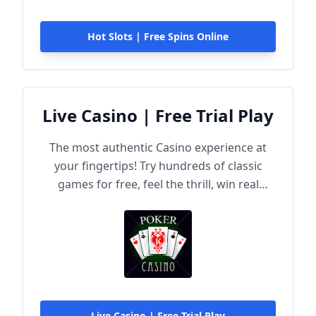
Hot Slots | Free Spins Online
Live Casino | Free Trial Play
The most authentic Casino experience at
your fingertips! Try hundreds of classic
games for free, feel the thrill, win real
rewards!
Live Casino | Free Trial Play