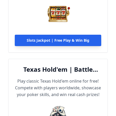
Slots Jackpot | Free Play & Win Big
Texas Hold'em | Battle
Online
Play classic Texas Hold'em online for free!
Compete with players worldwide, showcase
your poker skills, and win real cash prizes!