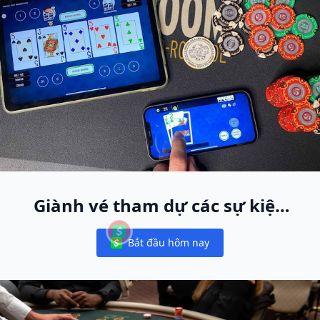
Kalyan Chakravarthy Finishes At 8th Place; WPT Vietnam D
Giải Vô Địch Poker Thế Giới Ở Đâu?
Việt Nam Có Phòng Poker Không? Sự Thật Về Poker Hợp P
World Poker Tour announces WPT Vietnam and WPT India Y
Bạn có biết trò chơi poker trực tuyến WPTGO
Michael Rocco
Does WPT still exist?
shaun deeb
Mike Sexton
Top 5 sòng bạc trực tuyến năm 2025: chơi ở đâu và giành c
Leo Margets
World Poker Tour Prime - WPT Prime Vietnam Live Poker 
Giành vé tham dự các sự kiện
World Poker Free App trực tiếp
Poker Tải xuống
Kevin Martin
Bắt đầu hôm nay
toàn cầu
Notifications
Nhà tài trợ Tiêu đề WPT Global Now cho Triton Poker S
888poker: Bạn Có Thể Khiến Anh Hùng Này Gấp Gần 
Poker Tải xuống
Poker Tải xuống
Poker Tải xuống
Poker Tải xuống
Poker Tải xuống
Poker Tải xuống
Maria Hồ
Ethan Yau
Danny Đường
James Galloway
Georgina James
Barry Greenstein
Bạn có thể chơi bằng tiền thật trên WPT không?
Daniel Rezaei