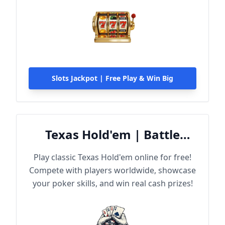
Slots Jackpot | Free Play & Win Big
Texas Hold'em | Battle
Online
Play classic Texas Hold'em online for free!
Compete with players worldwide, showcase
your poker skills, and win real cash prizes!