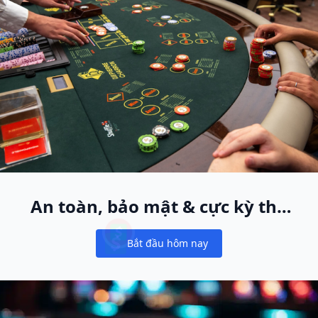
Who is the best poker player in Vietnam?
Phiên bản SHA cột AR
- YouTube
Mã thưởng WPT Global tốt nhất là gì?
Tobias Schwecht
BLOG: WPT Vietnam is a Cultural Wonderland – World Poke
Justin Liberto
Làm thế nào để bạn trở thành người chơi WPT?
David Coleman
Việt Nam Có Phòng Poker Không? Sự Thật Về Poker Hợp P
Scotty Nguyễn
Phil Wilburn - Darren Sneed
Michael Rossitto
Brian Rast
Những quốc gia nào bị hạn chế trên WPT Global?
Eric Seidel
Dan Cates
How much is Xuan Liu worth?
Ai là người chơi WPT giỏi nhất?
Martin Stausholm
Hristivoje Pavlovic
Boris Kolev
Khi nào và tại sao số 0 kép được thêm vào bánh xe roulett
Julien Sitbon
Patrick Leonard
Tải xuống và cài đặt Ứng dụng WPT Global
Alexander Tkatschew
Ali Imsirovic
Jake Schwartz
Samuel Laskowitz
Alexandre Reard
Frederic Normand
Yury Dzivielevsky
Bạn có thể rút tiền khỏi WPT Global không?
Farid Jattin
Chad Eveslage
Lucille Cailly
Ankit Ahuja
Chip Reese
Todd Tucker
Alex Keating
Poker Tải xuống
Josh Manley
Tom Dewan
WPT Vietnam Schedule Ends – Peace Poker News
Alex Foxen
2023 WPT Vietnam Passport to the World Championship Sc
Alex Livingston
Ionut Voinea
WPT Vietnam Passport Canceled: A Surprising Setback For
Teun Mulder
Ethan Yau
Michael Rocco
Dylan Weisman
Làm cách nào để rút tiền từ WPT?
Eric Baldwin
Jordan Banfield
Tamas Adamszki
Một người phụ nữ hướng dẫn lựa chọn đồ chơi tình dục h
Cách đủ điều kiện tham gia các sự kiện trực tuyến của WP
Bruno Volkmann
Pablo Silva
Andras Nemeth
Poker Vietnam
Poker Tải xuống
Poker Vietnam
Free Poker Global
Poker Vietnam
Poker Tải xuống
Là poker trực tuyến được gian lận?
What poker is played in WPT?
WPT VietNam - CROWN POKER CLUB
Johnny Chan
Tôi có thể sử dụng VPN cho WPT toàn cầu không?
Cách chơi WPT Global trên máy tính của bạn 2024
¿Dónde se celebrará el Campeonato Mundial WPT en 2024?
Ivan Govorov
Stu Ungar
Can you play online poker in Vietnam?
Henrik Hecklen
404 Not Found.
World Poker Tour Prime - WPT Prime Vietnam: Hendon Mo
Breaking down WPT Vietnam Passport to the World Champion
Jonathan Jaffe
An toàn, bảo mật & cực kỳ thú
S21 WPT Prime Vietnam Flickr
Special Events Tours World Poker Tour
Đủ điều kiện tham quan Red Dragon Poker Tour Jeju 2025 q
Đồi Kenney
Người kiếm tiền Chris
Do you win real money on ClubWPT?
Kevin Hart
Michael Rocco
WPT Vietnam Schedule Ends – Peace Poker News
Crandell Addton
888poker: Bạn có bỏ một bộ quân Át ở vị trí này tại Sự ki
Kannappong Dhanrattra
Yêu mến Andrews
vị
Alexandre Reard
Jonathan Borenstein
Ana Marquez
Tôi có thể sử dụng phần mềm theo dõi hoặc HUD không?
David Oppenheim
Fernando Habegger
Nikolaos Lambropoulos
Bắt đầu hôm nay
What is the best free poker?
Notifications
Sòng bạc toàn cầu WPT: Một cuộc phiêu lưu đầy thú vị
O que é WPT?
Jack McClelland
Nick Eastwood
Chơi Poker Ở Việt Nam: Hợp Pháp Hay Bị Cấm?Sự Thật 202
Yiannis Liperis
What poker is played in WPT?
Prime WPT Prime Vietnam Season 2023 World Poker Tour
Pedro Garagnani
Vietnam Poker Taking Flight: WPT APT Festivals in Ho Chi 
Freerolls - RakeTheRake
Teun Mulder
Làm chủ nhiều bàn khi chơi Poker trực tuyến với chuyên g
Linh Trong Phan S21 WPT Prime Vietnam World Poker Tour 
WPT Vietnam Passport Canceled: A Surprising Setback For
Ứng dụng sòng bạc trực tuyến hàng đầu năm 2025
Trò chuyện trực tiếp với WPT Global
Giải vô địch WPT Prime trở lại với Jereld Sam Shining
Is WPT poker free?
Ole Schemion
Lucille Cailly
Tổng giải thưởng của WPT Prime Đài Loan là bao nhiêu
Cách tải xuống đăng ký và Master WPT Global: 2025 Guide 
WPTの優勝者は誰ですか？
Có bao nhiêu bộ bài được sử dụng trong poker?