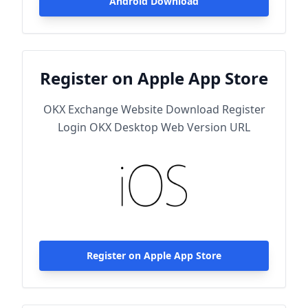
Android Download
Register on Apple App Store
OKX Exchange Website Download Register
Login OKX Desktop Web Version URL
Register on Apple App Store