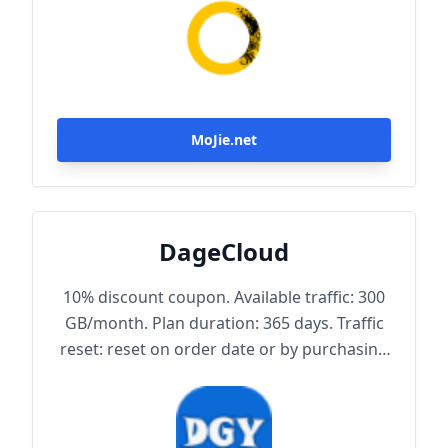
MoJie.net
DageCloud
10% discount coupon. Available traffic: 300
GB/month. Plan duration: 365 days. Traffic
reset: reset on order date or by purchasing
traffic package. Maximum achievable
bandwidth: 1000 Mbps. Node protocol:
Trojan.