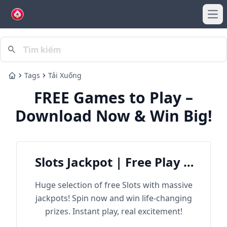
Ope
Tags
Tải Xuống
Home
FREE Games to Play –
Download Now & Win Big!
Slots Jackpot | Free Play &
Win Big
Huge selection of free Slots with massive
jackpots! Spin now and win life-changing
prizes. Instant play, real excitement!