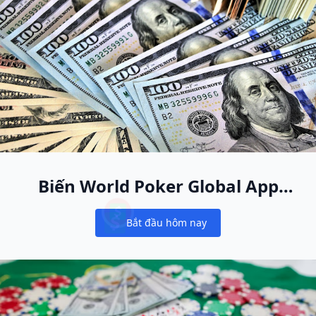
WPT Global - Câu hỏi thường gặp: Poker trực tuyến
Dan Smith
Poker Việt Nam: All-In Tại Casino Nóng Bỏng 2026!
Breaking down WPT Vietnam Passport to the World Cha
Dan Cates
WPT Vietnam Passport To World Championship Cancelled T
Shannon Shorr
Poker toàn cầu có phải là tiền thật không?
Herbert Buchine
WPT Global có tính phí gửi hoặc rút tiền không?
WPT Vietnam 2024 Cancelled: Poker Tourney Chaos in
Đối tác toàn cầu của WPT với Câu lạc bộ bài Poker & Sòng b
Leo Margets
Tính năng Wild ngẫu nhiên của Big Bass Bonanza trong các 
Dmitry Yurasov
Omar Eliach
Sebastian Huber
MPT Schedule
Jesse Lonis
Patrik Antonius
How much does the winner of the WPT get?
Sebastian Huber
WSOP USA Top 8 Câu hỏi thường gặp
Tôi có thể sử dụng VPN cho WPT toàn cầu không?
WPT Global - Sàn Poker Trực Tuyến Hàng Đầu Việt Na
Victoria Coren Mitchell
Neymar
WPTの優勝者は誰ですか？
Anton Bardziyan
Ole Schemion
Đủ điều kiện tham quan Red Dragon Poker Tour Jeju 2025 q
Free Poker Global
Allan Mello
WPT Vietnam Schedule Ends – Peace Poker News
Chơi trên WPT Global có an toàn không?
Poker Chips Có Được Mang Vào Việt Nam Không?
- YouTube
Barbara Enright
David Kay
Special Events Tours World Poker Tour
Teun Mulder
Jake Schindler
Jordan Banfield
Aaron Nam tước
Max Deveson
WPT Vietnam Opener: Avneesh Munjal Leading the Ev
WPTの優勝者は誰ですか？
Dario Sammartino
Diego Ventura
Who is the CEO of WPT?
Dailymotion
Vanessa Rousso
Manuel Ledesma
Poker Tải xuống
Free Poker Global
Poker Tải xuống
Poker Vietnam
Poker Vietnam
Poker Vietnam
Patrik Antonius
Joakim Andersson
Eric Seidel
Boris Kolev
shaun deeb
Gab Yong Kim
WPT Global vs GGPoker: Bạn nên chọn nền tảng poker nào
WPTDeepStacks WPT Vietnam Season 2018-2019 World
Muhammad Muqrin
WPT Macau is Latest Casualty in Cancelled Live Poker Event
Lex Veldhuis
Người kiếm tiền Chris
Anatoly Filatov
Manuel Ledesma
Clonie Gowen
Biến World Poker Global App
- YouTube
Pamela Balzano
Duco ten Haven
Vịnh Phá Lưu
Alec Torelli đã thành công vào ngày thứ 2 của WSOP nhưng 
Who is the CEO of WPT?
Pamela Balzano
O que é WPT?
O que é WPT?
Blake Bohn
Adda52.com
Alex Livingston
Phân tích màn trở lại đối đầu ấn tượng của Ian Drake so vớ
thành ngôi nhà poker online
Cách tải xuống WPTGO và bắt đầu
XUÂN LIU
La Mã Hrabec
La Mã Hrabec
Rama chín
Espen Jorstad
Nguồn gốc của cái tên Roulette là gì?
Bắt đầu hôm nay
Vanessa Kade
mới của bạn
Notifications
Ai là người chơi WPT giỏi nhất?
Is WPT legal in the US?
Scotty Nguyễn
Samuel Mullur
WPT Global: Cân bằng phạm vi cho người chơi mới
Koray Aldemir
Where is WPT legal?
Tamas Adamszki
Andras Nemeth
Sweet Bonanza có trả tiền thật không?
Phần thưởng chào mừng mới của WPT Global: lên tới $ 35
Andrew Lichtenberg
Max Neugebauer
Artur Martirosian
Chơi trên WPT Global có an toàn không?
Doyle Brunson
Can you play online poker in Vietnam?
Alexander Tkatschew
Georgina James
Ian Auvil
WPT東京は違法ですか？
Ali Imsirovic
Thẻ thành viên kim cương WPT là bao nhiêu?
Annette Obrestad
Hermann Schweiger
Bryce Yockey
Giải vô địch WPT Prime trở lại với Jereld Sam Shining
Parker Talbot
Max Neugebauer
Bạn có thể chơi bằng tiền thật trên WPT không?
Alex Foxen