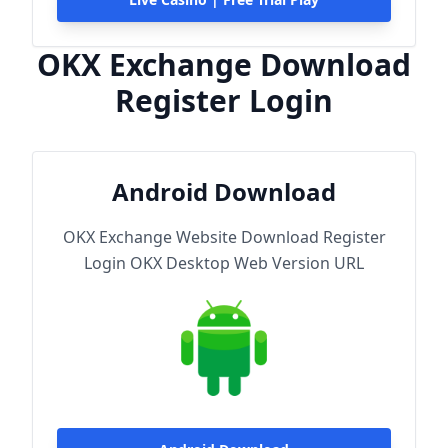
OKX Exchange Download
Register Login
Android Download
OKX Exchange Website Download Register
Login OKX Desktop Web Version URL