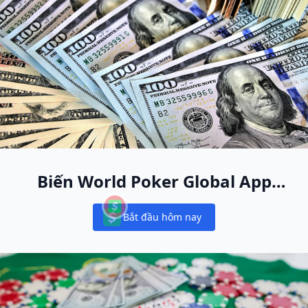
WPT Vietnam Main Event Online Poker News
Poker Chips Có Được Mang Vào Việt Nam Không?
Dan Cates
Paul Phú
Cách giành chiến thắng tại trực tuyến Blackjack: Chiến lượ
John Juanda
Thẻ thành viên kim cương WPT là bao nhiêu?
WPT Macau is Latest Casualty in Cancelled Live Poker Event
World Poker Tour announces WPT Vietnam and WPT India Y
Special Events WPT Vietnam Passport to the World Champ
Pamela Balzano
Poker Trực Tuyến Ở Việt Nam: Hợp Pháp Hay Bị Cấm? (Cập 
Roulette đóng vai trò gì trong văn hóa đại chúng chẳng h
Seth Davies
Who is the best poker player in Vietnam?
Simone Andrian
Maria Konnikova
Dimitar Danchev
Leo Jokura
Wave of cancellations continues WPT Macau cancelled just
Sean mùa đông
Poker toàn cầu có phải là tiền thật không?
Phil Ivey tổ chức trò chơi gặp gỡ lễ hội tại Wynn Las Vegas
Xem World Poker Tour ở Việt Nam: Hướng dẫn & Nền tảng x
Samuel Laskowitz
Michael Acevedo
Frank Stepuchin dẫn đầu RRPO WPT Seminole 2024 sau ngà
Lịch trình giải đấu toàn cầu WPT 2025
BLOG: WPT Vietnam is a Cultural Wonderland – World Poke
WPT東京は違法ですか？
Johnny Rêu
Free Poker Global
Anthony Hu
Có phí gửi tiền hoặc rút tiền không?
Anatoly Filatov
Tôi có thể chơi GGPoker ở Mỹ không?
Fahredin Mustafov
Ankit Ahuja
Steve Enriquez
Special Events Tours World Poker Tour
Barbara Enright
Mikhail Shalamov
Fabrice Bigot
Kevin Martin
Tobias Schwecht
Tính năng Wild ngẫu nhiên của Big Bass Bonanza trong
Omar Eliach
Does WPT still exist?
Cuộc đua gay cấn dành cho Cầu thủ xuất sắc nhất WPT mùa
Top 5 Game Poker Hay Nhất Bạn Cần Chơi
David Kay
Wave of cancellations continues WPT Macau cancelled just
Làm cách nào để cài đặt WPT Global?
Poker Tải xuống
Poker Tải xuống
Free Poker Global
Poker Tải xuống
Free Poker Global
Free Poker Global
Đủ điều kiện tham quan Red Dragon Poker Tour Jeju 2
Darren Elias
Anne Bùi
Calvin Anderson
Jake Schwartz
Vivian Saliba
Poker tournament
Carlos Mortensen
Giorgiy Shkhulkhiya
WPTの優勝者は誰ですか？
Can you play online poker in Vietnam?
Texas Holdem Flop có nghĩa là gì?
How much is Xuan Liu worth?
Poker tournament
Phần thưởng trận đấu toàn cầu WPT là gì?
Biến World Poker Global App
Michael Rocco
Tom McEvoy
Jake Schindler
What poker is played in WPT?
WSOP USA Top 8 Câu hỏi thường gặp
Lịch thi WPT Châu Á Thái Bình Dương 2024-2025
Jen Harman
WPT Vietnam Schedule Ends – Peace Poker News
2023 WPT Vietnam Passport to the World Championship Sc
Wave of cancellations continues WPT Macau cancelled just
Dmitry Yurasov
WPT Macau is Latest Casualty in Cancelled Live Poker Event
Sean mùa đông
thành ngôi nhà poker online
2024 WPT Prime Vietnam (CANCELED) Schedule - Poke
Martin Stausholm
Cách bắt đầu chơi bài xì phé trực tuyến vào năm 2025: Hư
Đặng Đặng
Espen Jorstad
Bạn có thể chơi bằng tiền thật trên WPT không?
Adam Walton
Bắt đầu hôm nay
Chơi Poker Ở Việt Nam: Hợp Pháp Hay Bị Cấm?Sự Thật
mới của bạn
Notifications
Billy Baxter
Landmark 81 Việt Nam: Tòa tháp cao nhất TP. Hồ Chí Minh
Dailymotion
Xem World Poker Tour ở Việt Nam: Hướng dẫn & Nền tảng x
Những con át chủ bài bị lừa gạt và bẻ khóa một cách tàn 
Sam Grafton
Alec Torelli đã thành công vào ngày thứ 2 của WSOP nh
Hội thảo Mikhail
Who is the best poker player in Vietnam?
Andras Nemeth
Dan Cates
The inaugural WPT Prime draws huge fields in Vietnam
Is WPT still active?
Daniel Dvoress
William McCracken
Josh Reichard
Nick Pupillo
Gab Yong Kim
Where is WPT located?
WPT Vietnam’s Main Event starts today Day 12 – Peace Po
João Vieira
Những con át chủ bài bị lừa gạt và bẻ khóa một cách tàn 
Andrew Ostapchenko
Boris Kolev
Lễ hội mùa xuân toàn cầu WPT: 7.000.000 đô la giải thưởn
Hướng dẫn sự kiện WPT Paris 2024
Eduard Barsegyan
Andrew Lichtenberg
Bạn có thể chơi WPT toàn cầu bằng VPN không?
Maria Lamproulos
Clonie Gowen