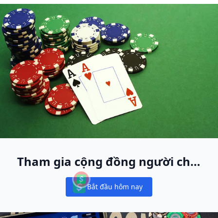
Dave Ulliott
Poker Vietnam
Free Poker Global
Free Poker Global
Do you win real money on ClubWPT?
Cách tải xuống WPTGO và bắt đầu
Đánh giá về Everygame Poker: Hướng dẫn chơi Poker trực 
Sòng bạc tiền thưởng hàng đầu không có tiền gửi vào năm 
Jen Harman
Do you win real money on ClubWPT?
WPT Global: Cân bằng phạm vi cho người chơi mới
WPT Global ¥ 110 CN ¥ triệu Chủ nhật Hyper PKO Showdo
Bryce Yockey
Martin Stausholm
Tương lai của trò chơi roulette là gì?
Scotty Nguyễn
Quảng cáo mới nhất của WPT Global: vé cho một số tiền ch
Andrew Ostapchenko
Chính sách hoàn tiền của WPT Global
- YouTube
Is WPT online poker legit?
Bạn có thể chơi bằng tiền thật trên WPT không?
Thomas Santerne
Lịch trình giải đấu toàn cầu WPT 2025
Gab Yong Kim
Ian Matakis
Vincent Teutinico
WPT Prime Series at Crown Poker Club in Vietnam Kicks O
¿En qué canal se transmite el World Poker Tour?
Ngôi sao đang lên của Brazil gây sốc cho tất cả mọi người
Daiva Byrne
Simone Andrian
Lyle Berman
Bỏ qua McDonough
Samuel Laskowitz
Sử dụng đô la hộ chiếu toàn cầu WPT để vào các sự kiện cổ
Buy-in WPT là gì? Mức giá tham gia giải đấu poker WPT
Tom Vogelsang
Mateusz Moolhuizen
Can you play WSOP for free?
Brian Altman
Jake Schindler
Maria Hồ
Poker Tải xuống
Free Poker Global
Poker Tải xuống
Simeon Spasov
Andrew Ostapchenko
Nikolaos Lambropoulos
Tham gia cộng đồng người chơi
Lịch trình giải đấu toàn cầu WPT 2025
Ognyan Dimov
World Series of Poker 2025: 100 Giải Bracelet Lịch Sử & Lịch 
Ai Thắng WPT 2025? Schuyler Thornton Lên Ngôi
Ethan Yau
Maria Hồ
cash game lớn nhất thế giới
Pavel Plesuv
bàn tay tài chính
Alexander Tkatschew
Bắt đầu hôm nay
Notifications
Và Sepiol
Layne Flack
Thomas Santerne
WPT Vietnam Passport to the World Championship Tourna
Adam Tocholke
Eduard Barsegyan