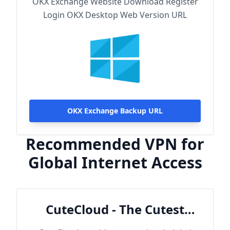
OKX Exchange Website Download Register
Login OKX Desktop Web Version URL
OKX Exchange Backup URL
Recommended VPN for
Global Internet Access
CuteCloud - The Cutest
Cloud