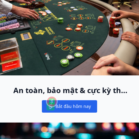
Paulius Plausinaitis thắng GGMmillion$ SHR với số tiền 31
Layne Flack
Billy Baxter
Phân tích màn trở lại đối đầu ấn tượng của Ian Drake so vớ
Ứng dụng sòng bạc trực tuyến hàng đầu năm 2025
Texas Holdem Flop có nghĩa là gì?
Chơi trên WPT Global có an toàn không?
Jim Collopy
Where is the WPT Vietnam tournament located?
John Juanda
Bạn không thể tải xuống và chơi WPT Poker Global ở các qu
Who is the CEO of WPT?
Nguồn gốc của cái tên Roulette là gì?
Omar Eliach
Giorgiy Shkhulkhiya
Làm cách nào để cài đặt WPT Global?
Espen Jorstad
Is WPT legal in the US?
What poker is played in WPT?
Johnny Chan
WPT Poker Là Gì? Khám Phá World Poker Tour Uy Tín 
Max Neugebauer
Joey Weissman
Giải vô địch thế giới WPT 2024 khai mạc tại Wynn Las Vegas:
Jesse Lonis
Poker Chips Có Được Mang Vào Việt Nam Không?
Yulian Bogdanov
Barry Greenstein
Gỗ mun Kenney
Cory Zeidman nhận tội về kế hoạch gian lận cá cược thể th
Maurice Nass
Thomas Boivin
Todd Tucker
Điều khoản tiền thưởng toàn cầu của WPT: Tiền mặt được t
Frederic Normand
Tương lai của trò chơi roulette là gì?
Hãy để Hunt Lauritsen
Bạn có thể kiếm được tiền thật tại WPT Global không?
Diego Ventura
Bernd Gleissner
Phần thưởng chào mừng mới của WPT Global: lên tới $ 35
Poker Vietnam
¿Dónde se celebrará el Campeonato Mundial WPT en 2024?
WPT Vietnam 2018: Sumit Sapra Reaches Final Table in Welc
Jordan Sleen
Jason Koon
Bạn có thể chơi bằng tiền thật trên WPT không?
Làm cách nào để cài đặt WPT Global?
Cary Katz
The World Poker Tour Unveils the WPT Prime Perpetual Trop
Đủ điều kiện tham quan Red Dragon Poker Tour Jeju 2025 q
Annette Obrestad
Phần thưởng trận đấu toàn cầu WPT là gì?
Alexandre Mantovani
Ognyan Dimov
Landmark 81 Việt Nam: Tòa tháp cao nhất TP. Hồ Chí M
TP trong WPT poker là gì?
Ai là người chơi WPT giỏi nhất?
Is poker legal in Vietnam?
Poker ở Hà Nội Có Hợp Pháp Không?
Artur Martirosian
Xem World Poker Tour ở Việt Nam: Hướng dẫn & Nền tảng x
WPT Global: Sự lựa chọn hàng đầu cho người chơi pok
Free Poker Global
Poker Tải xuống
Poker Vietnam
Free Poker Global
Poker Vietnam
Poker Vietnam
Where is WPT played?
Trò chơi roulette lần đầu tiên được chơi ở đâu và khi nào?
Chơi Poker Online tại Việt Nam: Hướng Dẫn An Toàn và Hợ
WPT東京は違法ですか？
Sami Bachhid
Ben Heath
TP trong WPT poker là gì?
bàn tay tài chính
Fedor Holz
888poker: 5 Thủ Thuật Bạn CẦN BIẾT Để Cải Thiện Kết Quả
Michael Esquivel
Is WPT still active?
WPT Vietnam Passport to the World Championship LifeOfP
Jesse Lonis
Trò chơi riêng tư Poker toàn cầu là gì - Chỉ ở Hoa Kỳ
An toàn, bảo mật & cực kỳ thú
Josh Manley
Louis Ganser
WPT Vietnam Passport Canceled: A Surprising Setback For
Đối tác toàn cầu của WPT với Câu lạc bộ bài Poker & Sòng b
Tôi có thể sử dụng VPN cho WPT toàn cầu không?
Justin Zaki
Alexandre Mantovani
Jen Harman
Ricardo Mateus
Maxim Shornikau
Simeon Spasov
Shannon Shorr
Giải vô địch thế giới WPT 2024 khai mạc tại Wynn Las Vegas:
vị
ikB
WPTDeepStacks WPT Vietnam Season 2018-2019 World Pok
Bạn có thể chơi bằng tiền thật trên WPT không?
Ognyan Dimov
Sử dụng đô la hộ chiếu toàn cầu WPT để vào các sự kiện cổ
Vincent Teutinico
Diego Ventura
Bắt đầu hôm nay
Scott Baumstein
Notifications
Chip Reese
Pamela Balzano
WPT names Vietnam Cambodia and Taiwan as first stops for
Duco ten Haven
Julien Sitbon
Vịnh Phá Lưu
Lucia Navarro
Đánh giá Tài khoản Toàn cầu WPT
Samuel Laskowitz
Nicholas Walsh
WPT Vietnam Passport to the World Championship LifeOfP
Hội thảo Mikhail
Michael Acevedo
Cody Bartlett
Dave Ulliott
Bernardo Neves
World Poker Tour- WPT Vietnam (October 2023)
WPT Global: Sự lựa chọn hàng đầu cho người chơi poker
World Poker Tour announces WPT Vietnam and WPT India Y
Ihor Yaroshevskyi
Crandell Addton
Blake Bohn
WPT Global - Câu hỏi thường gặp: Poker trực tuyến
Martin Stausholm
Vladas Tamasauskas