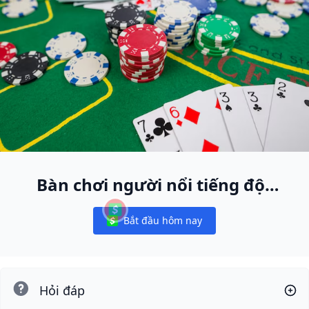
Bàn chơi người nổi tiếng độc
nhất
Poker Vietnam
Onde assistir Big One for One Drop do WPT World Ch
Bắt đầu hôm nay
Notifications
Jack Binion
João Vieira
Poker Tải xuống
Poker Tải xuống
Free Poker Global
Scotty Nguyễn
WPT Vietnam’s Main Event starts today Day 12 – Peace Po
Joseph Chacko
Darren Elias
Làm cách nào để rút tiền từ WPT?
Hỏi đáp
Dario Sammartino
Freerolls - RakeTheRake
What is the best free poker?
Công tước Annie