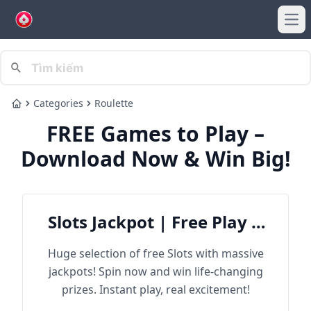
Ope
Categories
Roulette
Home
FREE Games to Play –
Download Now & Win Big!
Slots Jackpot | Free Play &
Win Big
Huge selection of free Slots with massive
jackpots! Spin now and win life-changing
prizes. Instant play, real excitement!