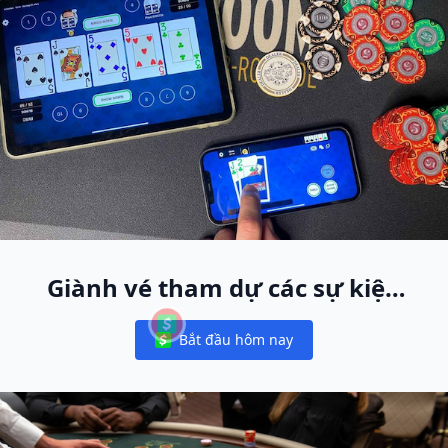
Dave Graham
WSOP USA Top 8 Câu hỏi thường gặp
WPT Prime Paris 2024: Chương Trình Giải Poker Đỉnh Cao Tạ
Andrew Lichtenberg
How much does the winner of the WPT get?
Lươn Parssinen
Tôi có thể sử dụng phần mềm theo dõi hoặc HUD không?
Liệu Ethan Rampage Yau có giành được giải thưởng trị giá 
Maria Lamproulos
Đánh giá WPT Global
Fernando Habegger
Who is the best poker player in Vietnam?
Giành vé tham dự các sự kiện
World Poker Free App trực tiếp
Free Poker Global
Sự trở lại của Shevliakov giành giải thưởng hàng triệ
Bắt đầu hôm nay
toàn cầu
Notifications
Leo Jokura
WPT Prime Series at Crown Poker Club in Vietnam Kic
Free Poker Global
Poker Tải xuống
Poker Tải xuống
Free Poker Global
Poker Tải xuống
Poker Vietnam
vũ trụ 1812
Onde assistir Big One for One Drop do WPT World Champi
Mã thưởng cho WPT Global Poker 2023 là gì?
WPT Global có mặt tại Việt Nam? Cách nhận ưu đãi và an t
Hội thảo Mikhail
Raigo Aasmaa
Giorgiy Shkhulkhiya
What is the best free poker?