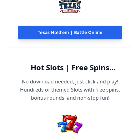
Texas Hold'em | Battle Online
Hot Slots | Free Spins
Online
No download needed, just click and play!
Hundreds of themed Slots with free spins,
bonus rounds, and non-stop fun!