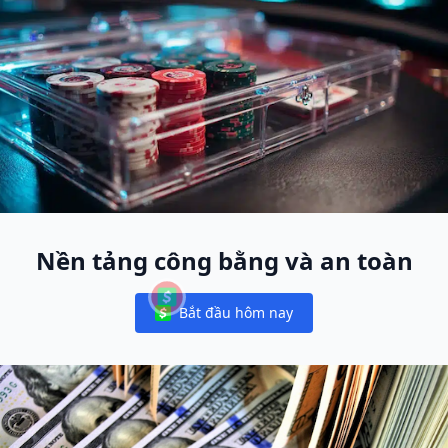
Phân tích màn trở lại đối đầu ấn tượng của Ian Drake so vớ
Breaking down WPT Vietnam Passport to the World Champion
Artur Martirosian
WPT Vẫn Tồn Tại? Sự Thật Về World Poker Tour Hiện Nay
888poker: 5 Thủ Thuật Bạn CẦN BIẾT Để Cải Thiện Kết Quả
Bernd Gleissner
Nền tảng công bằng và an toàn
Free Poker Global
Alexandre Mantovani
Bắt đầu hôm nay
Notifications
WPT Vietnam 2024 Cancelled: Poker Tourney Chaos in
Leo Marget
Poker Vietnam
Poker Tải xuống
Free Poker Global
Free Poker Global
Poker Vietnam
Poker Vietnam
Layne Flack
David Oppenheim
La Mã Hrabec
Hussein là một con người
Georgina James
Jan Wagner
Levidis Konstantinos
Calvin Anderson
Scotty Nguyen - Wikipedia
Is there live poker in Vietnam?
WPT Prime Paris 2024: Chương Trình Giải Poker Đỉnh Cao Tạ
WPT Poker Là Gì? Khám Phá World Poker Tour Uy Tín Nhất
WPTDeepStacks WPT Vietnam Season 2019-2020 World Pok
Kannappong Dhanrattra
Levidis Konstantinos
Kyna Anh
Bryce Yockey
Nicholas Walsh