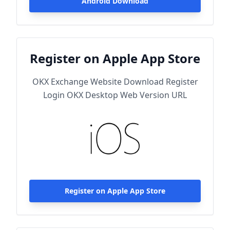
Android Download
Register on Apple App Store
OKX Exchange Website Download Register
Login OKX Desktop Web Version URL
Register on Apple App Store