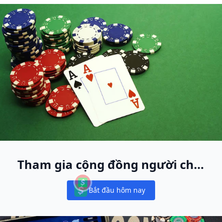
Top 5 Nhà Cái Uy Tín Nhất Việt Nam 2024
Poker Vietnam
Poker Vietnam
Free Poker Global
Anne Bùi
Where is the WPT Vietnam tournament located?
Các loại WPT khác nhau là gì?
Mikhail Ykovlev
How much does the winner of the WPT get?
¿Dónde se celebrará el Campeonato Mundial WPT en 2024?
Frankie của Next Gen Poker đã khóc sau ván bài rút tiền tà
Bitstarz không cần tiền thưởng lên tới 5 BTC và 200 vòng q
Miklos Zsuffa
Barry Greenstein
Bạn có biết trò chơi poker trực tuyến WPTGO
Manuel Ledesma
Maurice Nass
WPT Global có ứng dụng di động không?
Yiannis Liperis
Tùy chọn thanh toán tại EVERYGAME Poker: Giao dịch nha
Can you win real money on ClubWPT?
Jonathan Jaffe
What is the best free poker?
Where is the next WPT tournament?
Tommy Zhang
Kyna Anh
Gaelle Baumann
WPT Australia Returns: Thời điểm quan trọng của poker tiề
Ben Heath
Dailymotion
Prime WPT Prime Vietnam Season 2022 World Poker Tour
Top 5 Game Poker Hay Nhất Bạn Cần Chơi
Omar Eliach
Tổng giải thưởng của WPT Prime Đài Loan là bao nhiêu
Yuval Bronshtein
Derek Baker
MPT Schedule
Barbara Enright
Tôi có thể sử dụng VPN cho WPT toàn cầu không?
Eric Seidel
Shannon Shorr
Daniel Colman
Andrei Cosmin
Poker Tải xuống
Free Poker Global
Poker Tải xuống
Và Sepiol
James Galloway
Ihor Yaroshevskyi
Tham gia cộng đồng người chơi
WPT Global ¥ 110 CN ¥ triệu Chủ nhật Hyper PKO Showdo
Kannappong Dhanrattra
Yiannis Liperis
ĐIỀU KHOẢN DỊCH VỤ Toàn cầu của WPT
WPT VietNam - CROWN POKER CLUB
Tom McEvoy
cash game lớn nhất thế giới
Bạn có thể chơi bằng tiền thật trên WPT không?
Ivan Govorov
Cody Bartlett
Bắt đầu hôm nay
Notifications
thechronic99
Felipe Herezer
Nick Schulman
Daniel Negreanu
Hãy cẩn thận với Moura
Adam Hendrix