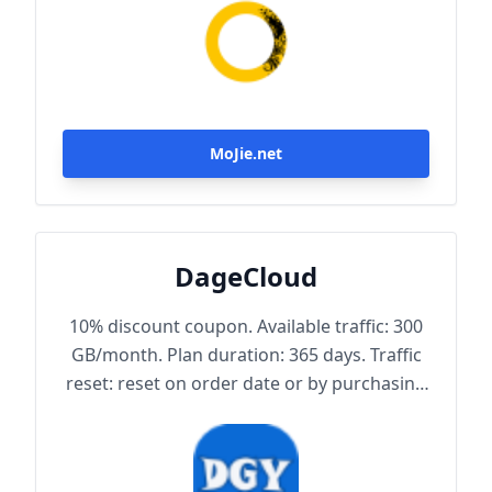
MoJie.net
DageCloud
10% discount coupon. Available traffic: 300
GB/month. Plan duration: 365 days. Traffic
reset: reset on order date or by purchasing
traffic package. Maximum achievable
bandwidth: 1000 Mbps. Node protocol:
Trojan.