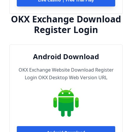
OKX Exchange Download
Register Login
Android Download
OKX Exchange Website Download Register
Login OKX Desktop Web Version URL