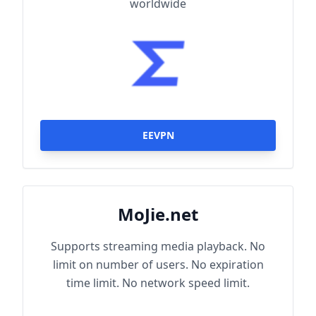
worldwide
EEVPN
MoJie.net
Supports streaming media playback. No
limit on number of users. No expiration
time limit. No network speed limit.