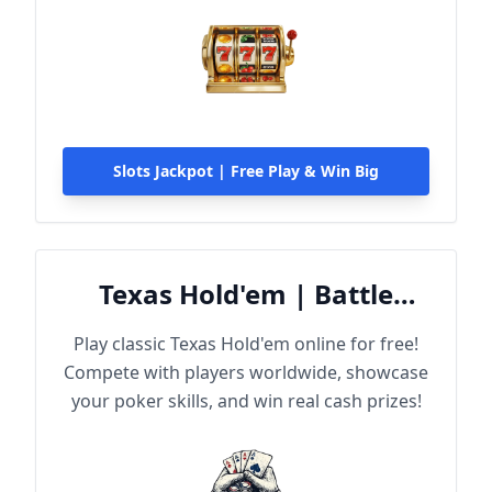
Slots Jackpot | Free Play & Win Big
Texas Hold'em | Battle
Online
Play classic Texas Hold'em online for free!
Compete with players worldwide, showcase
your poker skills, and win real cash prizes!