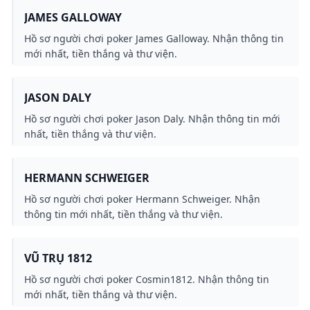
Poker Vietnam
Tương lai của trò chơi roulette là gì?
Christoph Vogelsang
Gab Yong Kim
Poker Trung Quốc có giống poker không?
Jesse Lonis
Daniel Colman
JAMES GALLOWAY
Chơi Poker trực tuyến và kiếm được tiền thật.
Kathy Liebert
- YouTube
Quy tắc mới cho Thiên đường WSOP: Thiết bị điện tử và H
Is WPT poker Real?
Sam Grafton
What is the cost of Club WPT?
Alec Torellis WSOP Sự kiện chính Ngày chạy 1C: Những các
Jesse Lonis
What poker is played in WPT?
Hồ sơ người chơi poker James Galloway. Nhận thông tin
Neymar
Dwayne Sluis
Poker Vietnam
Giorgiy Skhulkhiya
WPT Global tổ chức sự kiện ở những quốc gia và khu vực
mới nhất, tiền thắng và thư viện.
Who is the best poker player in Vietnam?
Samuel Laskowitz
Josh Reichard
La Mã Hrabec
Cách đủ điều kiện tham gia các sự kiện trực tuyến của 
Ali Imsirovic
Cách tải xuống WPTGO và bắt đầu
Cody Bartlett
Is WPT still active?
Who won the WPT in 2024?
Lee Wai Kiat
Joakim Andersson
Poker Tải xuống
Free Poker Global
JASON DALY
Max Deveson
James Galloway
Cuộc thi Discord nóng lên: Hãy tham gia hành động!
Sử dụng đô la hộ chiếu toàn cầu WPT để vào các sự kiện 
Vanessa Rousso
Martin Ra
Koray Aldemir
WPT Global ¥ 110 CN ¥ triệu Chủ nhật Hyper PKO Show
Hồ sơ người chơi poker Jason Daly. Nhận thông tin mới
Lucia Navarro
Is WPT poker free?
¿En qué canal se transmite el World Poker Tour?
bài hát của Stephen
nhất, tiền thắng và thư viện.
Rama chín
Ethan Yau
Kannappong Dhanrattra
Carl Shaw
Alex Foxen
Cách chơi WPT Global trên máy tính của bạn 2024
Joseph Chacko
Paulius Plausinaitis thắng GGMmillion$ SHR với số tiền 
HERMANN SCHWEIGER
Martin Tsvetanov giành chiến thắng trong sự kiện chính 
Hướng dẫn sự kiện WPT Paris 2024
Punnat Punsri
Giải vô địch thế giới WPT 2024 khai mạc tại Wynn Las Vega
La Mã Hrabec
Đó là Elezra
Hồ sơ người chơi poker Hermann Schweiger. Nhận
Teun Mulder
Jack Binion
Is WPT still active?
thông tin mới nhất, tiền thắng và thư viện.
Anatoly Filatov
Felipe Herezer
Koray Aldemir
Tôi có thể sử dụng phần mềm theo dõi hoặc HUD không
VŨ TRỤ 1812
Breaking down WPT Vietnam Passport to the World Champi
James Galloway
Hồ sơ người chơi poker Cosmin1812. Nhận thông tin
mới nhất, tiền thắng và thư viện.