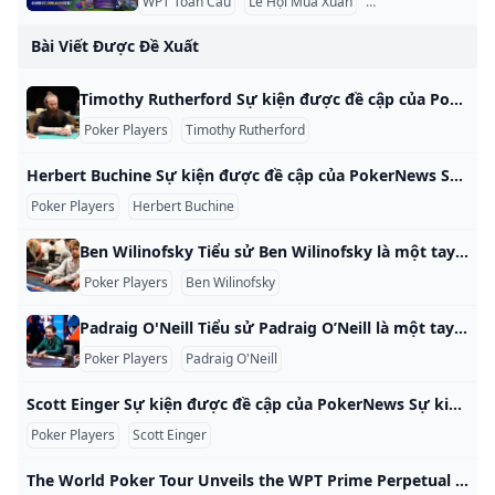
Can you play online poker in Vietnam?
Phil Hellmuth có thể bỏ Pocket Kings trên Hustler Casino
David Kay
Bạn có thể chơi WPT toàn cầu bằng VPN không?
WPT Toàn Cầu
Lễ Hội Mùa Xuân
Giải Đấu Poker
What is the best free poker?
Sokratis Linaras
Bạn có thể chơi bằng tiền thật trên WPT Global không?
XUÂN LIU
Poker Tải xuống
Poker Vietnam
Bài Viết Được Đề Xuất
Chơi Poker trực tuyến và kiếm được tiền thật.
Tom Vogelsang
Làm cách nào để tôi giành được chiến thắng tối đa Big B
James Galloway
404 Not Found.
Todd Brunson
Carlos Mortensen
Boris Kolev
Đại sứ 888poker Vivian Saliba chia sẻ những lời khuyên 
Crandell Addton
Alex Livingston
Poker Vietnam
Alec Torelli đã thành công vào ngày thứ 2 của WSOP nhưn
Timothy Rutherford Sự kiện được đề cập của PokerNews Sự kiện Địa điểm Giải thưởng Giải vô địch thế giới WPT 2023 tại Wynn Las Vegas$10.400 Giải vô địch thế giới WPT Thứ 441 19.300 USD NAPT Las Vegas 2023$1.100 Tiền thưởng bí ẩn NLH Thứ nhất 24.650 USD NAPT Las Vegas 2023$1.650 Sự kiện chính ngày 20 $10,495 Sự kiện Poker thế giới năm 2023 #53: Nhà sản xuất triệu phú 1.
Jonathan Borenstein
Johnny Rêu
Bạn có thể chơi bằng tiền thật trên WPT không?
Isaac Kempton
Jason Daly
WPT Vietnam Opener: Avneesh Munjal Leading the Event
Jonathan Jaffe
Poker Players
Timothy Rutherford
ikB
Brock Wilson
WPT東京は違法ですか？
Eliot Hudon vô địch WPT World Championship
Tôi có thể chơi GGPoker ở Mỹ không?
¿En qué canal se transmite el World Poker Tour?
Ai Thắng WPT 2025? Schuyler Thornton Lên Ngôi
Phần thưởng trận đấu toàn cầu WPT là gì?
Người kiếm tiền Chris
Bryce Yockey
Joey Weissman
Where is WPT located?
- YouTube
Dylan Weisman
Herbert Buchine Sự kiện được đề cập của PokerNews Sự kiện Địa điểm Giải thưởng Giải vô địch thế giới mở rộng Bar Poker năm 2023 ở Florida$180 Xếp chồng sâu vào Đêm Thứ Sáu Thứ nhất 3.000 USD
Hướng dẫn sự kiện WPT Paris 2024
WPT Global - Sàn Poker Trực Tuyến Hàng Đầu Việt Nam
Chính sách hoàn tiền của WPT Global
Does WPT still exist?
Poker Players
Herbert Buchine
Maurice Nass
World Poker Tour announces WPT Vietnam and WPT India
Roulette đóng vai trò gì trong văn hóa đại chúng chẳng
Yulian Bogdanov
Bạn có thể kiếm được tiền thật tại WPT Global không?
Irene Albarran
Miklos Zsuffa
Ben Wilinofsky Tiểu sử Ben Wilinofsky là một tay chơi poker người Canada và là người một lần giành được vòng tay WSOP. Anh ấy đã hạ gục #31: $5.000 Pot-Limit Omaha High Roller tại WSOP Online 2023 với giá $243.934. Bước đột phá lớn của Wilinofsky trong làng poker đến vào năm 2011 khi anh thắng Sự kiện chính EPT Berlin với số tiền 1.174.143 USD. Sự kiện được đề cập của PokerNews Sự kiện Địa điểm Giải thưởng 2023 WSOP ParadiseEvent #8: PLO tiền thưởng bí ẩn (Trực tuyến) Thứ nhất 139.
Viktor Blom
Sam Grafton
Bạn có thể chơi WPT toàn cầu trên điện thoại không?
Poker Players
Ben Wilinofsky
David Kay
Anne Bùi
Michael Vương
Poker Vietnam
Crown Poker Club Hanoi World Poker Tour
Padraig O'Neill Tiểu sử Padraig O’Neill là một tay chơi bài poker người Ireland với tổng số tiền thắng cược suốt đời là hơn 1,5 triệu USD. Chiến thắng lớn nhất của O’Neill đến vào tháng 12 năm 2023 khi anh vô địch Sự kiện chính EPT Praha năm 2023 với số tiền 1.030.000. Anh là người Ireland thứ hai giành chiến thắng EPT sau chiến thắng của Steve O’Dwyer người Mỹ cấy ghép trong trận chung kết EPT Grand Final 2013 ở Monte Carlo.
Poker Tải xuống
Santhosh Suvarna
Kim bấm Jaime
Xem World Poker Tour ở Việt Nam: Hướng dẫn & Nền tảng
Poker Players
Padraig O'Neill
Steve Enriquez
Poker Vietnam
Johnny Chan
Scott Einger Sự kiện được đề cập của PokerNews Sự kiện Địa điểm Giải thưởng Giải vô địch thế giới mở rộng Bar Poker năm 2023 tại Florida$250 Chuyến bay nhiều chuyến đặc biệt của Florida Thứ nhất $19,831
Josh Arieh
Where is WPT located?
Kenny Hallaert
- YouTube
Boris Kolev
Tàu đổ bộ đặc biệt Lijo
Poker Players
Scott Einger
WPT Global: Năm mẹo chiến lược hàng đầu để tận dụng tố
Ionut Voinea
Một số vụ bê bối và tranh cãi nổi tiếng về roulette trong s
Free Poker Global
The World Poker Tour Unveils the WPT Prime Perpetual Trophy - Cardplayer Lifestyle The WPT Prime Perpetual trophy will be awarded by the World Poker Tour to winners of the main events on its Prime tour stops, starting from WPT Prime Vietnam. ByChristina BradfieldMay 25, 2023 The World Poker Tour has set a new benchmark with its WPT Prime Series of tournaments. The WPT Prime Championship held this past December at the Wynn, Las Vegas had a staggering 5,430 entrants and saw Stephen Song of Greenwich, CT taking home the grand prize of $712,650.
WPT Vietnam Schedule Ends – Peace Poker News
Michael Vương
Quirin Heinz