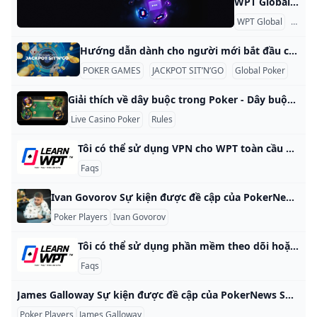
Oliver Weis
Felix Schneider
cơm chiên
WPT Global - Câu hỏi thường gặp: Poker trực tuyến WPT Global - Câu hỏi thường gặp: Poker trực tuyến Tài khoản của tôi Làm thế nào để bắt đầu chơi? Để chơi tại WPT Global, vui lòng tải xuống và cài đặt ứng dụng trên thiết bị của bạn. Sau khi hoàn thành bước này, bạn có thể đăng ký một Tài khoản Người chơi, chấp nhận các Điều khoản và Điều kiện cũng như Chính sách Bảo mật của chúng tôi và nạp tiền để bắt đầu chơi.
Mã thưởng WPT Global tốt nhất là gì?
Cory Zeidman nhận tội về kế hoạch gian lận cá cược thể 
Breaking down WPT Vietnam Passport to the World Champi
WPT Global
Câu H
Thomas Amarillo Slim Preston
Adda52.com
Hướng dẫn sự kiện WPT Paris 2024
Free Poker Global
Vivian Saliba
Hướng dẫn dành cho người mới bắt đầu chơi Poker toàn cầu: Tìm hiểu luật chơi Jackpot Sit'n'Go Bạn đang tìm kiếm một cơn sốt adrenaline không giống ai? Không cần tìm đâu xa ngoài Giải đấu Jackpot Sit’n’Go của chúng tôi! Nó diễn ra nhanh chóng, khốc liệt và giải thưởng rất lớn! Chỉ với GC 1.000 hoặc SC 0,5, bạn có thể chơi tới 200 lần chỉ trong vài phút! Chơi tối đa bốn Giải đấu Jackpot Sit’n’Go ly kỳ cùng một lúc, nếu bạn có thể xử lý được hành động này!
Poker Tải xuống
Artur Martirosian
WPT Vietnam Passport to the World Championship Tour
Scott Baumstein
POKER GAMES
JACKPOT SIT’N’GO
Global Poker
World Poker Tour- WPT Vietnam (October 2023)
Poker Tải xuống
Hyunsup Kim
Giải thích về dây buộc trong Poker - Dây buộc trong Poker là gì? Chơi bài poker nghe có vẻ phức tạp nhưng đó là một khái niệm đơn giản. Tuy nhiên, việc phân tích xem bạn có nên dang chân hay không và cách chơi với tư thế dang chân là những câu chuyện hoàn toàn khác nhau. Vì vậy, trong bài viết này, chúng tôi sẽ giải thích mọi thứ bạn cần biết về dây buộc, bao gồm dây buộc là gì và cách chơi với nó.
Tamas Adamszki
Prime WPT Prime Vietnam Season 2023 World Poker Tou
World Poker Tour - WPT Prime Vietnam Championship (M
Và Sepiol
Shyngis Satubayev
Đếm bài trong Poker - Cách thức hoạt động và có hợp p
Live Casino Poker
Rules
Casino Poker for Beginners
WPT Global: Chiến lược Gutshot Draw để tránh rắc rối và
Eric Baldwin
Santhosh Suvarna
Poker Tải xuống
Tôi có thể sử dụng VPN cho WPT toàn cầu không? Tôi có thể sử dụng VPN cho WPT toàn cầu không? Wptglobal là một trong những trang web poker trực tuyến lớn nhất thế giới, nhưng nó cũng là một trong những trang web hạn chế nhất về hạn chế địa chỉ IP. Theo nguyên tắc chung, VPN truyền thống không thể được sử dụng để truy cập nền tảng vì chúng có thể cảnh báo hoặc chặn tài khoản của bạn.
Cary Katz
Timothy Chung: Từ tiệc sinh nhật đến nhà vô địch WPT P
Jesse Lonis
Is WPT legal in the US?
Faqs
Alexander Tkatschew
Bạn có thể chơi WPT toàn cầu trên điện thoại không?
Christoph Vogelsang
Liệu Ethan Rampage Yau có giành được giải thưởng trị gi
Một số vụ bê bối và tranh cãi nổi tiếng về roulette trong s
Leo Jokura
Henry Orenstein
Poker Vietnam
Maria Lamproulos
Ivan Govorov Sự kiện được đề cập của PokerNews Sự kiện Địa điểm Giải thưởng Series 2023 Merit Poker Gangster$2.200 Khởi động Thứ nhất 167.500 USD 2019 PokerStars EPT Sochi191.800 EPT Sự kiện chính ngày 35 595.000 RUB
Maxim Shornikau
Who won the WPT in 2024?
Is WPT still active?
BI AO đinh
WPT Global có tính phí gửi hoặc rút tiền không?
Poker Players
Ivan Govorov
World Poker Tour looks to expand into Vietnam - Vietnam
Has a girl ever won WPT?
Mẹo mới toàn cầu của WPT: Xem trước cá cược tuần 6 c
Is WPT poker Real?
WPT Global - Câu hỏi thường gặp: Poker trực tuyến
Is there live poker in Vietnam?
Free Poker Global
Benjamin Spragg
Kristen Foxen
Tôi có thể sử dụng phần mềm theo dõi hoặc HUD không? Tôi có thể sử dụng phần mềm theo dõi hoặc HUD không? Không, việc sử dụng phần mềm của bên thứ ba bị cấm.
Tương lai của trò chơi roulette là gì?
Jack Keller III
World Poker Tour 2025: Địa điểm & Lịch Thi Đấu Cập Nhậ
Darren Elias
Faqs
nấm Vatziakouski
WPT Global: Sự lựa chọn hàng đầu cho người chơi poker
WPT Vietnam Passport to World Championship - WPT Spe
Poker Vietnam
Giorgiy Shkhulkhiya
Phil Ivey
Cách chơi WPT Global trên máy tính của bạn 2024
James Galloway Sự kiện được đề cập của PokerNews Sự kiện Địa điểm Giải thưởng Sự kiện Poker thế giới năm 2023 #31: $600 Hỗn hợp Hold’em không giới hạn/Pot-Limit Omaha Deepstack Thứ 386 $961 2022 MSPT Venetian$1.100 Sự kiện chính 198 $1.500.000 GTD Thứ 135 $3,014 2022 The Lodge Championship SeriesSự kiện số 8: $1.600 Tiền thưởng bí ẩn Thứ 56 $1,993 Sự kiện Poker thế giới năm 2021 #4: $500 The Reunion No-Limit Hold’em Thứ 1233 1.
Raigo Aasmaa
¿Dónde se celebrará el Campeonato Mundial WPT en 202
alexandr shilko
Christoph Vogelsang
Poker Players
James Galloway