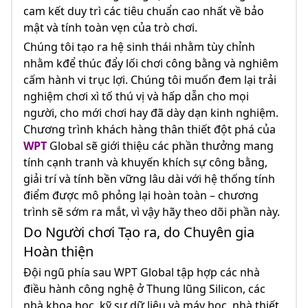
cam kết duy trì các tiêu chuẩn cao nhất về bảo
mật và tính toàn vẹn của trò chơi.
Chúng tôi tạo ra hệ sinh thái nhằm tùy chỉnh
nhằm kđể thúc đẩy lối chơi công bằng và nghiêm
cấm hành vi trục lợi. Chúng tôi muốn đem lại trải
nghiệm chơi xì tố thú vị và hấp dẫn cho mọi
người, cho mới chơi hay đã dày dạn kinh nghiệm.
Chương trình khách hàng thân thiết đột phá của
WPT
Global sẽ giới thiệu các phần thưởng mang
tính cạnh tranh và khuyến khích sự công bằng,
giải trí và tính bền vững lâu dài với hệ thống tính
điểm được mô phỏng lại hoàn toàn – chương
trình sẽ sớm ra mắt, vì vậy hãy theo dõi phần này.
Do Người chơi Tạo ra, do Chuyên gia
Hoàn thiện
Đội ngũ phía sau WPT Global tập hợp các nhà
điều hành công nghệ ở Thung lũng Silicon, các
nhà khoa học, kỹ sư dữ liệu và máy học, nhà thiết