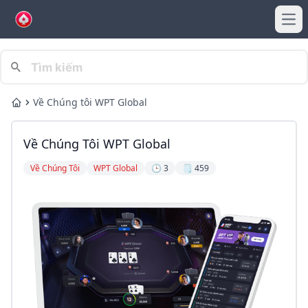
Ope
Về Chúng tôi WPT Global
Home
Poker Tải xuống
Free Poker Global
Về Chúng Tôi WPT Global
Ian Auvil
Gab Yong Kim
Thẻ thành viên kim cương WPT là bao nhiêu?
Cách bắt đầu chơi bài xì phé trực tuyến vào năm 2025: Hư
Về Chúng Tôi
WPT Global
🕒 3
🗒️ 459
Is WPT still active?
Sử dụng mã tiền thưởng WPT777 để yêu cầu ưu đãi đặc biệt
Sòng bạc trực tuyến đáng tin cậy nhất: WPT Global
Đó là Elezra
WPT Global: Bốn mẹo hàng đầu để tận dụng giá trị của các 
Sử dụng đô la hộ chiếu toàn cầu WPT để vào các sự kiện cổ
Sami Bachhid
Chino Rheem
T.J. may mắn hơn
Daniel Dvoress
shaun deeb
David Oppenheim
ikB
nấm Vatziakouski
William McCracken
Jan Wagner