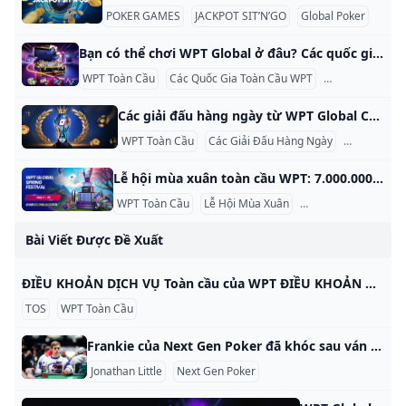
888poker: Bạn có bỏ một bộ quân Át ở vị trí này tại Sự 
Poker Chips Có Được Mang Vào Việt Nam Không?
Nicholas Walsh
ronaldo
Làm chủ nhiều bàn khi chơi Poker trực tuyến với chuyên
POKER GAMES
JACKPOT SIT’N’GO
Global Poker
Vincent Teutinico
Cary Katz
WPT Vietnam Passport to World Championship Tournam
How much does it cost to play in the WPT?
Stu Ungar
Việt Nam Có Phòng Poker Không? Sự Thật Về Poker Hợp
Clonie Gowen
Brian Altman
Is WPT poker Real?
Bạn có thể chơi WPT Global ở đâu? Các quốc gia được hỗ trợ & nổi bật nền tảng Tham gia cùng người chơi từ hơn 60 quốc gia trên thế giới, WPT Global đã xây dựng một trong những cái tên có uy tín nhất trong trò chơi trực tuyến. Điều này bao gồm: **Bắc Mỹ:**Canada, Hoa Kỳ **Châu Âu:**Vương quốc Anh, Đức, Pháp, Ý, Tây Ban Nha, Hà Lan, Bỉ, Thụy Sĩ, Áo, Ireland, Bồ Đào Nha, Thụy Điển, Na Uy, Đan Mạch, Phần Lan, Ba Lan, Cộng hòa Séc, Hungary, Romania, Bulgaria, Hy Lạp, Cyprus, Thổ Nhĩ Kỳ **Châu Á:**Nhật Bản, Hàn Quốc, Singapore, Hồng Kông, Đài Loan, Ấn Độ, Malaysia, Indonesia, Philippines, Thái Lan, Việt Nam **Châu Đại Dương:**Úc, New Zealand **Mỹ Latinh:**Brazil, Mexico, Argentina, Chile, Colombia, Costa Rica, Panama **Châu Phi & Trung Đông:**Nam Phi, Nigeria, Ai Cập, Các Tiểu vương quốc Ả Rập Thống nhất, Ả Rập Saudi, Israel WPT Global là tất cả về các tùy chọn chơi game ở cốt lõi của nó.
Annette Obrestad
Can you play online poker in Vietnam?
Where is the WPT Vietnam tournament located?
Phil Ivey tổ chức trò chơi gặp gỡ lễ hội tại Wynn Las Veg
WPT Toàn Cầu
Các Quốc Gia Toàn Cầu WPT
Poker Trực Tuy
Is poker legal in Vietnam?
Mike Matusow
Clonie Gowen
Breaking down WPT Vietnam Passport to the World Champi
Poker Vietnam
Poker Tải xuống
Michael Esquivel
Các giải đấu hàng ngày từ WPT Global Các giải đấu hàng ngày từ WPT Global đã trở thành một vật cố định cho người chơi đang tìm kiếm sự cạnh tranh chất lượng, ổn định trong lĩnh vực trực tuyến. Các trò chơi rủi ro cộng với tập trung vào các sự kiện gần hơn đáng kể đến hàng ngày, cho phép người chơi thường xuyên kiểm tra kỹ năng cửa hàng của họ để lấy tiền mặt và giải thưởng.
Free Poker Global
WPT Global: Sự lựa chọn hàng đầu cho người chơi poker
Người kiếm tiền Chris
Bruno Volkmann
WPT Vietnam Passport to World Championship - WPT Spe
WPT Toàn Cầu
Các Giải Đấu Hàng Ngày
Poker Trực
2025 Vụ nổ WSOP! Các định dạng mới + Giải thưởng lớn n
Layne Flack
Poker Tải xuống
WPT東京は違法ですか？
Lễ hội mùa xuân toàn cầu WPT: 7.000.000 đô la giải thưởng được đảm bảo Lễ hội mùa xuân toàn cầu WPT hứa hẹn sẽ là một trong những sự kiện poker trực tuyến tuyệt vời nhất trong năm và cung cấp cho bạn cơ hội chiến đấu với cảm giác khi bạn chiến đấu để giành được một phần của một giải thưởng được đảm bảo đáng kinh ngạc trị giá 7 triệu đô la! Lễ hội diễn ra từ ngày 5 tháng 5 đến ngày 26 tháng 5, với các giải đấu cho người chơi thuộc mọi cấp độ kỹ năng.
What is the cost of Club WPT?
Chơi Poker Ở Việt Nam: Hợp Pháp Hay Bị Cấm?Sự Thật 2
Xem World Poker Tour ở Việt Nam: Hướng dẫn & Nền tảng
Lịch trình giải đấu toàn cầu WPT 2025
Manuel Ledesma
888poker: Bạn Có Thể Khiến Anh Hùng Này Gấp Gần Bo
Tiền thưởng chào mừng sòng bạc trực tuyến không có ti
Bruno Volkmann
WPT Toàn Cầu
Lễ Hội Mùa Xuân
Giải Đấu Poker
How much is Xuan Liu worth?
Bạn có biết trò chơi poker trực tuyến WPTGO
Roulette đóng vai trò gì trong văn hóa đại chúng chẳng
Trò chơi roulette lần đầu tiên được chơi ở đâu và khi nào
Poker Vietnam
Poker Vietnam
Bài Viết Được Đề Xuất
Tính năng Wild ngẫu nhiên của Big Bass Bonanza trong cá
Berry Johnston
Kim bấm Jaime
Tobias Peters
Ian Matakis
Anton Bardziyan
Các quy tắc và lựa chọn cá cược ban đầu cho roulette là g
Hướng dẫn dành cho người mới bắt đầu chơi Poker toàn cầ
Can you play online poker in Vietnam?
Xem World Poker Tour ở Việt Nam: Hướng dẫn & Nền tảng
World Poker Tour – WPT Prime Vietnam Hanoi 01 - 14 OC
Poker Tải xuống
Ole Schemion
ĐIỀU KHOẢN DỊCH VỤ Toàn cầu của WPT ĐIỀU KHOẢN DỊCH VỤ VUI LÒNG ĐỌC KỸ CÁC ĐIỀU KHOẢN DỊCH VỤ VÀ CHÍNH SÁCH QUYỀN RIÊNG TƯ LIÊN QUAN TẠI TRƯỚC KHI SỬ DỤNG “TRANG WEB” HOẶC BẤT KỲ “DIỄN ĐÀN NÀO” (NHƯ CÁC ĐIỀU KHOẢN ĐÓ ĐƯỢC ĐỊNH NGHĨA). TIẾP THEO). BẰNG CÁCH SỬ DỤNG TRANG WEB, BẠN ĐỒNG Ý VỚI CÁC ĐIỀU KHOẢN SỬ DỤNG NÀY, BAO GỒM KHÔNG GIỚI HẠN, THỎA THUẬN TRỌNG TÀI VÀ ĐIỀU KHOẢN TỪ CHỐI TUYỆT VỜI TẬP THỂ ĐƯỢC MÔ TẢ DƯỚI ĐÂY.
David Kay
Tommy Zhang
¿Dónde se celebrará el Campeonato Mundial WPT en 202
Jason Koon
WPT Global Million Hyper PKO Showdown: Chi tiết & Hướ
The inaugural WPT Prime draws huge fields in Vietnam
Là poker trực tuyến được gian lận?
TOS
WPT Toàn Cầu
Jason Koon
Mikhail Shalamov
Nguồn gốc của cái tên Roulette là gì?
Chính sách hoàn tiền của WPT Global
WPT Global có ứng dụng di động không?
- YouTube
Giải vô địch WPT khơi dậy tinh thần của huyền thoại Pok
Allan Mello
Is WPT legal in the US?
Kristen Foxen
Felipe Herezer
Where is WPT 2024?
WPT Global ¥ 110 CN ¥ triệu Chủ nhật Hyper PKO Show
Sòng bạc trực tuyến đáng tin cậy nhất: WPT Global
Frankie của Next Gen Poker đã khóc sau ván bài rút tiền tàn bạo này Poker đôi khi có thể là một trò chơi tàn bạo và không ai biết điều này rõ hơn Frank “Frankie” Cucchiara từ Next Gen Poker. Frankie từ Next Gen Poker gần đây đã cùng tôi thảo luận về ván bài mà anh ấy đã chơi trong trò chơi rút tiền mặt gặp mặt mà họ tổ chức tại Texas Card House ở Austin, Texas. Kết cục là Frankie phải rời khỏi trò chơi gặp mặt của riêng mình và ngồi một mình ở Home Depot, nơi anh ấy đã khóc một vài (hoặc nhiều) nước mắt.
Sử dụng mã tiền thưởng WPT777 để yêu cầu ưu đãi đặc bi
Michael Vương
Adam Friedman
Tiêu đề EPT củng cố danh tiếng của Stephen Song như 
Jonathan Little
Next Gen Poker
Johnny Chan
Đánh giá Tài khoản Toàn cầu WPT
Bạn có thể chơi bằng tiền thật trên WPT không?
Is WPT poker free?