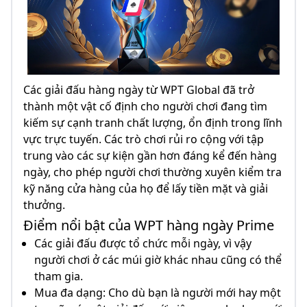
Free Poker Global
Poker Tải xuống
Và Sepiol
Jonathan Jaffe
Vietnam.vn - Nền tảng quảng bá hình ảnh Việt Nam
Các giải đấu poker trực tuyến hàng đầu để xem và chơi và
Andrew Ostapchenko
Hãy cẩn thận với Moura
Hướng dẫn rút tiền toàn cầu của WPT: Tiền mặt được thực 
Daiva Byrne
Sokratis Linaras
Where is WPT 2024?
Các giải đấu hàng ngày từ WPT Global đã trở
Điều khoản tiền thưởng toàn cầu của WPT: Tiền mặt được t
Ben Wilinofsky
thành một vật cố định cho người chơi đang tìm
Can you win real money on ClubWPT?
Phil Hellmuth có thể bỏ Pocket Kings trên Hustler Casino L
kiếm sự cạnh tranh chất lượng, ổn định trong lĩnh
Poker toàn cầu có phải là tiền thật không?
Giải Vô Địch Poker Thế Giới Ở Đâu?
vực trực tuyến. Các trò chơi rủi ro cộng với tập
Isaac Kempton
Cuộc sống Boeree
trung vào các sự kiện gần hơn đáng kể đến hàng
Akkari khác
Rama chín
ngày, cho phép người chơi thường xuyên kiểm tra
kỹ năng cửa hàng của họ để lấy tiền mặt và giải
thưởng.
Điểm nổi bật của WPT hàng ngày Prime
Các giải đấu được tổ chức mỗi ngày, vì vậy
người chơi ở các múi giờ khác nhau cũng có thể
tham gia.
Mua đa dạng: Cho dù bạn là người mới hay một