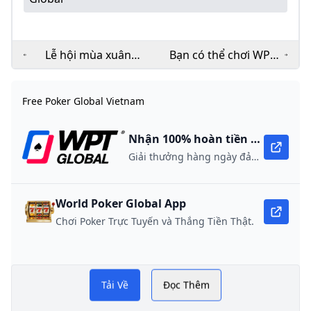
WPT Vietnam Opener: Avneesh Munjal Leading the Eve
Victoria Coren Mitchell
Free Poker Global
Isaac Kempton
Is WPT still active?
Andrei Cosmin
Tải xuống và cài đặt Ứng dụng WPT Global
Lễ hội mùa xuân
Bạn có thể chơi WPT
Tobias Schwecht
Vincent Teutinico
toàn cầu WPT:
Global ở đâu? Các
Prime WPT Prime Vietnam Season 2023 World Poker T
Eliot Hudon vô địch WPT World Championship
7.000.000 đô la giải
quốc gia được hỗ trợ
Poker Tải xuống
Free Poker Global Vietnam
Who is the best poker player in Vietnam?
WPT Vẫn Tồn Tại? Sự Thật Về World Poker Tour Hiện N
thưởng được đảm
& nổi bật nền tảng
Hyunsup Kim
Free Poker Global
Farid Jattin
bảo
Bernardo Neves
Kristen Foxen
Muhammad Muqrin
Can you play poker in Vietnam?
Nhận 100% hoàn tiền khi nạp lần đầu
Special Events Tours World Poker Tour
¿En qué canal se transmite el World Poker Tour?
Mori Escandani
Giải thưởng hàng ngày đảm bảo 10,000 USD
Maria Hồ
Andras Nemeth
Niklas Astedt
WPT Global: Sự lựa chọn hàng đầu cho người chơi pok
Breaking down WPT Vietnam Passport to the World Cham
Brock Wilson
World Poker Global App
Alex Keating
Poker Vietnam
Ben Heath
Bài hát Daewoong
Đặng Đặng
Isaac Kempton
Chơi Poker Trực Tuyến và Thắng Tiền Thật.
Seth Davies
WPT Global - Sàn Poker Trực Tuyến Hàng Đầu Việt Na
Who won the WPT in 2024?
Jan Wagner
Scott Baumstein
Sòng bạc tiền thưởng hàng đầu không có tiền gửi vào nă
Free Poker Global Vietnam
2024 WPT Prime Vietnam (CANCELED) Schedule - Poke
Annette Obrestad
Free Poker Global
Free Poker Global
Những hình thức thanh toán nào được chấp nhận trên
Cách đủ điều kiện tham gia các sự kiện trực tuyến củ
¿Dónde se celebrará el Campeonato Mundial WPT en 202
Bạn có thể chơi bằng tiền thật trên WPT không?
Tải Về
Đọc Thêm
PLAY NOW
Santiago Plante
Đủ điều kiện tham quan Red Dragon Poker Tour Jeju 2025
Todd Tucker