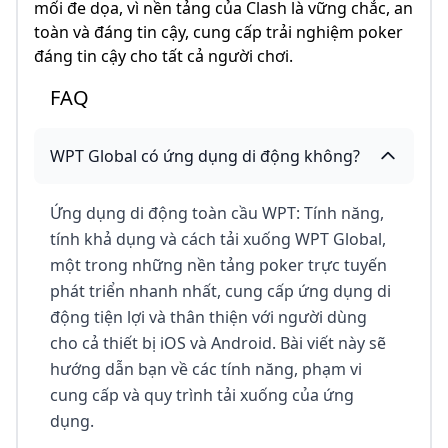
mối đe dọa, vì nền tảng của Clash là vững chắc, an
toàn và đáng tin cậy, cung cấp trải nghiệm poker
đáng tin cậy cho tất cả người chơi.
Poker Vietnam
Poker Vietnam
FAQ
Who is the Vietnamese female poker player?
Danny Đường
Max Deveson
Có tiền chơi trên WPT Global không?
WPT Global: Cân bằng phạm vi cho người chơi mới
Giorgiy Shkhulkhiya
WPT Global có ứng dụng di động không?
Dave Ulliott
Bạn có thể chơi bằng tiền thật trên WPT Global không?
Phần thưởng chào mừng mới của WPT Global: lên tới 
Do you win real money on ClubWPT?
Ứng dụng di động toàn cầu WPT: Tính năng,
Dante đi
Where is WPT played?
tính khả dụng và cách tải xuống WPT Global,
Benjamin Spragg
Người kiếm tiền Chris
một trong những nền tảng poker trực tuyến
Is WPT poker Real?
thechronic99
phát triển nhanh nhất, cung cấp ứng dụng di
Andrew Ostapchenko
Kara Scott
động tiện lợi và thân thiện với người dùng
Quy tắc mới cho Thiên đường WSOP: Thiết bị điện tử và
Ihor Yaroshevskyi
cho cả thiết bị iOS và Android. Bài viết này sẽ
Poker Vietnam
Poker Tải xuống
hướng dẫn bạn về các tính năng, phạm vi
Patrik Antonius
Tôi có thể sử dụng VPN cho WPT toàn cầu không?
cung cấp và quy trình tải xuống của ứng
Yury Dzivielevsky
Nick Petrangelo
James Galloway
Benjamin Spragg
dụng.
Derek Baker
Can you play WSOP for free?