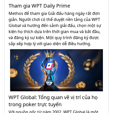
Tham gia WPT Daily Prime
Methos để tham gia Giải đấu hàng ngày rất đơn
giản. Người chơi có thể duyệt nền tảng của WPT
Global và hướng đến sảnh giải đấu, chọn một sự
kiện họ thích dựa trên thời gian mua và bắt đầu,
và đăng ký sự kiện. Một quy trình đăng ký được
sắp xếp hợp lý với giao diện dễ điều hướng.
WPT Global: Tổng quan về vị trí của họ
trong poker trực tuyến
Với nguồn gốc từ năm 2002, WPT Global là một