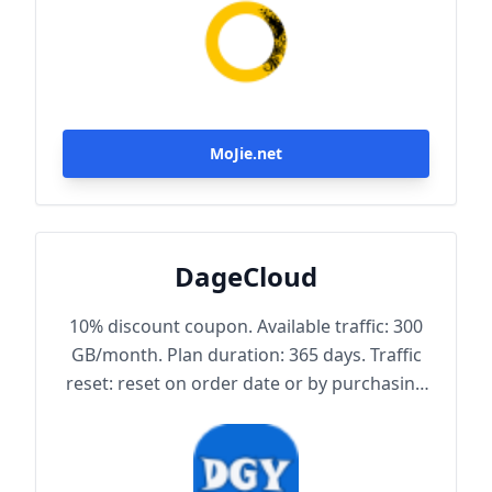
MoJie.net
DageCloud
10% discount coupon. Available traffic: 300
GB/month. Plan duration: 365 days. Traffic
reset: reset on order date or by purchasing
traffic package. Maximum achievable
bandwidth: 1000 Mbps. Node protocol:
Trojan.