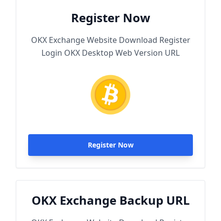
Register Now
OKX Exchange Website Download Register
Login OKX Desktop Web Version URL
Register Now
OKX Exchange Backup URL