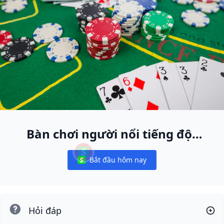
Bàn chơi người nổi tiếng độc
nhất
Poker Tải xuống
Alejandro Lococo
Bắt đầu hôm nay
Notifications
Dmitry Yurasov
Mã thưởng WPT Global tốt nhất là gì?
Poker Tải xuống
Poker Tải xuống
Free Poker Global
Ian Bradley
Đặng Đặng
WPT Vietnam Opener: Avneesh Munjal Leading the Event
bàn tay tài chính
Victoria Coren Mitchell
Hỏi đáp
Là poker trực tuyến được gian lận?
Tải xuống và cài đặt Ứng dụng WPT Global
WPT Global ¥ 110 CN ¥ triệu Chủ nhật Hyper PKO Showdo
Và Sepiol