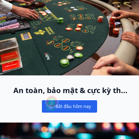
Daniel Rezaei
WPT Vietnam Passport to the World Championship LifeOfP
Henrik Hecklen
Đánh giá về Everygame Poker: Hướng dẫn chơi Poker trực 
Chủ tịch Hà Nội yêu cầu dừng ngay giải poker WPT Vietnam 2
888poker: Bạn Có Thể Khiến Anh Hùng Này Gấp Gần Bong
Bạn có thể chơi bằng tiền thật trên WPT không?
Sách hướng dẫn giải đấu WPT Playground 2024
Giải vô địch WPT khơi dậy tinh thần của huyền thoại Poker
Tommy Zhang
Tải xuống và cài đặt Ứng dụng WPT Global
Boris Kolev
Where is WPT 2024?
Fedor Holz
Mateusz Moolhuizen
Yuval Bronshtein
Ole Schemion
Martin Ra
Alex Foxen
Những lời khuyên phổ biến về Poker - Cách đọc người tron
Frank Lagodich
Jack Dean
ĐIỀU KHOẢN DỊCH VỤ Toàn cầu của WPT
Kristen Foxen
Ai đã phát minh ra trò chơi roulette?
WPT Vietnam Passport to the World Championship Tourna
Lịch thi WPT Châu Á Thái Bình Dương 2024-2025
Cách bắt đầu chơi bài xì phé trực tuyến vào năm 2025
WPT names Vietnam Cambodia and Taiwan as first stops for
Todd Tucker
Lukas Pazma
Jason Koon
Sự ra đời của sòng bạc trực tuyến đã tác động đến trò chơi
Lucille Cailly
Eliot Hudon vô địch WPT World Championship
Chỉ cần Shahad
Jack Treetop Straus
Chiến lược toàn cầu của WPT Mười cải tiến nhanh chóng mà 
Jeff Gross
Nick Schulman
Is WPT legal in the US?
Free Poker Global
Anne Bùi
Thomas Santerne
Felipe Ramos
Tobias Schwecht
WPT GLOBAL 10 20 40 Phong Độ Đang Lên Nên Mình Thử L
Phiên bản SHA cột AR
Kitty Kuo
Is WPT online poker legit?
Joris Ruijs
Is WPT legal in the US?
Tamas Adamszki
Patrick Leonard
888poker: Bạn có bỏ một bộ quân Át ở vị trí này tại Sự ki
Diego Ventura
Liệu Ethan Rampage Yau có giành được giải thưởng trị giá 
Is WPT poker Real?
Landmark 81 Việt Nam: Tòa tháp cao nhất TP. Hồ Chí Minh
Linda Johnson
Poker Trung Quốc có giống poker không?
World Poker Tour- WPT Vietnam (October 2023)
Alec Torelli đã thành công vào ngày thứ 2 của WSOP nh
Free Poker Global
Poker Tải xuống
Poker Vietnam
Poker Tải xuống
Poker Tải xuống
Poker Vietnam
Leo Margets
Fernando Habegger
Dailymotion
Hãy để Hunt Lauritsen
Duco ten Haven
Dainius Antanaitis
The World Poker Tour Unveils the WPT Prime Perpetual Trop
Maria Hồ
Samuel Laskowitz
Lịch trình giải đấu toàn cầu WPT 2025
WPT Vẫn Tồn Tại? Sự Thật Về World Poker Tour Hiện Nay
Raigo Aasmaa
Ankit Ahuja
Brian Rast
John Riordan
An toàn, bảo mật & cực kỳ thú
BLOG: WPT Vietnam is a Cultural Wonderland – World Poke
WPT Australia Returns: Thời điểm quan trọng của poker tiề
Ian Bradley
Koray Aldemir
bàn tay tài chính
Where is the next WPT tournament?
Andrew Ostapchenko
New Coronavirus Strikes Down WPT Events in Asia
Pablo Silva
TP trong WPT poker là gì?
How much is Xuan Liu worth?
Jack Keller III
Frankie của Next Gen Poker đã khóc sau ván bài rút tiền tà
vị
Nick Eastwood
Lucille Cailly
Sách hướng dẫn giải đấu WPT Playground 2024
Lee Wai Kiat
Làm thế nào để bạn trở thành người chơi WPT?
World Poker Tour Prime - WPT Prime Vietnam: Hendon Mo
Josh Arieh
Bắt đầu hôm nay
Làm cách nào để tôi giành được chiến thắng tối đa Bi
Notifications
Miklos Zsuffa
Chiến lược 888poker: Giấc ngủ chất lượng nâng cao hiệu su
Yury Dzivielevsky
Kannappong Thanratra
James Galloway
Làm thế nào để chơi okey trực tuyến?
Lươn Parssinen
Vladas Tamasauskas
Jesse Lonis
Phil Hellmuth có thể bỏ Pocket Kings trên Hustler Casino L
WPT Vietnam 2024 Cancelled: Poker Tourney Chaos in Hano
Lươn Parssinen
Hướng dẫn sự kiện WPT Paris 2024
Sam Grafton
Tôi có thể chơi GGPoker ở Mỹ không?
¿En qué canal se transmite el World Poker Tour?
Is WPT still active?
Who is the Vietnamese female poker player?
Where is WPT located?
Viktor Blom
Vịnh Phá Lưu
Is WPT legal in the US?
Benny Glaser
Justin Saliba
shaun deeb