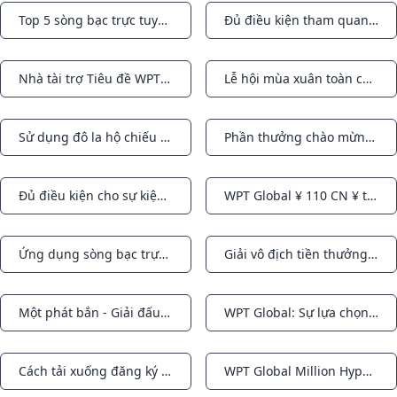
Top 5 sòng bạc trực tuyến năm 2025: chơi ở đâu và giành chiến thắng lớn
Đủ điều kiện tham quan Red Dragon Poker Tour Jeju 2025 qua các vệ tinh toàn cầu WPT
Notifications
Notifications
Nhà tài trợ Tiêu đề WPT Global Now cho Triton Poker Super High Roller Series
Lễ hội mùa xuân toàn cầu WPT: 7.000.000 đô la giải thưởng được đảm bảo
Notifications
Notifications
Sử dụng đô la hộ chiếu toàn cầu WPT để vào các sự kiện cổ phần cao của Triton
Phần thưởng chào mừng mới của WPT Global: lên tới $ 3580 phần thưởng
Notifications
Notifications
Đủ điều kiện cho sự kiện chính của WPT Global thông qua các vệ tinh mua thấp
WPT Global ¥ 110 CN ¥ triệu Chủ nhật Hyper PKO Showdown
Notifications
Notifications
Ứng dụng sòng bạc trực tuyến hàng đầu năm 2025
Giải vô địch tiền thưởng vàng: Cú sút hàng tuần của bạn ở mức 100 nghìn đô la trên WPT Global
Notifications
Notifications
Một phát bắn - Giải đấu Freezeout của WPT Global
WPT Global: Sự lựa chọn hàng đầu cho người chơi poker
Notifications
Notifications
Cách tải xuống đăng ký và Master WPT Global: 2025 Guide Ultimate Guide
WPT Global Million Hyper PKO Showdown: Chi tiết & Hướng dẫn sự kiện
Notifications
Notifications