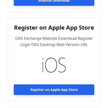
Android Download
Register on Apple App Store
OKX Exchange Website Download Register
Login OKX Desktop Web Version URL
Register on Apple App Store