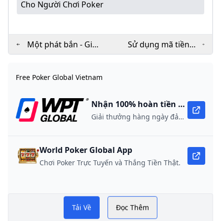
Cho Người Chơi Poker
How much does the winner of the WPT get?
Daniel Dvoress
Poker Vietnam
WPT Vietnam 2018: Sumit Sapra Reaches Final Table in 
Tổng giải thưởng của WPT Prime Đài Loan là bao nhiê
Wave of cancellations continues WPT Macau cancelled 
Billy Baxter
Một phát bắn - Giải
Sử dụng mã tiền
Is WPT poker free?
- YouTube
đấu Freezeout của
thưởng WPT777 để
Frank Stepuchin dẫn đầu RRPO WPT Seminole 2024 sau
Kathy Liebert
WPT Global
yêu cầu ưu đãi đặc
Poker Tải xuống
Free Poker Global Vietnam
Nick Petrangelo
World Series of Poker 2025: 100 Giải Bracelet Lịch Sử & 
biệt của bạn tại WPT
Doyle Brunson
Poker Vietnam
Gab Yong Kim
Global
WPT Vietnam Passport to World Championship - WPT Spe
Artur Martirosian
Can you play WSOP for free?
Josh Manley
Nhận 100% hoàn tiền khi nạp lần đầu
Bạn có thể chơi WPT Global ở đâu? Các quốc gia được h
Yiannis Liperis
Santhosh Suvarna
Giải thưởng hàng ngày đảm bảo 10,000 USD
Jack Dean
Chính sách hoàn tiền của WPT Global
Niklas Astedt
Rummikub có giống như okey không?
Gaelle Baumann
Đó là Elezra
World Poker Global App
Poker nào có nhiều freeroll nhất?
Poker Vietnam
Top 5 sòng bạc trực tuyến năm 2025: chơi ở đâu và giành
Georgina James
Sebastian Huber
Pamela Balzano
Chơi Poker Trực Tuyến và Thắng Tiền Thật.
Giải Vô Địch Poker Thế Giới Ở Đâu?
888poker: Bạn Có Thể Khiến Anh Hùng Này Gấp Gần 
Ionut Voinea
Tải xuống và cài đặt Ứng dụng WPT Global
Max Neugebauer
Phụ huynh Masashi
Free Poker Global Vietnam
WPT Macau is Latest Casualty in Cancelled Live Poker 
Carl Shaw
F
Poker Vietnam
Poker Vietnam
Tải Về
Đọc Thêm
Các loại WPT khác nhau là gì?
shaun deeb
Eliot Hudon vô địch WPT World Championship
WPT Poker Là Gì? Khám Phá World Poker Tour Uy Tín Nh
PLAY NOW