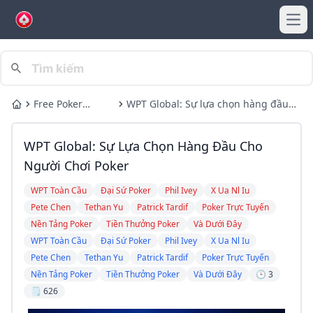
Ope
Free Poker
WPT Global: Sự lựa chọn hàng đầu
Home
Global Vietnam
cho người chơi poker
Free Poker Global
Poker Vietnam
WPT Global: Sự Lựa Chọn Hàng Đầu Cho
TP trong WPT poker là gì?
Joe McKeehen
Scott Einger
alexandr shilko
Người Chơi Poker
Bạn có thể chơi bằng tiền thật trên WPT không?
Và Sepiol
WPT Toàn Cầu
Đại Sứ Poker
Phil Ivey
X Ua Nl Iu
WPT Vẫn Tồn Tại? Sự Thật Về World Poker Tour Hiện Nay
Fahredin Mustafov
Pete Chen
Tethan Yu
Patrick Tardif
Poker Trực Tuyến
Bernd Gleissner
Chơi bài xì phé trực tuyến trên Android: Hướng dẫn năm 2
Nền Tảng Poker
Tiền Thưởng Poker
Và Dưới Đây
Manuel Ledesma
Ognyan Dimov
WPT Toàn Cầu
Đại Sứ Poker
Phil Ivey
X Ua Nl Iu
Chris Moorman
Lukas Pazma
Pete Chen
Tethan Yu
Patrick Tardif
Poker Trực Tuyến
Daniel Negreanu
David Oppenheim
Nền Tảng Poker
Tiền Thưởng Poker
Và Dưới Đây
🕒 3
Sam Grafton
Jack Binion
🗒️ 626
Grzegorz Kozieja
Các giải đấu hàng ngày từ WPT Global