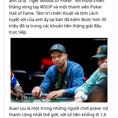
anh ta là “Tiger Woods of Poker” với mười chiến
thắng vòng tay WSOP và một thành viên Poker
Hall of Fame. Tâm trí chiến thuật và tính cách
tuyệt vời của anh ấy tại bàn đã kiếm được hơn 30
triệu đô la trong các khoản tiền thắng giải đấu
trực tiếp.
Xuan Liu là một trong những người chơi poker nữ
thành công nhất thế giới, với số tiền khổng lồ 1,6