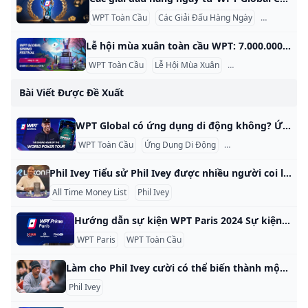
Free Poker Global
Làm thế nào để chơi okey trực tuyến?
Có bao nhiêu bộ bài được sử dụng trong poker?
S21 WPT Prime Vietnam Flickr
Kim bấm Jaime
WPT Toàn Cầu
Các Giải Đấu Hàng Ngày
Poker Trực
Who is the CEO of WPT?
Fedor Holz
Poker Tải xuống
Derrick Yamada
Lễ hội mùa xuân toàn cầu WPT: 7.000.000 đô la giải thưởng được đảm bảo Lễ hội mùa xuân toàn cầu WPT hứa hẹn sẽ là một trong những sự kiện poker trực tuyến tuyệt vời nhất trong năm và cung cấp cho bạn cơ hội chiến đấu với cảm giác khi bạn chiến đấu để giành được một phần của một giải thưởng được đảm bảo đáng kinh ngạc trị giá 7 triệu đô la! Lễ hội diễn ra từ ngày 5 tháng 5 đến ngày 26 tháng 5, với các giải đấu cho người chơi thuộc mọi cấp độ kỹ năng.
Có bao nhiêu bộ bài được sử dụng trong poker?
Martin Zamani
Jack Keller III
Seth Davies
Thẻ thành viên kim cương WPT là bao nhiêu?
Lịch thi WPT Châu Á Thái Bình Dương 2024-2025
Chiến lược toàn cầu của WPT Mười cải tiến nhanh chóng m
Andrei Cosmin
WPT Toàn Cầu
Lễ Hội Mùa Xuân
Giải Đấu Poker
Tamas Adamszki
Sweet Bonanza có trả tiền thật không?
Where is WPT 2024?
Jake Schindler
Free Poker Global
Poker Tải xuống
Bài Viết Được Đề Xuất
Eliot Hudon vô địch WPT World Championship
Về Chúng tôi WPT Global
Adda52.com
Daniel Negreanu
Tobias Peters
Is there a way to play poker for free?
Breaking down WPT Vietnam Passport to the World Champi
World Poker Tour- WPT Vietnam (October 2023)
Có phí gửi tiền hoặc rút tiền không?
Gab Yong Kim
Yiannis Liperis
Free Poker Global
Herbert Buchine
WPT Global có ứng dụng di động không? Ứng dụng di động toàn cầu WPT: Tính năng, tính khả dụng và cách tải xuống WPT Global, một trong những nền tảng poker trực tuyến phát triển nhanh nhất, cung cấp ứng dụng di động tiện lợi và thân thiện với người dùng cho cả thiết bị iOS và Android. Bài viết này sẽ hướng dẫn bạn về các tính năng, phạm vi cung cấp và quy trình tải xuống của ứng dụng.
Louis Ganser
Kathy Liebert
Leo Marget
Và Sepiol
Cory Zeidman nhận tội về kế hoạch gian lận cá cược thể 
Patrick Leonard
WPT Global có tính phí gửi hoặc rút tiền không?
WPT Toàn Cầu
Ứng Dụng Di Động
Bài Poker Trực Tuyến
WPTDeepStacks WPT Vietnam Season 2019-2020 World P
Alex Livingston
Bạn không thể tải xuống và chơi WPT Poker Global ở các
Eduard Barsegyan
Joni Jouhkimainen
Thẻ thành viên kim cương WPT là bao nhiêu?
Alec Torelli đã thành công vào ngày thứ 2 của WSOP nhưn
Brian Rast
Bạn có thể chơi WPT toàn cầu bằng VPN không?
Và Sepiol
Where is the next WPT tournament?
Những con át chủ bài bị lừa gạt và bẻ khóa một cách tà
World Series of Poker 2025: 100 Giải Bracelet Lịch Sử & Lị
Martin Zamani
Phil Ivey Tiểu sử Phil Ivey được nhiều người coi là một trong những người chơi poker giỏi nhất mọi thời đại, với hơn 32 triệu đô la thu nhập trực tiếp cũng như hàng triệu đô la khác trong các trò chơi tiền mặt và trực tuyến. Anh ấy thường được gọi là Tiger Woods trong làng poker vì có vẻ ngoài giống một vận động viên chơi gôn chuyên nghiệp và cũng vì anh ấy luôn mong muốn giành chiến thắng mỗi khi thể hiện hết khả năng của mình.
Seth Davies
Where is the WPT Vietnam tournament located?
Sandra Naujoks
Derek Baker
All Time Money List
Phil Ivey
XUÂN LIU
Mike Watson
Bài hát Daewoong
Những quốc gia nào bị hạn chế trên WPT Global?
Andras Nemeth
Anatoly Filatov
Trò chơi riêng tư Poker toàn cầu là gì - Chỉ ở Hoa Kỳ
Hướng dẫn sự kiện WPT Paris 2024 Sự kiện WPT Paris 2024 được cung cấp hướng dẫn toàn diện, bao gồm lịch trình sự kiện chi tiết, phí mua vào, cơ c
Mateusz Moolhuizen
11 ứng dụng và trò chơi poker hay nhất dành cho Androi
The World Poker Tour Unveils the WPT Prime Perpetual Tr
WPT Paris
WPT Toàn Cầu
Chơi Poker Online tại Việt Nam: Hướng Dẫn An Toàn và 
Eduard Barsegyan
nấm Vatziakouski
Poker Tải xuống
Jordan Banfield
Làm cho Phil Ivey cười có thể biến thành một ngày trả lương 1 triệu đô la Bạn nghĩ mình đủ hài hước để giành được 1 triệu USD? Tham gia ClubWPT Gold $5M Freeroll Invitational! Bạn có đủ khả năng để khiến huyền thoại poker Phil Ivey bật cười không? Bây giờ là cơ hội để bạn giành được Hộ chiếu Vàng để tham gia ClubWPT Gold $5M Freeroll Invitational vào tháng 12! Có một số cách để đảm bảo vị trí của bạn, bao gồm xổ số và các cuộc thi trên mạng xã hội do đại sứ WPT tổ chức.
Poker Tải xuống
World Poker Tour season 18 results - Wikipedia
Cách đủ điều kiện tham gia các sự kiện trực tuyến của 
Hermann Schweiger
Phil Ivey
Tính năng Wild ngẫu nhiên của Big Bass Bonanza trong cá
Free Poker Global
Một chút bình tĩnh