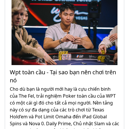
Wpt toàn cầu - Tại sao bạn nên chơi trên
nó
Cho dù bạn là người mới hay là cựu chiến binh
của The Fel, trải nghiệm Poker toàn cầu của WPT
có một cái gì đó cho tất cả mọi người. Nền tảng
này có sự đa dạng của các trò chơi từ Texas
Hold’em và Pot Limit Omaha đến iPad Global
Spins và Nova 0. Daily Prime, Chủ nhật Slam và các