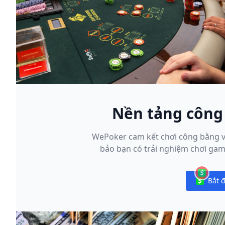
Tải xuống và cài đặt Ứng dụng WPT 
Sweet Bonanza có trả tiền thật không?
Ben Wilinofsky
Kim bấm Jaime
WPT Australia Returns: Thời điểm quan trọng của poker
Samuel Laskowitz
Poker toàn cầu có phải là tiền thật không?
WPT Vietnam 2018: Sumit Sapra Reach
Ai là người chơi WPT giỏi nhất?
2024 WPT Prime Vietnam (CANCELED) Schedule - Poke
Eduard Barsegyan
Phần thưởng chào mừng mới của WPT Global: lên tới 
Những con át chủ bài bị lừa gạt và bẻ khóa một cách 
Quy tắc mới cho Thiên đường WSOP: Thiết bị điện tử và
Poker Tải xuống
Tải xuống và cài đặt Ứng dụng WPT Global
Who is the Vietnamese female poker player?
Bryce Yockey
Diego Ventura
Giải vô địch tiền thưởng vàng: Cú sút hàng tuần của b
MPT Schedule
Levidis Konstantinos
Oliver Weis
Mateusz Moolhuizen
Làm thế nào để bạn trở thành người chơi WPT?
bài hát của Stephen
Alexandre Mantovani
Về Chúng tôi WPT Global
Yury Dzivielevsky
WPT Global - Câu hỏi thường gặp: Poker trực tuyến
Jack Treetop Straus
Tom Vogelsang
Adam Tocholke
Dainius Antanaitis
thechronic99
Linda Johnson
Sam Soverel
bàn tay tài chính
Tom McEvoy
Martin Stausholm
Jack Binion
Yiannis Liperis
Liệu Ethan Rampage Yau có giành đượ
Teun Mulder
Wave of cancellations continues WPT Macau cancelled 
11 ứng dụng và trò chơi poker hay nhất dành cho Andr
Poker Vietnam
Poker Tải xuống
Poker Vietnam
WPT Global - Câu hỏi thường gặp: Po
Poker Tải xuống
Poker Vietnam
Poker Tải xuống
Kalyan Chakravarthy Finishes At 8th Place; WPT Vietn
Tobias Schwecht
- YouTube
Chơi trên WPT Global có an toàn kh
Quy tắc mới cho Thiên đường WSOP: Thiết bị điện tử và
WPTの優勝者は誰ですか？
Hristivoje Pavlovic
Anton Bardziyan
Fedor Holz
Mikhail Ykovlev
Nền tảng công
Chiến lược 888poker: Giấc ngủ chất 
¿En qué canal se transmite el World Poker Tour?
WPT Vietnam 2024 Cancelled: Poker Tourney Chaos in 
Phụ huynh Masashi
Jason Koon
Những quốc gia nào có thể chơi WPTGlobal vào năm 2
Bạn có thể rút tiền khỏi WPT Global không?
Joey Weissman
Is poker legal in Vietnam?
Cuộc thi Discord nóng lên: Hãy tham gia hành động!
Ngày 20-25 tháng 9 năm 2024 Giải vô địch WPT Úc
Michael Esquivel
Kathy Liebert
Joe McKeehen
Anne Bùi
WePoker cam kết chơi công bằng v
WPT Global tổ chức sự kiện ở những quốc gia và khu v
Jack Treetop Straus
Lươn Parssinen
Jinho Hong
Koray Aldemir
Leo Jokura
Can you play online poker in Vietna
bảo bạn có trải nghiệm chơi gam
Michael Rossitto
Fabrice Bigot
888poker: Bạn Có Thể Khiến Anh Hùng Này Gấp Gần 
Các giải đấu hàng ngày từ WPT Global
Derrick Yamada
Người chèo thuyền Barny
Free Poker Global
Prime WPT Prime Vietnam Season 2023 World Poker T
Andrew Moreno
- YouTube
Ai Thắng WPT 2025? Schuyler Thornton Lên Ngôi
Brian Altman
¿En qué canal se transmite el World Poker Tour?
Is WPT poker Real?
Jordan Sleen
Alexandre Mantovani
Is WPT still active?
How much does the winner of the WPT get?
WPT Global từ Chủ nhật Hyper PKO Showdown: Mua th
Alexander Tkatschew
Bắt 
Tải xuống và cài đặt Ứng dụng WPT 
Notificat
Fahredin Mustafov
Linda Johnson
Johnny Chan
WPT Poker Có Phải Tiền Thật Không?
Jan Wagner
Who is the best poker player in Vietnam?
WPT Vietnam Passport Canceled: A S
Pablo Silva
WPT Cambodia ở đâu?
Bryce Yockey
Kannappong Thanratra
Giải Vô Địch Poker Thế Giới Ở Đâu?
WPT Prime Paris 2024: Chương Trình Giải Poker Đỉnh Ca
Henrik Juncker
Nick Eastwood
- YouTube
Ứng dụng sòng bạc trực tuyến hàng đầu năm 2025
Poker Vietnam
Poker Tải xuống
Poker Tải xuống
Chơi Poker Online tại Việt Nam: Hư
Poker Vietnam
Poker Vietnam
Free Poker Global