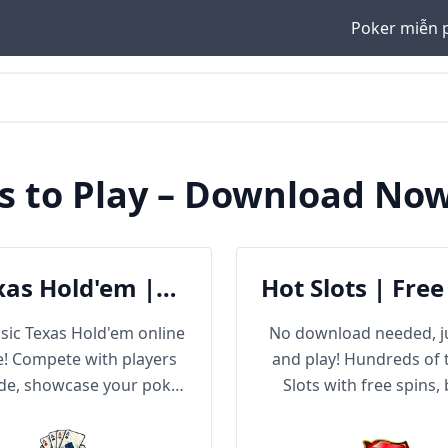
Poker miễn 
 to Play – Download Now
xas Hold'em |
Hot Slots | Free
attle Online
Online
ssic Texas Hold'em online
No download needed, ju
e! Compete with players
and play! Hundreds of
de, showcase your poker
Slots with free spins,
 and win real cash prizes!
rounds, and non-stop