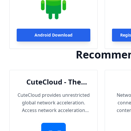
Android Download
Regis
Recommend
CuteCloud - The
Cutest Cloud
CuteCloud provides unrestricted
Networ
global network acceleration.
conne
Access network acceleration
conten
services connected with
hundreds of content providers