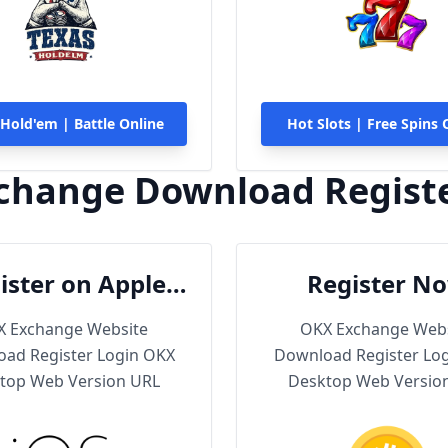
 Hold'em | Battle Online
Hot Slots | Free Spins 
change Download Registe
ister on Apple
Register N
App Store
X Exchange Website
OKX Exchange Webs
ad Register Login OKX
Download Register Lo
top Web Version URL
Desktop Web Versio