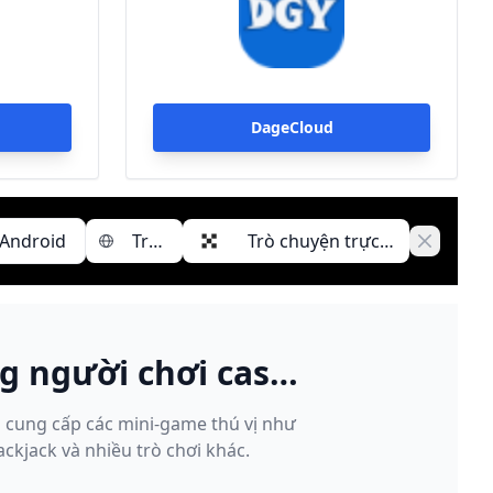
Maximum achievable bandwidth:
1000 Mbps. Node protocol:
Trojan.
DageCloud
 Android
Trò
Trò chuyện trực
Close ba
chơi
tiếp
H5
g người chơi cash
ất thế giới
 cung cấp các mini-game thú vị như
ackjack và nhiều trò chơi khác.