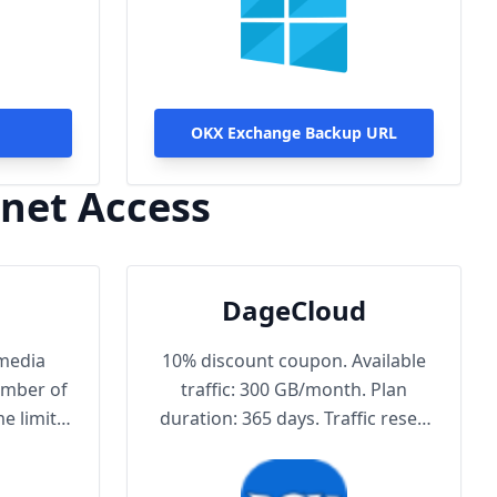
OKX Exchange Backup URL
net Access
DageCloud
media
10% discount coupon. Available
umber of
traffic: 300 GB/month. Plan
e limit.
duration: 365 days. Traffic reset:
mit.
reset on order date or by
purchasing traffic package.