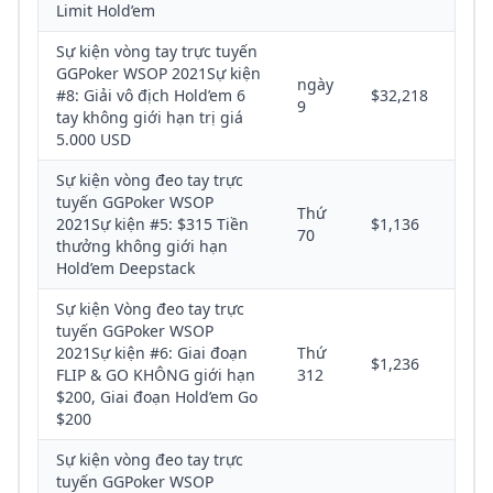
Limit Hold’em
Sự kiện vòng tay trực tuyến
GGPoker WSOP 2021Sự kiện
ngày
#8: Giải vô địch Hold’em 6
$32,218
9
tay không giới hạn trị giá
5.000 USD
Sự kiện vòng đeo tay trực
tuyến GGPoker WSOP
Thứ
2021Sự kiện #5: $315 Tiền
$1,136
70
thưởng không giới hạn
Hold’em Deepstack
Sự kiện Vòng đeo tay trực
tuyến GGPoker WSOP
2021Sự kiện #6: Giai đoạn
Thứ
$1,236
FLIP & GO KHÔNG giới hạn
312
$200, Giai đoạn Hold’em Go
$200
Sự kiện vòng đeo tay trực
tuyến GGPoker WSOP