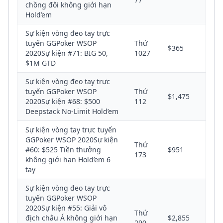
chồng đôi không giới hạn
Hold’em
Sự kiện vòng đeo tay trực
tuyến GGPoker WSOP
Thứ
$365
2020Sự kiện #71: BIG 50,
1027
$1M GTD
Sự kiện vòng đeo tay trực
tuyến GGPoker WSOP
Thứ
$1,475
2020Sự kiện #68: $500
112
Deepstack No-Limit Hold’em
Sự kiện vòng tay trực tuyến
GGPoker WSOP 2020Sự kiện
Thứ
#60: $525 Tiền thưởng
$951
173
không giới hạn Hold’em 6
tay
Sự kiện vòng đeo tay trực
tuyến GGPoker WSOP
2020Sự kiện #55: Giải vô
Thứ
địch châu Á không giới hạn
$2,855
290