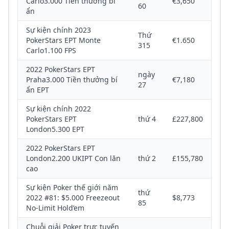
Carlo3.000 Tiền thưởng bí
€3,650
60
ẩn
Sự kiện chính 2023
Thứ
PokerStars EPT Monte
€1.650
315
Carlo1.100 FPS
2022 PokerStars EPT
ngày
Praha3.000 Tiền thưởng bí
€7,180
27
ẩn EPT
Sự kiện chính 2022
PokerStars EPT
thứ 4
£227,800
London5.300 EPT
2022 PokerStars EPT
London2.200 UKIPT Con lăn
thứ 2
£155,780
cao
Sự kiện Poker thế giới năm
thứ
2022 #81: $5.000 Freezeout
$8,773
85
No-Limit Hold’em
Chuỗi giải Poker trực tuyến