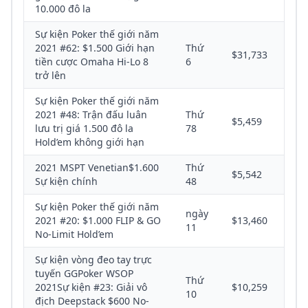
10.000 đô la
Sự kiện Poker thế giới năm
2021 #62: $1.500 Giới hạn
Thứ
$31,733
tiền cược Omaha Hi-Lo 8
6
trở lên
Sự kiện Poker thế giới năm
2021 #48: Trận đấu luân
Thứ
$5,459
lưu trị giá 1.500 đô la
78
Hold’em không giới hạn
2021 MSPT Venetian$1.600
Thứ
$5,542
Sự kiện chính
48
Sự kiện Poker thế giới năm
ngày
2021 #20: $1.000 FLIP & GO
$13,460
11
No-Limit Hold’em
Sự kiện vòng đeo tay trực
tuyến GGPoker WSOP
Thứ
2021Sự kiện #23: Giải vô
$10,259
10
địch Deepstack $600 No-