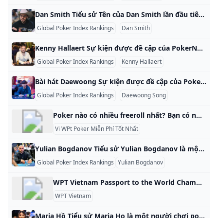
World Poker Tour – WPT Prime Vietnam Hanoi 01 - 14 OC
Berry Johnston
Todd Tucker
Lươn Parssinen
Kristen Foxen
Dan Smith
Dan Smith Tiểu sử Tên của Dan Smith lần đầu tiên xuất hiện trên các giải đấu trực tiếp vào năm 2008 khi tay vợt trẻ người Mỹ đánh bại Sự kiện chính Heartland Poker Tour Verona trị giá 1.500 đô la và về nhà với 101.960 đô la tiền mặt. Kể từ đó mọi thứ chỉ trở nên tốt hơn với Smith, giờ đây anh được coi là một trong những người chơi poker giỏi nhất thế giới.
Việt Nam Có Phòng Poker Không? Sự Thật Về Poker Hợp
Parker Talbot
Tiền thưởng chào mừng sòng bạc trực tuyến không có ti
Global Poker Index Rankings
Dan Smith
Sử dụng mã tiền thưởng WPT777 để yêu cầu ưu đãi đặc bi
Đối tác toàn cầu của WPT với Câu lạc bộ bài Poker & Sòng
Ứng dụng sòng bạc trực tuyến hàng đầu năm 2025
Free Poker Global
Thomas Santerne
Kenny Hallaert Sự kiện được đề cập của PokerNews Sự kiện Địa điểm Giải thưởng Sự kiện chính 2024 PokerStars EPT Paris1.100 FPS Thứ 125 €4,980 Sự kiện thiên đường WSOP 2023 #1: 1.500 triệu đô la bí ẩn Thứ 331 2.100 USD 2023 PokerStars EPT Síp$5.300 EPT Sự kiện chính Thứ 10 74.200 USD 2023 PokerStars EPT Síp$1.100 Sự kiện chính Eureka Thứ 366 $1,675 2023 PokerStars EPT Síp$2.200 Eureka High Roller Thứ 207 $3,350 2023 PokerStars EPT Barcelona10.
Poker Tải xuống
Patrik Antonius
Dan Cates
liên Hiệp Quốc
Global Poker Index Rankings
Kenny Hallaert
Phiên bản SHA cột AR
Poker Tải xuống
WPT Global: Sự lựa chọn hàng đầu cho người chơi poker
Bài hát Daewoong Sự kiện được đề cập của PokerNews Sự kiện Địa điểm Giải thưởng NAPT Las Vegas 2023$1.100 Tiền thưởng bí ẩn NLH ngày 17 $1,640 NAPT Las Vegas 2023$1.650 Sự kiện chính Thứ 140 $2,980 2023 PokerStars EPT Barcelona10.300 EPT Con lăn cao Thứ 70 €16.800 2023 PokerStars EPT Paris2.200 FPS Paris Con lăn cao Thứ 74 €4,450 Sự kiện chính 2022 PokerStars EPT London5.300 EPT ngày 24 £19.600 2022 PokerStars EPT London2.
Jason Daly
World Poker Tour 2025: Địa điểm & Lịch Thi Đấu Cập Nhậ
Eric Baldwin
WPT Vietnam 2024 Cancelled: Poker Tourney Chaos in Ha
Làm cách nào để rút tiền từ WPT?
Phil Ivey tổ chức trò chơi gặp gỡ lễ hội tại Wynn Las Veg
Global Poker Index Rankings
Daewoong Song
Oliver Weis
Đánh giá về Everygame Poker: Hướng dẫn chơi Poker trự
Michael Rocco
Free Poker Global
Poker nào có nhiều freeroll nhất? Bạn có nhiều lựa chọn để cân nhắc khi xem trang poker nào có giải tự do tốt nhất. Một số lựa chọn hàng đầu bao gồm các địa điểm như PokerStars, 888poker, GGPoker và PartyPoker. Bạn có thể tìm kiếm trên mạng để xem trò chơi nào đang mở và trò chơi nào bạn có thể muốn chơi nhất.
Tom Vogelsang
Đối tác toàn cầu của WPT với Câu lạc bộ bài Poker & Sòng
Thomas Amarillo Slim Preston
Nhà tài trợ Tiêu đề WPT Global Now cho Triton Poker Sup
Vi WPt Poker Miễn Phí Tốt Nhất
Quirin Heinz
Dylan Weisman
Is WPT poker Real?
The WPT Prime Vietnam returns in May to Hanoi
Jen Harman
Do you win real money on ClubWPT?
Tamas Adamszki
Poker Vietnam
2023 WPT Vietnam Passport to the World Championship 
Yulian Bogdanov Tiểu sử Yulian Bogdanov là một người chơi poker người Bulgaria với thu nhập trực tiếp hơn 1,3 triệu đô la tính đến tháng 11 năm 2023. Vào tháng 6 năm 2023, Bogdanov đã hạ gục Wynn Summer Classic với giá 205.116 USD. Một năm trước đó, Bogdanov đã giành được số điểm cao nhất trong sự nghiệp là 440.000 USD khi về đích ở vị trí thứ ba trong Giải vô địch Venetian DeepStack của World Poker Tour (WPT).
Daniel Dvoress
Daniel Negreanu
Chino Rheem
404 Not Found.
Has a girl ever won WPT?
Global Poker Index Rankings
Yulian Bogdanov
Bạn có thể chơi poker với 1 bộ bài không?
Is poker legal in Vietnam?
Thomas Santerne
Ai đã phát minh ra trò chơi roulette?
Phil Ivey tổ chức trò chơi gặp gỡ lễ hội tại Wynn Las Veg
Công tước Annie
Free Poker Global
Is WPT legal in the US?
Alex Kulev
WPT Vietnam Passport to the World Championship LifeOfPoker Life of poker is a one stop shop for all your poker needs. We are here to bring the action to your doorstep. Live event coverage, interviews, videos, podcasts and much more.
Yiannis Liperis
Artur Martirosian
WPT Global có phải là một trang web tốt không?
Tổng giải thưởng của WPT Prime Đài Loan là bao nhiêu
WPT Vietnam
WPTの優勝者は誰ですか？
Ngày 20-25 tháng 9 năm 2024 Giải vô địch WPT Úc
João Vieira
Poker Tải xuống
Eliot Hudon vô địch WPT World Championship
XUÂN LIU
Mike Matusow
Maria Hồ Tiểu sử Maria Ho là một người chơi poker và phát thanh viên chuyên nghiệp người Mỹ gốc Hoa. Ho có thu nhập sự nghiệp hơn 4,2 triệu USD. Cô ấy là thành viên của Women in Poker Hall of Fame, được giới thiệu vào năm 2018. Cô ấy đã thi đấu trong mùa thứ mười lăm của Cuộc đua kỳ thú cùng với người chơi poker đồng nghiệp Tiffany Michelle.