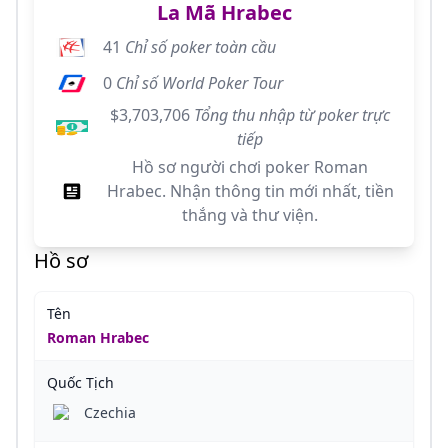
La Mã Hrabec
41
Chỉ số poker toàn cầu
0
Chỉ số World Poker Tour
$3,703,706
Tổng thu nhập từ poker trực
tiếp
Hồ sơ người chơi poker Roman
Hrabec. Nhận thông tin mới nhất, tiền
thắng và thư viện.
Hồ sơ
Tên
Roman Hrabec
Quốc Tịch
Czechia