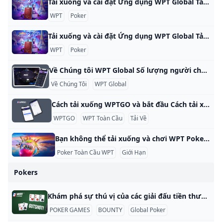
Herbert Buchine
Tải xuống và cài đặt Ứng dụng WPT Global Tải xuống và Cài đặt WPT Global Hãy làm theo các bước sau để tải xuống phần mềm Poker của chúng tôi và cài đặt ứng dụng WPT Global. Bước 1: Tải xuống ứng dụng WPT Global Chọn nút “Tải xuống ngay” để bắt đầu quá trình tải xuống. Sau khi ứng dụng được tải xuống vào máy tính của bạn, hãy mở tệp (kiểm tra trong thư mục “Tải xuống”).
Poker Tải xuống
Mã thưởng WPT Global tốt nhất là gì?
Herbert Buchine
World Series of Poker 2025: 100 Giải Bracelet Lịch Sử & Lị
WPT
Poker
Yiannis Liperis
Những con át chủ bài bị lừa gạt và bẻ khóa một cách tà
Pedro Garagnani
Frank Lagodich
Jinho Hong
Phil Ivey
BI AO đinh
Mã thưởng WPT Global tốt nhất là gì?
Tải xuống và cài đặt Ứng dụng WPT Global Tải xuống và Cài đặt WPT Global Hãy làm theo các bước sau để tải xuống phần mềm Poker của chúng tôi và cài đặt ứng dụng WPT Global. Bước 1: Tải xuống ứng dụng WPT Global Chọn nút “Tải xuống ngay” để bắt đầu quá trình tải xuống. Sau khi ứng dụng được tải xuống vào máy tính của bạn, hãy mở tệp (kiểm tra trong thư mục “Tải xuống”).
Những hình thức thanh toán nào được chấp nhận trên W
Chỉ cần Shahad
Andrei Cosmin
Chơi Poker Ở Việt Nam: Hợp Pháp Hay Bị Cấm?Sự Thật 2
WPT
Poker
James Galloway
Who is the best poker player in Vietnam?
Andras Nemeth
Special Events WPT Vietnam Passport to the World Cha
Johnny Rêu
Cách tải xuống WPTGO và bắt đầu
WPT Global từ Chủ nhật Hyper PKO Showdown: Mua thấp
Về Chúng tôi WPT Global Số lượng người chơi đông đảo và có mọi giải đấu từ miễn phí gia nhập đến phí gia nhập cao – cộng thêm các sự kiện đặc biệt thường xuyên! WPT Global Khi Giải đấu Xì tố Thế giới lần đầu lên sóng trên truyền hình năm 2003, xì tố đã thực sự bùng nổ. Thương hiệu WPT mang tính biểu tượng từ đó đã đi đầu trong đổi mới xì tố và bên cạnh trò chơi từ lâu đã gắn liền với các sự kiện trực tiếp trên sân khấu thế giới, WPT Global đã đưa trò chơi đến với người chơi trên nền tảng trực tuyến mới tiên tiến.
Henrik Hecklen
Viktor Blom
World Poker Tour event in Hanoi cancelled becomes thir
WPT Poker Có Phải Tiền Thật Không?
Xem World Poker Tour ở Việt Nam: Hướng dẫn & Nền tảng
Về Chúng Tôi
WPT Global
Cary Katz
Breaking down WPT Vietnam Passport to the World Champi
RazvyB
Diego Ventura
Poker Vietnam
Lươn Parssinen
Cách tải xuống WPTGO và bắt đầu Cách tải xuống WPTGO và bắt đầu với Poker trực tuyến Bắt đầu với WPTGO, nền tảng poker trực tuyến được liên kết với World Poker Tour, thật đơn giản và nhanh chóng. Hãy làm theo các bước đơn giản sau để tải xuống phần mềm và thiết lập tài khoản của bạn. Bước 1: Tải ứng dụng WPTGO Để bắt đầu, hãy nhấp vào nút Tải xuống ngay trên trang web WPTGO.
World Poker Tour- WPT Vietnam (October 2023)
Kevin Hart
Đủ điều kiện cho sự kiện chính của WPT Global thông qu
WPTGO
WPT Toàn Cầu
Tải Về
WPT Global: Sự lựa chọn hàng đầu cho người chơi poker
WPT Prime Series at Crown Poker Club in Vietnam Kicks
Free Poker Global
Bạn không thể tải xuống và chơi WPT Poker Global ở các quốc gia và khu vực bên dưới Người chơi ở hơn 100 quốc gia có thể truy cập WPT Global Poker, nhưng có những hạn chế cụ thể dựa trên quy định của địa phương. Tại sao bạn không thể tải xuống và chơi WPT Poker Global ở các quốc gia và khu vực bên dưới Các quốc gia có thể truy cập WPT Global Người chơi có thể đăng ký và tải xuống WPT Global từ các khu vực sau:
Giorgiy Shkhulkhiya
Ramon Colillas
Sử dụng đô la hộ chiếu toàn cầu WPT để vào các sự kiện 
WPT Global Million Hyper PKO Showdown: Chi tiết & Hướ
Poker Toàn Cầu WPT
Giới Hạn
Làm cách nào để cài đặt WPT Global?
Todd Tucker
Poker Tải xuống
Free Poker Global
Poker Tải xuống
Pokers
Levidis Konstantinos
thechronic99
ronaldo
Bạn có thể chơi poker với 1 bộ bài không?
Teun Mulder
Một số vụ bê bối và tranh cãi nổi tiếng về roulette trong s
Hristivoje Pavlovic
Vietnam.vn - Nền tảng quảng bá hình ảnh Việt Nam
Where is WPT 2024?
Poker Tải xuống
Aaron Nam tước
Khám phá sự thú vị của các giải đấu tiền thưởng Tham gia Global Poker ngay GIẢI ĐẤU TIỀN THƯỞNG LÀ GÌ? Giải đấu tiền thưởng là một giải đấu cụ thể trong đó giải thưởng được chia giữa tổng giải thưởng và người chơi. Người chơi nhận được giải thưởng cho mỗi người chơi mà họ loại khỏi giải đấu. (Chúng tôi đùa giỡn khi nói, “Người chơi nhận được giải thưởng cho mỗi người chơi mà họ thực hiện bước đi trên tấm ván ảo,” nhưng chúng tôi chỉ có thể xử lý rất nhiều cách chơi chữ cướp biển cùng một lúc.
Poker Việt Nam: All-In Tại Casino Nóng Bỏng 2026!
Sam Grafton
Bạn có thể chơi bằng tiền thật trên WPT không?
Dmitry Yurasov
- YouTube
World Poker Tour looks to expand into Vietnam - Vietnam
POKER GAMES
BOUNTY
Global Poker
Crandell Addton
Giorgiy Shkhulkhiya
Cách tải xuống WPTGO và bắt đầu
WPT Vietnam Passport to the World Championship under
Doyle Brunson
Bạn có thể kiếm được tiền thật tại WPT Global không?