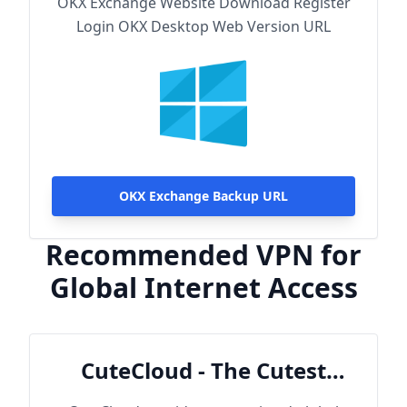
OKX Exchange Website Download Register
Login OKX Desktop Web Version URL
OKX Exchange Backup URL
Recommended VPN for
Global Internet Access
CuteCloud - The Cutest
Cloud