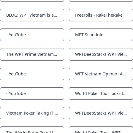
BLOG: WPT Vietnam is a Cultural Wonderland – World Poker Tour
Freerolls - RakeTheRake
Notifications
Notifications
- YouTube
MPT Schedule
Notifications
Notifications
The WPT Prime Vietnam returns in May to Hanoi
WPTDeepStacks WPT Vietnam Season 2018-2019 World Poker Tour
Notifications
Notifications
- YouTube
WPT Vietnam Opener: Avneesh Munjal Leading the Event
Notifications
Notifications
- YouTube
World Poker Tour looks to expand into Vietnam - Vietnam Insider
Notifications
Notifications
Vietnam Poker Taking Flight: WPT APT Festivals in Ho Chi Minh City Da Nang
WPTDeepStacks WPT Vietnam Season 2018-2019 World Poker Tour
Notifications
Notifications
The World Poker Tour Unveils the WPT Prime Perpetual Trophy - Cardplayer Lifestyle
World Poker Tour- WPT Vietnam (October 2023)