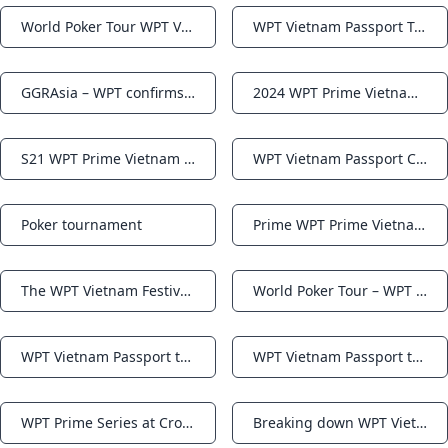
World Poker Tour WPT Vietnam Passport to the World Championship Hanoi 14 - 27 MAY 2024
WPT Vietnam Passport To World Championship Cancelled Two Days Before Kick Off LifeOfPoker
Notifications
Notifications
GGRAsia – WPT confirms Vietnam Cambodia meetings for 2024 season
2024 WPT Prime Vietnam (CANCELED) Schedule - Poker Tournaments
Notifications
Notifications
S21 WPT Prime Vietnam Flickr
WPT Vietnam Passport Canceled: A Surprising Setback For Hanois Poker Scene
Notifications
Notifications
Poker tournament
Prime WPT Prime Vietnam Season 2022 World Poker Tour
Notifications
Notifications
The WPT Vietnam Festival was supposed to kick off yesterday but instead it was cancelled in its entirety - SpadePoker
World Poker Tour – WPT Prime Vietnam Hanoi 01 - 14 OCT 2024
Notifications
Notifications
WPT Vietnam Passport to the World Championship LifeOfPoker
WPT Vietnam Passport to the World Championship Tournament Schedule and
Notifications
Notifications
WPT Prime Series at Crown Poker Club in Vietnam Kicks Off May 16 PokerNews
Breaking down WPT Vietnam Passport to the World Championship schedule; over ₫50 Billion (~$2 Million) in guarantees - Somuchpoker
Notifications
Notifications