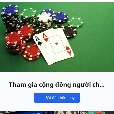
Kannappong Dhanrattra
Poker Vietnam
Poker Tải xuống
Poker Tải xuống
Ermanno Di Nicola
Daniel Colman
Padraig O'Neill
Đại sứ 888poker Vivian Saliba chia sẻ những lời khuyên hà
Đủ điều kiện tham quan Red Dragon Poker Tour Jeju 2025 q
Làm thế nào để chơi okey trực tuyến?
Doug Polk phải đối mặt với phản ứng dữ dội khi chơi trong 
Buy-in WPT là gì? Mức giá tham gia giải đấu poker WPT
Pavel Plesuv
World Poker Tour announces WPT Vietnam and WPT India Y
Prime WPT Prime Vietnam Season 2022 World Poker Tour
Ai là người chơi WPT giỏi nhất?
Martin Zamani
Cuộc đua gay cấn dành cho Cầu thủ xuất sắc nhất WPT mùa
Chính sách hoàn tiền của WPT Global
Do you win real money on ClubWPT?
Jack McClelland
11 ứng dụng và trò chơi poker hay nhất dành cho Android
JU
Can you play online poker in Vietnam?
Duco ten Haven
Bạn có thể chơi bằng tiền thật trên WPT không?
WPT Vietnam Passport to the World Championship Tourna
bàn tay tài chính
Pamela Balzano
Jukka Juvonen
Aaron Nam tước
Koray Aldemir
Hãy cẩn thận với Moura
Mimi Trần
bàn tay tài chính
O que é WPT?
BLOG: WPT Vietnam is a Cultural Wonderland – World Poke
Đại sứ 888poker Vivian Saliba chia sẻ những lời khuyên hà
Có phí gửi tiền hoặc rút tiền không?
Đủ điều kiện cho sự kiện chính của WPT Global thông qua 
Người chiến thắng WPT kiếm được bao nhiêu? Con số gây s
Tải xuống và cài đặt Ứng dụng WPT Global
Nick Schulman
Poker Tải xuống
Free Poker Global
Poker Vietnam
Stanislav Zegal
Hướng dẫn sự kiện WPT Paris 2024
Poker toàn cầu có phải là tiền thật không?
Tham gia cộng đồng người chơi
Jack Keller III
Sweet Bonanza có trả tiền thật không?
Làm thế nào để chơi okey trực tuyến?
Những hình thức thanh toán nào được chấp nhận trên WPT
WPT Vietnam - Passport to the World Championship Live 
Vincent Meli
cash game lớn nhất thế giới
Các giải đấu poker trực tuyến hàng đầu để xem và chơi và
Alex Foxen
Hokyiu Lee
Bắt đầu hôm nay
Notifications
Bạn có thể chơi bằng tiền thật trên WPT không?
shaun deeb
Santhosh Suvarna
Vivian Saliba
Chơi trên WPT Global có an toàn không?
Samuel Laskowitz