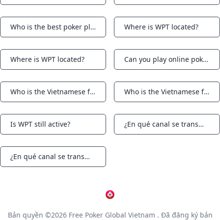
Who is the best poker player in Vietnam?
Where is WPT located?
Notifications
Notifications
Where is WPT located?
Can you play online poker in Vietnam?
Notifications
Notifications
Who is the Vietnamese female poker player?
Who is the Vietnamese female poker player?
Notifications
Notifications
Is WPT still active?
¿En qué canal se transmite el World Poker Tour?
Notifications
Notifications
¿En qué canal se transmite el World Poker Tour?
Notifications
Bản quyền ©2026
Free Poker Global Vietnam
. Đã đăng ký bản