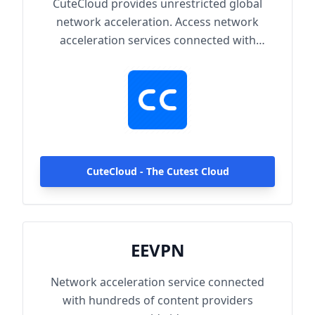
CuteCloud provides unrestricted global
network acceleration. Access network
acceleration services connected with
hundreds of content providers worldwide.
With up to 2000Mbps single-line access
capacity and 1000+ high-speed servers
globally, enjoy fast and stable connections
anytime, anywhere.
CuteCloud - The Cutest Cloud
EEVPN
Network acceleration service connected
with hundreds of content providers