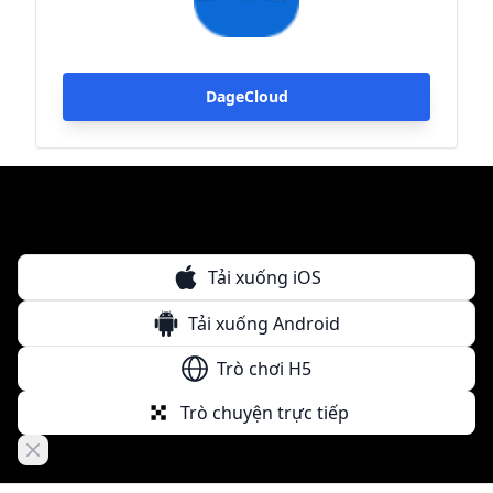
DageCloud
Poker Vietnam
Paul Phú
Đồi Kenney
The WPT Vietnam Festival was supposed to kick off yesterday
Tải xuống iOS
Đại sứ 888poker Vivian Saliba chia sẻ những lời khuyên hà
Quảng cáo mới nhất của WPT Global: vé cho một số tiền ch
Tải xuống Android
Kara Scott
Is WPT online poker legit?
Trò chơi H5
Chơi Tiến Lên Miền Nam Offline: Hướng Dẫn Tải Game và C
Trò chuyện trực tiếp
Who is the Vietnamese female poker player?
Một phát bắn - Giải đấu Freezeout của WPT Global
Close banner
Poker Tải xuống