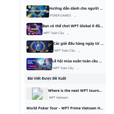
Miklos Zsuffa
RazvyB
Thomas Boivin
Jason Koon
Hướng dẫn sự kiện WPT Paris 2024
Boris Kolev
Mã thưởng WPT là gì?
Julien Sitbon
Special Events Tours World Poker Tour
Dan Smith
Hướng dẫn dành cho người mới bắt đầu chơi Poker toàn cầu: Tìm hiểu luật chơi Jackpot Sit'n'Go Bạn đang tìm kiếm một cơn sốt adrenaline không giống ai? Không cần tìm đâu xa ngoài Giải đấu Jackpot Sit’n’Go của chúng tôi! Nó diễn ra nhanh chóng, khốc liệt và giải thưởng rất lớn! Chỉ với GC 1.000 hoặc SC 0,5, bạn có thể chơi tới 200 lần chỉ trong vài phút! Chơi tối đa bốn Giải đấu Jackpot Sit’n’Go ly kỳ cùng một lúc, nếu bạn có thể xử lý được hành động này!
Cuộc thi Discord nóng lên: Hãy tham gia hành
Jack Keller III
Thêm Escandani
Vladas Tamasauskas
Is WPT poker free?
POKER GAMES
JACKPOT SIT’N’GO
Global
Nick Petrangelo
Jack McClelland
Phụ huynh Masashi
Bạn có thể chơi bằng tiền thật trên WPT khôn
Jeff Gross
WPT names Vietnam Cambodia and Taiwan as fir
Ben Heath
World Poker Tour- WPT Vietnam (October 202
Sean mùa đông
Bạn có thể chơi WPT Global ở đâu? Các quốc gia được hỗ trợ & nổi bật nền tảng Tham gia cùng người chơi từ hơn 60 quốc gia trên thế giới, WPT Global đã xây dựng một trong những cái tên có uy tín nhất trong trò chơi trực tuyến. Điều này bao gồm: **Bắc Mỹ:**Canada, Hoa Kỳ **Châu Âu:**Vương quốc Anh, Đức, Pháp, Ý, Tây Ban Nha, Hà Lan, Bỉ, Thụy Sĩ, Áo, Ireland, Bồ Đào Nha, Thụy Điển, Na Uy, Đan Mạch, Phần Lan, Ba Lan, Cộng hòa Séc, Hungary, Romania, Bulgaria, Hy Lạp, Cyprus, Thổ Nhĩ Kỳ **Châu Á:**Nhật Bản, Hàn Quốc, Singapore, Hồng Kông, Đài Loan, Ấn Độ, Malaysia, Indonesia, Philippines, Thái Lan, Việt Nam **Châu Đại Dương:**Úc, New Zealand **Mỹ Latinh:**Brazil, Mexico, Argentina, Chile, Colombia, Costa Rica, Panama **Châu Phi & Trung Đông:**Nam Phi, Nigeria, Ai Cập, Các Tiểu vương quốc Ả Rập Thống nhất, Ả Rập Saudi, Israel WPT Global là tất cả về các tùy chọn chơi game ở cốt lõi của nó.
Jen Harman
Ian Simpson
Có bao nhiêu bộ bài được sử dụng trong poke
Has a girl ever won WPT?
WPT Toàn Cầu
Các Quốc Gia Toàn Cầu WPT
P
WPT Macau is Latest Casualty in Cancelled Liv
Kyna Anh
Can you win real money on ClubWPT?
shaun deeb
Poker Vietnam
Free Poker Global
Chơi Poker trực tuyến và kiếm được tiền thật.
Các giải đấu hàng ngày từ WPT Global Các giải đấu hàng ngày từ WPT Global đã trở thành một vật cố định cho người chơi đang tìm kiếm sự cạnh tranh chất lượng, ổn định trong lĩnh vực trực tuyến. Các trò chơi rủi ro cộng với tập trung vào các sự kiện gần hơn đáng kể đến hàng ngày, cho phép người chơi thường xuyên kiểm tra kỹ năng cửa hàng của họ để lấy tiền mặt và giải thưởng.
Poker Vietnam
Joris Ruijs
Scott Einger
Patrick Leonard
Daniel Colman
WPT Toàn Cầu
Các Giải Đấu Hàng Ngày
Nick Pupillo
Ana Marquez
Free Poker Global
Felipe Ramos
Lễ hội mùa xuân toàn cầu WPT: 7.000.000 đô la giải thưởng được đảm bảo Lễ hội mùa xuân toàn cầu WPT hứa hẹn sẽ là một trong những sự kiện poker trực tuyến tuyệt vời nhất trong năm và cung cấp cho bạn cơ hội chiến đấu với cảm giác khi bạn chiến đấu để giành được một phần của một giải thưởng được đảm bảo đáng kinh ngạc trị giá 7 triệu đô la! Lễ hội diễn ra từ ngày 5 tháng 5 đến ngày 26 tháng 5, với các giải đấu cho người chơi thuộc mọi cấp độ kỹ năng.
Wiktor Malinowski
Gỗ mun Kenney
Quảng cáo mới nhất của WPT Global: vé cho mộ
Tamas Adamszki
alexandr shilko
Johnny Rêu
Andrew Moreno
Eric Seidel
WPT Toàn Cầu
Lễ Hội Mùa Xuân
Giải 
Trò chơi riêng tư Poker toàn cầu là gì - Chỉ ở H
Đánh giá Tài khoản Toàn cầu WPT
Chiến lược 888poker: Giấc ngủ chất lượng nâng
Martin Ra
Poker Vietnam
Poker Tải xuống
Bài Viết Được Đề Xuất
Có phí gửi tiền hoặc rút tiền không?
WPT Vietnam Passport to the World Champio
Hyper Dash trong WPT Global là gì? Đi sâu và
La Mã Hrabec
Jack McClelland
Cách bắt đầu chơi bài xì phé trực tuyến vào 
John Hennigan
John Juanda
vũ trụ 1812
Bài hát Daewoong
WPT Vietnam Passport to the World Champion
Poker Tải xuống
Thủy thủ Brian Roberts
Where is the next WPT tournament? – Is online poker illegal in Vietnam? Gambling in Vietnam is restricted but not completely outlawed. Online poker is certainly no issue, the government has better things to do than worry about that. No ISPs block online poker in Vietnam.
Who is the Vietnamese female poker player?
Steve Enriquez
Sòng bạc tiền thưởng hàng đầu không có tiền 
WPT Macau is Latest Casualty in Cancelled Liv
James Obst giành chức vô địch WPT Australia 
Poker nào có nhiều freeroll nhất?
Đếm bài trong Poker - Cách thức hoạt động v
WPT Vietnam
Chad Eveslage
Bạn không thể tải xuống và chơi WPT Poker Gl
Samuel Mullur
Victoria Coren Mitchell
Jordan Sleen
Hokyiu Lee
Đó là Elezra
Sergio Aido
Espen Jorstad
Eliot Hudon vô địch WPT World Championship
Top 5 Game Poker Hay Nhất Bạn Cần Chơi
Jordan Banfield
Về Chúng tôi WPT Global
Và Sepiol
World Poker Tour – WPT Prime Vietnam Hanoi 01 - 14 OCT 2024 Description World Poker Tour – WPT Prime Vietnam | Hanoi, 01 - 14 OCT 202401.10.2024 - 01.10.2024Organizer: Crown Poker Club7th Floor, NHS Center Building, 214 Hao Nam, Cat Linh, Dong Da, Hanoi, Vietnam, 00084, Hanoi, Vietnam Phone: +84 97 692 76 96 Tournaments series StartEventBuy InWorld Poker Tour – WPT Prime Vietnam | Hanoi, 01 - 14 OCT 2024 Cash Games Other series at the same time Venetian DeepStack Extravaganza III / Las Vegas, 16 SEP - 06 OCT 2024 | ME $300,000 GTD16.
WPT Australia Returns: Thời điểm quan trọng c
Lukas Pazma
Máy đánh bạc trả tiền thật mà không cần đặt 
Jordan Banfield