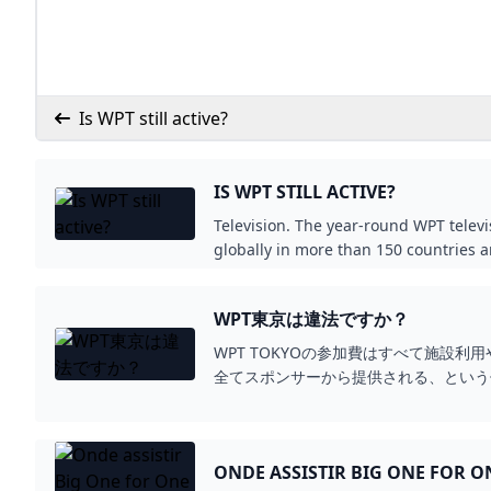
Is WPT still active?
IS WPT STILL ACTIVE?
Television. The year-round WPT telev
globally in more than 150 countries an
producing its 21st season which airs 
Networks in the United States.
WPT東京は違法ですか？
WPT TOKYOの参加費はすべて施設
全てスポンサーから提供される、という
ん。 さらに、メインイベントは順位に
決められていて、サイドイベントの入賞
ナメントの参加費として使えるのみとなって
ONDE ASSISTIR BIG ONE FOR 