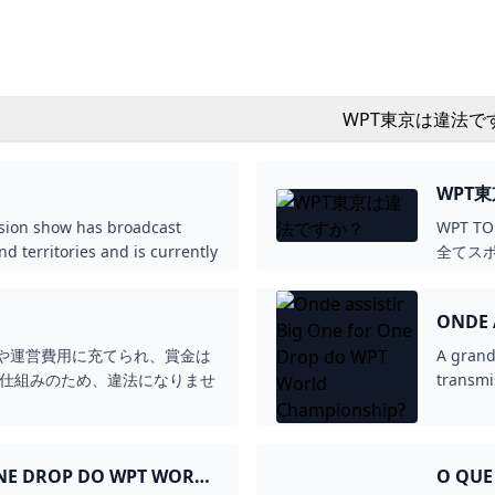
WPT東京は違法で
WPT
ision show has broadcast
WPT 
d territories and is currently
全てス
on Ballys Sports Regional
ん。 
決めら
ONDE 
ナメント
CHAMP
利用や運営費用に充てられ、賞金は
A grand
仕組みのため、違法になりませ
transmi
よって獲得できる賞金額も予め
では海外渡航のサポートやトー
います。2024/04/09
ONE DROP DO WPT WORLD
O QUE