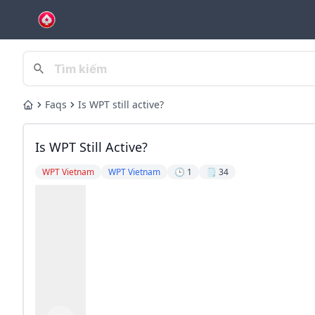
Faqs
Is WPT still active?
Home
Free Poker Global
Poker Tải xuống
Is WPT Still Active?
Steve Enriquez
Nhà tài trợ Tiêu đề WPT Global Now cho Triton Poker S
Hướng dẫn sự kiện WPT Paris 2024
Giorgiy Shkhulkhiya
WPT Vietnam
WPT Vietnam
🕒 1
🗒️ 34
Diego Ventura
Các giải đấu poker trực tuyến hàng đầu để xem và chơ
Free Poker Global
WPT Global từ Chủ nhật Hyper PKO Showdown: Mua th
WPT Global có ứng dụng di động không?
Hướng dẫn rút tiền toàn cầu của WPT: Tiền mặt được
Neymar
Ethan Yau
Kèo Bóng Đá Châu Âu: Hướng Dẫn Chi Tiết và Cách 
Kalyan Chakravarthy Finishes At 8th Place; WPT Vietn
Todd Brunson
Đủ điều kiện tham quan Red Dragon Poker Tour Jeju
Lex Veldhuis
Berry Johnston
Fernando Habegger
Một chút bình tĩnh
Đối tác toàn cầu của WPT với Câu lạc bộ bài Poker & Sò
Kitty Kuo
Jonathan Borenstein
Ramon Colillas
Is WPT legal in the US?
- YouTube
Boris Kolev
Where is the WPT Vietnam tournament located?