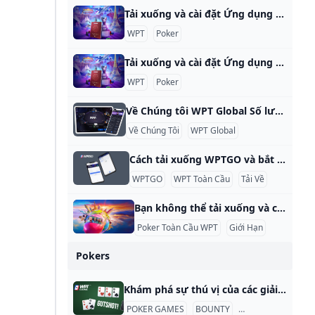
Jack Binion
Pamela Balzano
Levidis Konstantinos
Poker Vietnam
Tải xuống và cài đặt Ứng dụng WPT Global Tải xuống và Cài đặt WPT Global Hãy làm theo các bước sau để tải xuống phần mềm Poker của chúng tôi và cài đặt ứng dụng WPT Global. Bước 1: Tải xuống ứng dụng WPT Global Chọn nút “Tải xuống ngay” để bắt đầu quá trình tải xuống. Sau khi ứng dụng được tải xuống vào máy tính của bạn, hãy mở tệp (kiểm tra trong thư mục “Tải xuống”).
Sergio Aido
Poker Vietnam
Eduard Barsegyan
WPTDeepStacks WPT Vietnam Season 2018-201
WPT
Poker
Giải vô địch WPT khơi dậy tinh thần của huyề
Jake Schindler
Calvin Anderson
Top 5 Nhà Cái Uy Tín Nhất Việt Nam 2024
Lex Veldhuis
Blake Bohn
Phần thưởng trận đấu toàn cầu WPT là gì?
Tải xuống và cài đặt Ứng dụng WPT Global Tải xuống và Cài đặt WPT Global Hãy làm theo các bước sau để tải xuống phần mềm Poker của chúng tôi và cài đặt ứng dụng WPT Global. Bước 1: Tải xuống ứng dụng WPT Global Chọn nút “Tải xuống ngay” để bắt đầu quá trình tải xuống. Sau khi ứng dụng được tải xuống vào máy tính của bạn, hãy mở tệp (kiểm tra trong thư mục “Tải xuống”).
Mikhail Shalamov
Ole Schemion
World Series of Poker 2025: 100 Giải Bracelet Lị
WPT
Poker
Cory Zeidman nhận tội về kế hoạch gian lận cá
Quảng cáo mới nhất của WPT Global: vé cho mộ
Dylan Weisman
Bạn có thể rút tiền khỏi WPT Global không?
Kenny Hallaert
Is online poker legal in Vietnam?
Về Chúng tôi WPT Global Số lượng người chơi đông đảo và có mọi giải đấu từ miễn phí gia nhập đến phí gia nhập cao – cộng thêm các sự kiện đặc biệt thường xuyên! WPT Global Khi Giải đấu Xì tố Thế giới lần đầu lên sóng trên truyền hình năm 2003, xì tố đã thực sự bùng nổ. Thương hiệu WPT mang tính biểu tượng từ đó đã đi đầu trong đổi mới xì tố và bên cạnh trò chơi từ lâu đã gắn liền với các sự kiện trực tiếp trên sân khấu thế giới, WPT Global đã đưa trò chơi đến với người chơi trên nền tảng trực tuyến mới tiên tiến.
New Coronavirus Strikes Down WPT Events in 
Hướng dẫn sự kiện WPT Paris 2024
World Poker Tour - PlayWPT Free Texas Holde
Về Chúng Tôi
WPT Global
How much does the winner of the WPT get?
World Poker Tour announces WPT Vietnam and
Mikhail Ykovlev
Mẹo mới toàn cầu của WPT: Xem trước cá cược
Free Poker Global
Annette Obrestad
Cách tải xuống WPTGO và bắt đầu Cách tải xuống WPTGO và bắt đầu với Poker trực tuyến Bắt đầu với WPTGO, nền tảng poker trực tuyến được liên kết với World Poker Tour, thật đơn giản và nhanh chóng. Hãy làm theo các bước đơn giản sau để tải xuống phần mềm và thiết lập tài khoản của bạn. Bước 1: Tải ứng dụng WPTGO Để bắt đầu, hãy nhấp vào nút Tải xuống ngay trên trang web WPTGO.
Bruno Volkmann
Những con át chủ bài bị lừa gạt và bẻ khóa m
Phil Wilburn - Darren Sneed
WPTGO
WPT Toàn Cầu
Tải Về
Thomas Santerne
Poker toàn cầu có phải là tiền thật không?
Poker Tải xuống
Bạn không thể tải xuống và chơi WPT Poker Global ở các quốc gia và khu vực bên dưới Người chơi ở hơn 100 quốc gia có thể truy cập WPT Global Poker, nhưng có những hạn chế cụ thể dựa trên quy định của địa phương. Tại sao bạn không thể tải xuống và chơi WPT Poker Global ở các quốc gia và khu vực bên dưới Các quốc gia có thể truy cập WPT Global Người chơi có thể đăng ký và tải xuống WPT Global từ các khu vực sau:
Ihor Yaroshevskyi
Simeon Spasov
Dylan Weisman
Một chút bình tĩnh
Poker Toàn Cầu WPT
Giới Hạn
Đánh giá về Everygame Poker: Hướng dẫn chơi
Vietnam.vn - Nền tảng quảng bá hình ảnh Việ
Poker Tải xuống
Free Poker Global
Poker Vietnam
Pokers
Frankie của Next Gen Poker đã khóc sau ván bà
Is WPT legal in the US?
Joris Ruijs
Patrik Antonius
Về Chúng tôi WPT Global
Ứng dụng sòng bạc trực tuyến hàng đầu năm
Phần thưởng trận đấu toàn cầu WPT là gì?
Lươn Parssinen
Cách tải xuống WPTGO và bắt đầu
Poker Tải xuống
Hokyiu Lee
Khám phá sự thú vị của các giải đấu tiền thưởng Tham gia Global Poker ngay GIẢI ĐẤU TIỀN THƯỞNG LÀ GÌ? Giải đấu tiền thưởng là một giải đấu cụ thể trong đó giải thưởng được chia giữa tổng giải thưởng và người chơi. Người chơi nhận được giải thưởng cho mỗi người chơi mà họ loại khỏi giải đấu. (Chúng tôi đùa giỡn khi nói, “Người chơi nhận được giải thưởng cho mỗi người chơi mà họ thực hiện bước đi trên tấm ván ảo,” nhưng chúng tôi chỉ có thể xử lý rất nhiều cách chơi chữ cướp biển cùng một lúc.
Patrick Tardif
bàn tay tài chính
Làm cho Phil Ivey cười có thể biến thành một n
Scott Baumstein
Pablo Silva
888poker: Bạn có bỏ một bộ quân Át ở vị trí n
POKER GAMES
BOUNTY
Global Poker
Tôi có thể chơi GGPoker ở Mỹ không?
¿En qué canal se transmite el World Poker Tou