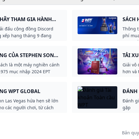
315.054 USD
 phí được kích hoạt lại là bao nhiêu?
 gây sốc!
rnament Schedule and
 HÃY THAM GIA HÀNH
SÁCH 
Giải đấu cộng đồng Discord
Thông t
ợp pháp không?
r Database
g xếp hạng tháng 9 đang
phí mua
được tổ
óng mà bạn có thể thực hiện đối với trò chơi Poker của mìn
ngày 25
 các quốc gia và khu vực bên dưới
 Thử Làm Session WPT Xem Thế Nào - YouTube
ẾNG CỦA STEPHEN SONG
TẢI X
8.000 đ
ĐỒNG LỚN
qua nhi
 third major Vietnam poker series scrapped since Decembe
cách là một máy nghiền cánh
Giải vô
 1.975 mục nhập 2024 EPT
hơn và 
 sự nghiệp là hơn 14 triệu đô
thức xế
ỤNG WPT GLOBAL
ĐÁNH 
in Hanoi
ynn Las Vegas hứa hẹn sẽ lớn
Đánh gi
 2025 qua các vệ tinh toàn cầu WPT
 Sòng bạc JP Poker ở Ireland
ho các người chơi, từ cách
gặp
bàn chung kết.
in Hanoi
Bản qu