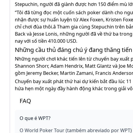
Stepuchin, người đã giành được hơn 150 điểm mù lớn
“Tôi đã từng đọc một cuốn sách poker dành cho người
nhận được sự huấn luyện từ Alex Foxen, Kristen Foxe
chỉ chơi đùa thôi.â Tham gia cùng Stepuchin trên b
Back và Jesse Lonis, những người đã về thứ ba tron
nay với số tiền 410.000 USD.
Những cầu thủ đáng chú ý đang thăng tiến
Những người chơi khác tiến lên từ chuyến bay xuất 
Shannon Shorr, Adam Hendrix, Matt Glantz và Joe M
gồm Jeremy Becker, Martin Zamani, Francis Anderson
Chuyến bay xuất phát thứ hai dự kiến ​​bắt đầu lúc 
hứa hẹn một ngày đầy hành động khác trong giải vô đ
Poker Vietnam
Free Poker Global
FAQ
Irene Albarran
Dailymotion
Tàu đổ bộ đặc biệt Lijo
New Coronavirus Strikes Down WPT Events in Asia
Poker Vietnam
Poker Tải xuống
Adam Hendrix
O que é WPT?
¿En qué canal se transmite el World Poker Tour?
John Hennigan
Hermann Schweiger
Làm thế nào để bạn trở thành người chơi WPT?
Ứng dụng sòng bạc trực tuyến hàng đầu năm 2025
Michael Addamo
Lyle Berman
Poker Tải xuống
O World Poker Tour (também abreviado por WPT)
Frankie của Next Gen Poker đã khóc sau ván bài rút 