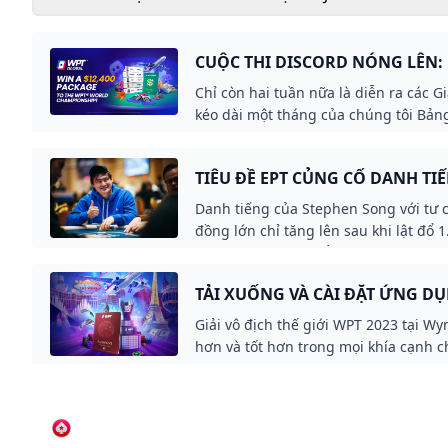
Yury Dzivielevsky
Sweet Bonanza có trả tiền thật không?
Chơi Poker trực tuyến và kiếm được tiền thật.
Ricardo Mateus
Hệ số nhân Big Bass Bonanza cho mỗi vòng quay miễn
Người chiến thắng WPT kiếm được bao nhiêu? Con số
Christoph Vogelsang
Dmitry Yurasov
WPT Vietnam Passport to World Championship Tou
Ihor Yaroshevskyi
CUỘC THI DISCORD NÓNG LÊN:
Timothy Rutherford
Felipe Herezer
Sòng bạc trực tuyến đáng tin cậy nhất: WPT Global
ĐỘNG!
Pedro Garagnani
Chỉ còn hai tuần nữa là diễn ra các 
Special Events Tours World Poker Tour
Đếm bài trong Poker - Cách thức hoạt động và có h
World Poker Tour - WPT Vietnam: Hendon Mob Poke
kéo dài một tháng của chúng tôi Bản
Free Poker Global
Bạn có thể rút tiền khỏi WPT Global không?
Poker Vietnam
nóng lên!
Jeff Gross
Chiến lược toàn cầu của WPT Mười cải tiến nhanh ch
vũ trụ 1812
Bạn không thể tải xuống và chơi WPT Poker Global ở
WPT GLOBAL 10 20 40 Phong Độ Đang Lên Nên Mình
TIÊU ĐỀ EPT CỦNG CỐ DANH TI
Sami Bachhid
WPT東京は違法ですか？
Poker Tải xuống
NHƯ MỘT MÁY NGHIỀN CÁNH 
World Poker Tour event in Hanoi cancelled becomes
Danh tiếng của Stephen Song với tư 
Dainius Antanaitis
Sách hướng dẫn giải đấu WPT Playground 2024
đồng lớn chỉ tăng lên sau khi lật đổ
S21 WPT Prime Vietnam Flickr
Và Sepiol
Jason Daly
Barcelona với số điểm cao nhất trong
Ai có nhiều vòng tay WSOP nhất?
Where is WPT legal?
Todd Brunson
la.
Vincent Teutinico
TẢI XUỐNG VÀ CÀI ĐẶT ỨNG D
Adam Walton
Neymar
What poker is played in WPT?
Top 5 Nhà Cái Uy Tín Nhất Việt Nam 2024
WPT Vietnam 2024 Cancelled: Poker Tourney Chaos 
Giải vô địch thế giới WPT 2023 tại W
Đủ điều kiện tham quan Red Dragon Poker Tour Jeju
Đối tác toàn cầu của WPT với Câu lạc bộ bài Poker &
Lươn Parssinen
hơn và tốt hơn trong mọi khía cạnh c
WPT 2026: World Poker Tour Còn Sống Khỏe?
Artur Martirosian
Jake Schindler
thức xếp hạng đến thanh toán trong 
WPT Vietnam 2024 Cancelled: Poker Tourney Chaos 
Và Sepiol
Leo Margets
Ai có nhiều vòng tay WSOP nhất?