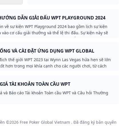
Cuộc sống Boeree
Jason Daly
Juan Pardo
5 mẹo chiến lược đơn giản nhưng hiệu quả cho 
WPT Australia Returns: Thời điểm quan trọng c
Omar Eliach
O que é WPT?
2024 WPT Prime Vietnam (CANCELED) Schedul
Phil Hellmuth có thể bỏ Pocket Kings trên Hus
Một người phụ nữ hướng dẫn lựa chọn đồ chơi
Ihor Yaroshevskyi
HƯỚNG DẪN GIẢI ĐẤU WPT PLAYGROUND 2024
Trò chơi roulette lần đầu tiên được chơi ở đâu 
Roulette đóng vai trò gì trong văn hóa đại c
liên Hiệp Quốc
in về sự kiện WPT Playground 2024 bao gồm lịch sự kiện
bàn tay tài chính
Mẹo mới toàn cầu của WPT: Xem trước cá cược
Hãy để Hunt Lauritsen
 vào cơ cấu giải thưởng và thể lệ thi đấu. Sự kiện này sẽ
Ngày 20-25 tháng 9 năm 2024 Giải vô địch WP
liên Hiệp Quốc
 chức tại The Star Casino ở Gold Coast Úc từ ngày 20 đến
Ram Farvash
John Juanda
h ngay bây giờ
 tháng 9 năm 2024. Sự kiện chính là Giải vô địch trị giá
MPT Schedule
Không có tiền gửi miễn phí tại WPT Global - ch
UỐNG VÀ CÀI ĐẶT ỨNG DỤNG WPT GLOBAL
ô la Úc và những người tham gia có thể đủ điều kiện thông
ều giải đấu vệ tinh.
r – IAG
 địch thế giới WPT 2023 tại Wynn Las Vegas hứa hẹn sẽ lớn
tốt hơn trong mọi khía cạnh cho các người chơi, từ cách
p hạng đến thanh toán trong bàn chung kết.
GIÁ TÀI KHOẢN TOÀN CẦU WPT
á và Báo cáo Tài khoản Toàn cầu WPT và Câu hỏi Thường
yền ©2026
Free Poker Global Vietnam
. Đã đăng ký bản quyền