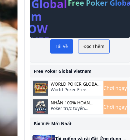
Global
Poker Vietnam
Free Poker Global Vietnam
Poker Vietnam
Vanessa Kade
Dan Cates
m
Ramon Colillas
Ian Matakis
Phần thưởng chào mừng mới của WPT Global: 
Eric Seidel
OW
Nick Petrangelo
Jason Daly
KER
Anatoly Filatov
Lươn Parssinen
Ai là người chơi WPT giỏi nhất?
Bạn có thể chơi bằng tiền thật trên WPT Globa
Tải Về
Đọc Thêm
L
Phần thưởng trận đấu toàn cầu WPT là gì?
Tom McEvoy
Jordan Sleen
Ethan Yau
Cody Bartlett
Steve Enriquez
Poker Tải xuống
Free Poker Global Vietnam
Christoph Vogelsang
bàn tay tài chính
Tôi có thể chơi GGPoker ở Mỹ không?
Free Poker Global
Quy tắc mới cho Thiên đường WSOP: Thiết bị đi
WORLD POKER GLOBAL
Chơi ngay
APP
World Poker Free
Stu Ungar
Tyler Barnes
App777
Josh Manley
Là poker trực tuyến được gian lận?
NHẬN 100% HOÀN
Jim Collopy
Jan Wagner
Chơi ngay
TIỀN KHI NẠP LẦN ĐẦU
Poker trực tuyến
Phil Wilburn - Darren Sneed
Breaking down WPT Vietnam Passport to the Wo
chuyên nghiệp, giành
giải thưởng hấp dẫn
Punnat Punsri
Michael Vương
Poker Vietnam
Bài Viết Mới Nhất
Who is the CEO of WPT?
Samuel Laskowitz
Tôi có thể chơi GGPoker ở Mỹ không?
Alexander Tkatschew
Giải vô địch tiền thưởng vàng: Cú sút hàng tu
- YouTube
Poker Vietnam
Tải xuống và cài đặt Ứng dụng WPT Global Tải xuống và Cài đặt WPT Global Hãy làm theo các bước sau để tải xuống phần mềm Poker của chúng tôi và cài đặt ứng dụng WPT Global. Bước 1: Tải xuống ứng dụng WPT Global Chọn nút “Tải xuống ngay” để bắt đầu quá trình tải xuống. Sau khi ứng dụng được tải xuống vào máy tính của bạn, hãy mở tệp (kiểm tra trong thư mục “Tải xuống”).