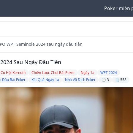
Poker miễn 
PO WPT Seminole 2024 sau ngày đầu tiên
2024 Sau Ngày Đầu Tiên
Cơ Hội Kornuth
Chiến Lược Chơi Bài Poker
Ngày 1a
WPT 2024
i Đấu Bài Poker
Kết Quả Ngày 1a
Nhà Vô Địch Poker
🕒 3
🗒️ 558
Chi Minh City Da Nang
nd Offers 8.1B Prize Pool
n 315.054 USD
 gì?