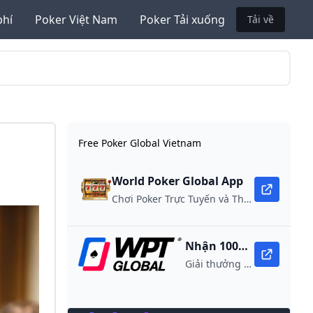
phí
Poker Việt Nam
Poker Tải xuống
Tải về
Poker Tải xuống
Free Poker Global Vietnam
WPT Cambodia ở đâu?
Nick Schulman
Dan Cates
World Poker Global App
Ai là người chơi WPT giỏi nhất?
Chơi Poker Trực Tuyến và Thắng Tiền Thật.
Andrew Ostapchenko
WPT Global có phải là một trang web tốt khôn
Nhận 100% hoàn tiền khi nạp lần đầu
Bruno Volkmann
Lễ hội mùa xuân toàn cầu WPT: 7.000.000 đô l
Giải thưởng hàng ngày đảm bảo 10,000 USD
Lươn Parssinen
Kim bấm Matt