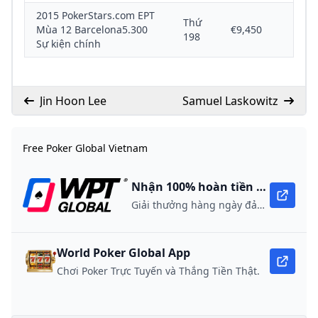
2015 PokerStars.com EPT
Thứ
Mùa 12 Barcelona5.300
€9,450
198
Sự kiện chính
Jin Hoon Lee
Samuel Laskowitz
Poker Vietnam
Free Poker Global Vietnam
Vincent Meli tăng lên 100.000 với K♣️ J♣️ Francois Tosques Ca
Nick Schulman
Is WPT legal in the US?
Nhận 100% hoàn tiền khi nạp lần đầu
Maria Konnikova
Giải thưởng hàng ngày đảm bảo 10,000 USD
Tôi có thể sử dụng phần mềm theo dõi hoặc HUD không
Sami Bachhid
World Poker Global App
Đại sứ 888poker Vivian Saliba chia sẻ những lời khuyên 
Jaewook Shin Wins WPT Vietnam High Roller Title After 
Chơi Poker Trực Tuyến và Thắng Tiền Thật.
Ionut Voinea
Georgina James