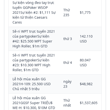
Sự kiện vòng đeo tay trực
tuyến GGPoker WSOP
Thứ
2021Sự kiện #2: $1,111 Sự
$1,775
235
kiện từ thiện Caesars
Cares
Sê-ri WPT trực tuyến 2021
của partypokerSự kiện
142.110
thứ 3
#42: $25.500 WPT Super
USD
High Roller, $1m GTD
Sê-ri WPT trực tuyến 2021
của partypokerSự kiện
80.047
thứ 4
#23: $10.300 WPT High
USD
Roller, $1m GTD
Lễ hội mùa xuân GG
ngày
2021H-109: 25.500 USD
$48,982
23
Chủ nhật 5 triệu
Lễ hội mùa xuân GG
Thứ
2021GGSF Super TRIỆU$
$1,537,605
nhất
ME-H: $10.300, $10M GTD