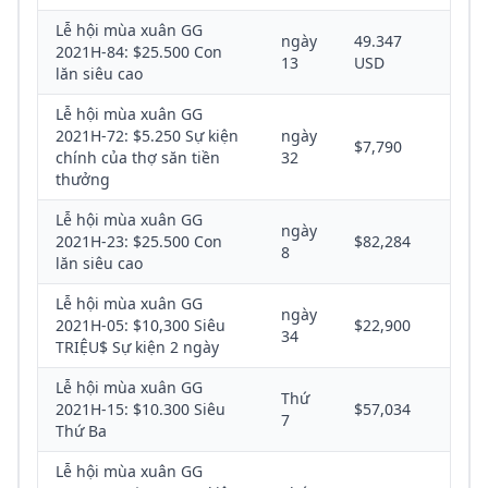
Lễ hội mùa xuân GG
ngày
49.347
2021H-84: $25.500 Con
13
USD
lăn siêu cao
Lễ hội mùa xuân GG
2021H-72: $5.250 Sự kiện
ngày
$7,790
chính của thợ săn tiền
32
thưởng
Lễ hội mùa xuân GG
ngày
2021H-23: $25.500 Con
$82,284
8
lăn siêu cao
Lễ hội mùa xuân GG
ngày
2021H-05: $10,300 Siêu
$22,900
34
TRIỆU$ Sự kiện 2 ngày
Lễ hội mùa xuân GG
Thứ
2021H-15: $10.300 Siêu
$57,034
7
Thứ Ba
Lễ hội mùa xuân GG