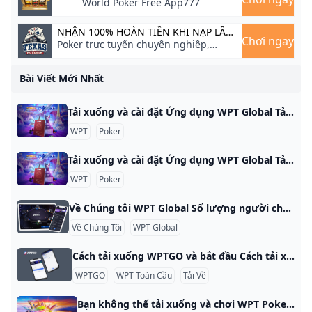
World Poker Free App777
Andras Nemeth
Brian Rast
Lễ hội mùa xuân toàn cầu WPT: 7.000.000 đô la giải thư
888poker: Bạn có bỏ một bộ quân Át ở vị trí này tại Sự 
Dante đi
John Juanda
NHẬN 100% HOÀN TIỀN KHI NẠP LẦN
888poker: 5 Thủ Thuật Bạn CẦN BIẾT Để Cải Thiện Kết Q
Chơi ngay
ĐẦU
JU
Poker trực tuyến chuyên nghiệp,
Làm thế nào để chơi okey trực tuyến?
Is there poker in Vietnam?
giành giải thưởng hấp dẫn
Ognyan Dimov
Và Sepiol
ikB
Poker Tải xuống
Poker Vietnam
Bài Viết Mới Nhất
WSOP USA Top 8 Câu hỏi thường gặp
Michael Addamo
WPT Global Million Hyper PKO Showdown: Chi tiết & Hướ
Kim bấm Matt
Mike Watson
Free Poker Global
Benjamin Spragg
Tải xuống và cài đặt Ứng dụng WPT Global Tải xuống và Cài đặt WPT Global Hãy làm theo các bước sau để tải xuống phần mềm Poker của chúng tôi và cài đặt ứng dụng WPT Global. Bước 1: Tải xuống ứng dụng WPT Global Chọn nút “Tải xuống ngay” để bắt đầu quá trình tải xuống. Sau khi ứng dụng được tải xuống vào máy tính của bạn, hãy mở tệp (kiểm tra trong thư mục “Tải xuống”).
David Oppenheim
Maria Hồ
Cuộc thi CNTT Eric Ting Y
WPT Global có phải là một trang web tốt không?
WPT
Poker
Poker Tải xuống
Bạn có thể rút tiền khỏi WPT Global không?
Felix Schneider
Ognyan Dimov
Timothy Chung: Từ tiệc sinh nhật đến nhà vô địch WPT P
Mẹo mới toàn cầu của WPT: Xem trước cá cược tuần 6 c
Sandra Naujoks
Tải xuống và cài đặt Ứng dụng WPT Global Tải xuống và Cài đặt WPT Global Hãy làm theo các bước sau để tải xuống phần mềm Poker của chúng tôi và cài đặt ứng dụng WPT Global. Bước 1: Tải xuống ứng dụng WPT Global Chọn nút “Tải xuống ngay” để bắt đầu quá trình tải xuống. Sau khi ứng dụng được tải xuống vào máy tính của bạn, hãy mở tệp (kiểm tra trong thư mục “Tải xuống”).
Ben Wilinofsky
Daiva Byrne
Rummikub có giống như okey không?
Bernd Gleissner
Bạn có thể kiếm được tiền thật tại WPT Global không?
WPT
Poker
WPT Global - Câu hỏi thường gặp: Poker trực tuyến
Một người phụ nữ hướng dẫn lựa chọn đồ chơi tình dục
Do you win real money on ClubWPT?
Tyler Barnes
The WPT Vietnam Festival was supposed to kick off yesterd
Punnat Punsri
Who won the WPT in 2024?
Về Chúng tôi WPT Global Số lượng người chơi đông đảo và có mọi giải đấu từ miễn phí gia nhập đến phí gia nhập cao – cộng thêm các sự kiện đặc biệt thường xuyên! WPT Global Khi Giải đấu Xì tố Thế giới lần đầu lên sóng trên truyền hình năm 2003, xì tố đã thực sự bùng nổ. Thương hiệu WPT mang tính biểu tượng từ đó đã đi đầu trong đổi mới xì tố và bên cạnh trò chơi từ lâu đã gắn liền với các sự kiện trực tiếp trên sân khấu thế giới, WPT Global đã đưa trò chơi đến với người chơi trên nền tảng trực tuyến mới tiên tiến.
Andrei Cosmin
Sòng bạc trực tuyến đáng tin cậy nhất: WPT Global
JU
World Poker Tour announces WPT Vietnam and WPT India
Quy tắc mới cho Thiên đường WSOP: Thiết bị điện tử và H
Về Chúng Tôi
WPT Global
Martin Zamani
Hokyiu Lee
Eric Baldwin
Has a girl ever won WPT?
Felix Schneider
Poker Vietnam
Ian Matakis
Cách tải xuống WPTGO và bắt đầu Cách tải xuống WPTGO và bắt đầu với Poker trực tuyến Bắt đầu với WPTGO, nền tảng poker trực tuyến được liên kết với World Poker Tour, thật đơn giản và nhanh chóng. Hãy làm theo các bước đơn giản sau để tải xuống phần mềm và thiết lập tài khoản của bạn. Bước 1: Tải ứng dụng WPTGO Để bắt đầu, hãy nhấp vào nút Tải xuống ngay trên trang web WPTGO.
Has a girl ever won WPT?
Là poker trực tuyến được gian lận?
Làm thế nào để chơi okey trực tuyến?
WPTGO
WPT Toàn Cầu
Tải Về
Ivan Govorov
Who won the WPT in 2024?
Free Poker Global
Bạn không thể tải xuống và chơi WPT Poker Global ở các quốc gia và khu vực bên dưới Người chơi ở hơn 100 quốc gia có thể truy cập WPT Global Poker, nhưng có những hạn chế cụ thể dựa trên quy định của địa phương. Tại sao bạn không thể tải xuống và chơi WPT Poker Global ở các quốc gia và khu vực bên dưới Các quốc gia có thể truy cập WPT Global Người chơi có thể đăng ký và tải xuống WPT Global từ các khu vực sau:
Tính năng Wild ngẫu nhiên của Big Bass Bonanza trong cá
Who is the Vietnamese female poker player?
Chiến lược toàn cầu của WPT Mười cải tiến nhanh chóng m