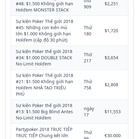
thứ
#48: $1.500 Không giới hạn
$2,251
909
Hold’em MONSTER STACK
Sự kiện Poker Thế giới 2018
#45: Những con kiến ​​mù
Thứ
$1,720
lớn $1.000 Không giới hạn
180
Hold’em (cấp độ 30 phút)
Sự kiện Poker thế giới 2018
Thứ
#34: $1.000 DOUBLE STACK
$3,654
217
No-Limit Hold’em
Sự kiện Poker Thế giới 2018
#21: $1.500 Không giới hạn
Thứ
$2,808
Hold’em NHÀ TẠO TRIỆU
758
PHÚ
Sự kiện Poker thế giới 2018
ngày
#13: $1.500 Big Blind Antes
$11,553
17
No-Limit Hold’em
Partypoker 2018 TRỰC TIẾP
Thứ
TRỰC TIẾP Chung kết lớn
€30.000
89