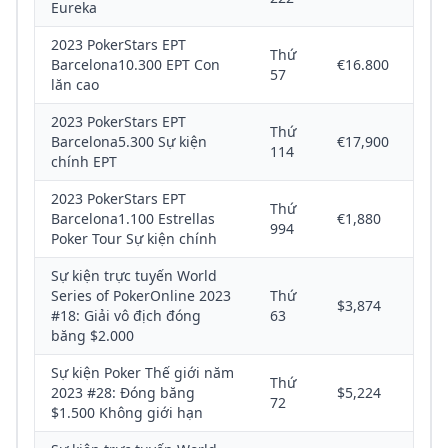
Eureka
2023 PokerStars EPT
Thứ
Barcelona10.300 EPT Con
€16.800
57
lăn cao
2023 PokerStars EPT
Thứ
Barcelona5.300 Sự kiện
€17,900
114
chính EPT
2023 PokerStars EPT
Thứ
Barcelona1.100 Estrellas
€1,880
994
Poker Tour Sự kiện chính
Sự kiện trực tuyến World
Series of PokerOnline 2023
Thứ
$3,874
#18: Giải vô địch đóng
63
băng $2.000
Sự kiện Poker Thế giới năm
Thứ
2023 #28: Đóng băng
$5,224
72
$1.500 Không giới hạn