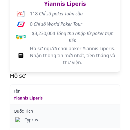
Yiannis Liperis
118
Chỉ số poker toàn cầu
0
Chỉ số World Poker Tour
$3,230,004
Tổng thu nhập từ poker trực
tiếp
Hồ sơ người chơi poker Yiannis Liperis.
Nhận thông tin mới nhất, tiền thắng và
thư viện.
Hồ sơ
Tên
Yiannis Liperis
Quốc Tịch
Cyprus