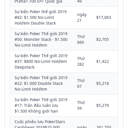
Praha1.100 EPT Quốc gia
49
Sự kiện Poker thế giới 2019
ngày
#82: $1.500 No-Limit
$17,063
21
Hold’em Double Stack
Sự kiện Poker Thế giới 2019
Thứ
#50: Monster Stack - $1.500
$2,705
660
No-Limit Hold’em
Sự kiện Poker Thế giới 2019
Thứ
#37: $800 No-Limit Hold’em
$1,422
282
Deepstack
Sự kiện Poker Thế giới 2019
Thứ
#22: $1.000 Double Stack
$5,218
67
No-Limit Hold’em
Sự kiện Poker Thế giới 2019
Thứ
#17: Trận đấu luân lưu
$5,279
59
$1.500 Không giới hạn
Cuộc phiêu lưu PokerStars
Caribbean 2019$25.000
ngày
261.750