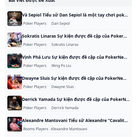
Bài Viết Được Đề Xuất
Cách đủ điều kiện tham gia các sự kiện trực tuyến của 
Poker Chips Có Được Mang Vào Việt Nam Không?
Maxim Shornikau
Michael Acevedo
Sergio Aido
Thêm Escandani
Benny Glaser
Tamas Adamszki
Raigo Aasmaa
Special Events Tours World Poker Tour
Dario Sammartino
Free Poker Global
Hyunsup Kim
Và Sepiol Tiểu sử Dan Sepiol là một tay chơi poker người Mỹ đến từ Indiana với thu nhập sự nghiệp hơn 6,5 triệu USD, theo Hendon Mob. Vào tháng 12 năm 2023, anh đã vượt qua 3.835 bài dự thi để giành chức vô địch thế giới WPT với số tiền 5.282.954 USD sau thỏa thuận đối đầu với Georgios Sotiropoulos. Dan Sepiol giành chức vô địch thế giới WPT (5,3 triệu đô la) với thành tích xuất sắc ở bảng chung kết
Nick Petrangelo
Jonathan Borenstein
WPT Vietnam Passport to World Championship Tournam
Cory Zeidman nhận tội về kế hoạch gian lận cá cược thể 
Sau Q UA New Zealand
Bernd Gleissner
Tải xuống và cài đặt Ứng dụng WPT Global
Poker Players
Dan Sepiol
Hướng dẫn dành cho người mới bắt đầu chơi Poker toàn cầ
Những quốc gia nào bị hạn chế trên WPT Global?
WPT Vietnam 2018: Sumit Sapra Reaches Final Table in We
WPT Vietnam Main Event Online Poker News
Giải vô địch WPT khơi dậy tinh thần của huyền thoại Pok
Vịnh Phá Lưu
Mikhail Shalamov
Khi nào và tại sao số 0 kép được thêm vào bánh xe roule
Herbert Buchine
Alexandre Mantovani
Hãy để Hunt Lauritsen
Sự trở lại của Shevliakov giành giải thưởng hàng triệu 
Barbara Enright
Joey Weissman
Sokratis Linaras Sự kiện được đề cập của PokerNews Sự kiện Địa điểm Giải thưởng 2023 PokerStars EPT Praha2.200 Con lăn cao Eureka Thứ 6 €95,120 Sự kiện WSOP Châu Âu 2023 #3: Sự kiện chính nhỏ 1.350 Thứ nhất €310.350
Khám phá sự thú vị của các giải đấu tiền thưởng Tham gi
XUÂN LIU
Tương lai của trò chơi roulette là gì?
Ian Matakis
Poker Players
Sokratis Linaras
Samuel Mullur
Giải vô địch thế giới WPT 2024 khai mạc tại Wynn Las Vega
Grzegorz Kozieja
Poker ở Hà Nội Có Hợp Pháp Không?
Vietnam game’s new hotbed — After WPT comes Grinder S
Cary Katz
John Gilbert
Vịnh Phá Lưu Sự kiện được đề cập của PokerNews Sự kiện Địa điểm Giải thưởng Sự kiện WSOP Châu Âu 2023 #13: 10.350 Sự kiện chính Giải vô địch Châu Âu NLH thứ 83 €18.000 Sự kiện WSOP Châu Âu 2023 #10: 2.000 Kết hợp 8 trò chơi ngày 13 €3,540 Sự kiện WSOP Châu Âu 2023 #11: Thợ săn tiền thưởng 1.100 NLH Turbo ngày 18 €2,205 Sự kiện WSOP Châu Âu 2023 #5: 550 NLH Colossus Thứ 297 €1,115 Sự kiện WSOP Châu Âu 2023 #6: Giới hạn 5.
Chơi Game Bài Tiến Lên Miền Nam Miễn Phí
Frankie của Next Gen Poker đã khóc sau ván bài rút tiền 
Poker Chips Có Được Mang Vào Việt Nam Không?
Poker Players
Wing Po Liu
Michael Rossitto
Kèo Bóng Đá Châu Âu: Hướng Dẫn Chi Tiết và Cách Đọc 
Đủ điều kiện cho sự kiện chính của WPT Global thông qu
Poker Tải xuống
Santhosh Suvarna
Dwayne Sluis Sự kiện được đề cập của PokerNews Sự kiện Địa điểm Giải thưởng 2023 Unibet Open Bucharest1.100 Sự kiện chính Thứ nhất €65,830 Sự kiện chính 2023 Ailen Open1.150 ngày 21 €10,550 Sự kiện chính Unibet Malta 20221.100 ngày 31 €2,690 Sự kiện Poker thế giới năm 2021 #67: Giải vô địch thế giới sự kiện chính trị giá 10.000 đô la Thứ 313 $33,900 Giải vô địch trực tuyến thế giới WPT 2021Sự kiện #2: Giải vô địch Omaha trị giá 2.
Poker Vietnam
Henry Orenstein
bàn tay tài chính
Chơi Poker trực tuyến và kiếm được tiền thật.
Poker Players
Dwayne Sluis
Bạn có thể chơi bằng tiền thật trên WPT Global không?
Poker Tải xuống
WPTの優勝者は誰ですか？
Derrick Yamada Sự kiện được đề cập của PokerNews Sự kiện Địa điểm Giải thưởng Sự kiện chính RGPS San Diego 2023$600 Thứ nhất $31,565 Sự kiện Poker thế giới năm 2023 #53: Nhà sản xuất triệu phú 1.500 USD Thứ 1129 $2,630 Sự kiện chính 2022 MSPT Venetian Poker Bowl VI$1.100 ngày 12 $12,388 Sự kiện Poker thế giới năm 2021 #61: Giải vô địch Deepstack $600 No-Limit Hold’em Thứ 214 $1,601 Sự kiện Poker Thế giới 2013 #24: $1.
World Poker Tour event in Hanoi cancelled becomes thir
Giorgiy Shkhulkhiya
World Poker Tour Prime - WPT Prime Vietnam: Hendon 
Justin Liberto
Crown Poker Club Hanoi World Poker Tour
Where is WPT legal?
Poker Players
Derrick Yamada
Gab Yong Kim
Anatoly Filatov
Annette Obrestad
Poker Vietnam
Alexandre Mantovani Tiểu sử Alexandre “Cavalito” Mantovani là một tay chơi poker người Brazil và là Đại sứ 888poker. “Tôi không thể nói thay cho người khác, nhưng kể từ khi bắt đầu sự nghiệp chơi poker, tôi luôn mơ ước trở thành một chuyên gia đại diện cho một trang poker. Và tôi rất vui khi đạt được một mục tiêu khác trong sự nghiệp của mình!” Mantovani nói. Hãy nhớ theo dõi Mantovani trên Twitch, Instagram hoặc Twitter.
Vivian Saliba
Đánh giá về Everygame Poker: Hướng dẫn chơi Poker trự
Top 5 Game Poker Hay Nhất Bạn Cần Chơi
Sam Greenwood
Rooms Players
Alexandre Mantovani
Các quy tắc và lựa chọn cá cược ban đầu cho roulette là g
Oleg Vasylchenko
Sam Soverel
World Poker Tour – WPT Prime Vietnam Hanoi 01 - 14 OC