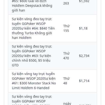
#65: $600 Giải vô địch
$1,592
263
Hold’em Deepstack không
giới hạn
Sự kiện vòng đeo tay trực
tuyến GGPoker WSOP
Thứ
2020Sự kiện #64: $840 Tiền
$1,18
155
thưởng Turbo Không giới
hạn Hold’em
Sự kiện vòng đeo tay trực
tuyến GGPoker WSOP
Thứ
2020Sự kiện #63: Sự kiện
$2,734
470
chính nhỏ $500, $5 triệu
GTD
Sự kiện vòng tay trực tuyến
GGPoker WSOP 2020Sự kiện
Thứ
$1,714
#61: $300 Monster Stack No
48
Limit Hold’em 6-Handed
Sự kiện vòng đeo tay trực
tuyến GGPoker WSOP
ngày