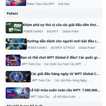
Tôi có thể chơi ở Mỹ không?
David Coleman
Poker Toàn Cầu WPT
Giới Hạn
Bạn có thể chơi WPT toàn cầu bằng VPN không?
Bạn có thể chơi poker với 1 bộ bài không?
Poker Vietnam
Poker Vietnam
Poker Vietnam
Pokers
Hướng dẫn rút tiền toàn cầu của WPT: Tiền mặt được thự
WPT Vietnam High Roller Warm Up Has Record Entries And
Benjamin Spragg
Tải xuống và cài đặt Ứng dụng WPT Global
Một chút bình tĩnh
BLOG: WPT Vietnam is a Cultural Wonderland – World Po
Kyna Anh
Has a girl ever won WPT?
Is WPT poker free?
Poker Vietnam
Jinho Hong
Khám phá sự thú vị của các giải đấu tiền thưởng Tham gia Global Poker ngay GIẢI ĐẤU TIỀN THƯỞNG LÀ GÌ? Giải đấu tiền thưởng là một giải đấu cụ thể trong đó giải thưởng được chia giữa tổng giải thưởng và người chơi. Người chơi nhận được giải thưởng cho mỗi người chơi mà họ loại khỏi giải đấu. (Chúng tôi đùa giỡn khi nói, “Người chơi nhận được giải thưởng cho mỗi người chơi mà họ thực hiện bước đi trên tấm ván ảo,” nhưng chúng tôi chỉ có thể xử lý rất nhiều cách chơi chữ cướp biển cùng một lúc.
Daniel Rezaei
Maria Hồ
Những con cá tiền trị giá bao nhiêu Big Bass Bonanza?
Mike Sexton
Ai đã phát minh ra trò chơi roulette?
Poker Chips Có Được Mang Vào Việt Nam Không?
POKER GAMES
BOUNTY
Global Poker
WPT Vietnam 2024 Cancelled: Poker Tourney Chaos in Ha
Ana Marquez
WPT Global có tính phí gửi hoặc rút tiền không?
Scott Einger
Các giải đấu hàng ngày từ WPT Global
Đủ điều kiện tham quan Red Dragon Poker Tour Jeju 2025
Trò chơi riêng tư Poker toàn cầu là gì - Chỉ ở Hoa Kỳ
Carlos Mortensen
Is WPT still active?
Can you play poker in Vietnam?
Justin Saliba
Phil Wilburn - Darren Sneed
Hướng dẫn dành cho người mới bắt đầu chơi Poker toàn cầu: Tìm hiểu luật chơi Jackpot Sit'n'Go Bạn đang tìm kiếm một cơn sốt adrenaline không giống ai? Không cần tìm đâu xa ngoài Giải đấu Jackpot Sit’n’Go của chúng tôi! Nó diễn ra nhanh chóng, khốc liệt và giải thưởng rất lớn! Chỉ với GC 1.000 hoặc SC 0,5, bạn có thể chơi tới 200 lần chỉ trong vài phút! Chơi tối đa bốn Giải đấu Jackpot Sit’n’Go ly kỳ cùng một lúc, nếu bạn có thể xử lý được hành động này!
Hướng Dẫn Hỗ Trợ Kỹ Thuật Tải WPT Chi Tiết
WPT Australia Returns: Thời điểm quan trọng của poker t
Sách hướng dẫn giải đấu WPT Playground 2024
Jake Schwartz
Nguồn gốc của cái tên Roulette là gì?
POKER GAMES
JACKPOT SIT’N’GO
Global Poker
Sokratis Linaras
Is there live poker in Vietnam?
Làm cách nào để tôi giành được chiến thắng tối đa Big B
Phụ huynh Masashi
Artur Martirosian
WPTDeepStacks WPT Vietnam Season 2019-2020 World P
Kannappong Dhanrattra
Where is WPT located?
William McCracken
Bạn có thể chơi WPT Global ở đâu? Các quốc gia được hỗ trợ & nổi bật nền tảng Tham gia cùng người chơi từ hơn 60 quốc gia trên thế giới, WPT Global đã xây dựng một trong những cái tên có uy tín nhất trong trò chơi trực tuyến. Điều này bao gồm: **Bắc Mỹ:**Canada, Hoa Kỳ **Châu Âu:**Vương quốc Anh, Đức, Pháp, Ý, Tây Ban Nha, Hà Lan, Bỉ, Thụy Sĩ, Áo, Ireland, Bồ Đào Nha, Thụy Điển, Na Uy, Đan Mạch, Phần Lan, Ba Lan, Cộng hòa Séc, Hungary, Romania, Bulgaria, Hy Lạp, Cyprus, Thổ Nhĩ Kỳ **Châu Á:**Nhật Bản, Hàn Quốc, Singapore, Hồng Kông, Đài Loan, Ấn Độ, Malaysia, Indonesia, Philippines, Thái Lan, Việt Nam **Châu Đại Dương:**Úc, New Zealand **Mỹ Latinh:**Brazil, Mexico, Argentina, Chile, Colombia, Costa Rica, Panama **Châu Phi & Trung Đông:**Nam Phi, Nigeria, Ai Cập, Các Tiểu vương quốc Ả Rập Thống nhất, Ả Rập Saudi, Israel WPT Global là tất cả về các tùy chọn chơi game ở cốt lõi của nó.
Alejandro Lococo
Yuval Bronshtein
Máy đánh bạc trả tiền thật mà không cần đặt cọc Chơi mi
Jeff Gross
WPT Toàn Cầu
Các Quốc Gia Toàn Cầu WPT
Poker Trực Tuy
Joe McKeehen
Sean mùa đông
Hướng Dẫn Hỗ Trợ Kỹ Thuật Tải WPT Chi Tiết
Niklas Astedt
Poker Vietnam
Poker Tải xuống
João Vieira
Các giải đấu hàng ngày từ WPT Global Các giải đấu hàng ngày từ WPT Global đã trở thành một vật cố định cho người chơi đang tìm kiếm sự cạnh tranh chất lượng, ổn định trong lĩnh vực trực tuyến. Các trò chơi rủi ro cộng với tập trung vào các sự kiện gần hơn đáng kể đến hàng ngày, cho phép người chơi thường xuyên kiểm tra kỹ năng cửa hàng của họ để lấy tiền mặt và giải thưởng.
Free Poker Global
World Poker Tour - PlayWPT Free Texas Holdem Poker - 
Frank Stepuchin dẫn đầu RRPO WPT Seminole 2024 sau n
Poker tournament
Georgina James
WPT Toàn Cầu
Các Giải Đấu Hàng Ngày
Poker Trực
Andras Nemeth
What poker is played in WPT?
Free Poker Global
Do you win real money on ClubWPT?
Lễ hội mùa xuân toàn cầu WPT: 7.000.000 đô la giải thưởng được đảm bảo Lễ hội mùa xuân toàn cầu WPT hứa hẹn sẽ là một trong những sự kiện poker trực tuyến tuyệt vời nhất trong năm và cung cấp cho bạn cơ hội chiến đấu với cảm giác khi bạn chiến đấu để giành được một phần của một giải thưởng được đảm bảo đáng kinh ngạc trị giá 7 triệu đô la! Lễ hội diễn ra từ ngày 5 tháng 5 đến ngày 26 tháng 5, với các giải đấu cho người chơi thuộc mọi cấp độ kỹ năng.
Giải vô địch tiền thưởng vàng: Cú sút hàng tuần của bạn
Jin Hoon Lee
Is poker legal in Vietnam?
John Riordan
Farid Jattin
TP trong WPT poker là gì?
¿En qué canal se transmite el World Poker Tour?
WPT Global từ Chủ nhật Hyper PKO Showdown: Mua thấp
WPT Toàn Cầu
Lễ Hội Mùa Xuân
Giải Đấu Poker
Fahredin Mustafov
Tiền thưởng chào mừng sòng bạc trực tuyến không có ti
Chơi Game Bài Tiến Lên Miền Nam Miễn Phí
How much is Xuan Liu worth?
Poker Vietnam
Free Poker Global