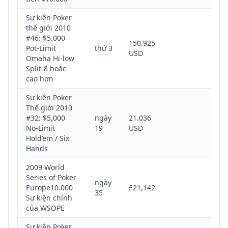
Sự kiện Poker
thế giới 2010
#46: $5.000
150.925
Pot-Limit
thứ 3
USD
Omaha Hi-low
Split-8 hoặc
cao hơn
Sự kiện Poker
Thế giới 2010
#32: $5,000
ngày
21.036
No-Limit
19
USD
Hold’em / Six
Hands
2009 World
Series of Poker
ngày
Europe10.000
£21,142
35
Sự kiện chính
của WSOPE
Sự kiện Poker