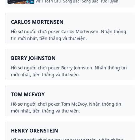
Adam Hendrix
WPT Macau is Latest Casualty in Cancelled Live Poker Eve
WPT Toàn Cầu
Sòng Bạc
Sòng Bạc Trực Tuyến
Jake Schindler
What poker is played in WPT?
Josh Manley
Poker Tải xuống
Is there live poker in Vietnam?
Free Poker Global
Poker Vietnam
Quirin Heinz
Hyper Dash trong WPT Global là gì? Đi sâu vào hành độn
Christoph Vogelsang
Sòng bạc trực tuyến đáng tin cậy nhất: WPT Global
Kevin Hart
Tiêu đề EPT củng cố danh tiếng của Stephen Song như 
Timothy Rutherford
Jordan Banfield
Eduard Barsegyan
Kannappong Dhanrattra
CARLOS MORTENSEN
Onde assistir Big One for One Drop do WPT World Cham
John Juanda
Nicholas Walsh
Giải thích về dây buộc trong Poker - Dây buộc trong Poker
Sean mùa đông
Justin Saliba
Free Poker Global
Tom McEvoy
What is the best free poker?
Hồ sơ người chơi poker Carlos Mortensen. Nhận thông
Cory Zeidman nhận tội về kế hoạch gian lận cá cược thể 
Tải xuống và cài đặt Ứng dụng WPT Global
WPT東京は違法ですか？
WPT Global tổ chức sự kiện ở những quốc gia và khu vực
Việt Nam Có Phòng Poker Không? Sự Thật Về Poker Hợp
Mike Matusow
Eliot Hudon vô địch WPT World Championship
tin mới nhất, tiền thắng và thư viện.
Alejandro Lococo
Thomas Boivin
Leo Jokura
Alec Torelli đã thành công vào ngày thứ 2 của WSOP nhưn
Samuel Mullur
Felipe Herezer
Alec Torelli đã thành công vào ngày thứ 2 của WSOP nhưn
WPT Vietnam Passport to the World Championship LifeO
Top 5 Game Poker Hay Nhất Bạn Cần Chơi
Wiktor Malinowski
Free Poker Global
Dailymotion
Mimi Trần
Joey Weissman
Maurice Nass
Nikolaos Lambropoulos
Eric Rồng
BERRY JOHNSTON
WPT Global từ Chủ nhật Hyper PKO Showdown: Mua thấp
Teun Mulder
Lươn Parssinen
Farid Jattin
Hãy cẩn thận với Moura
Dwayne Sluis
Chris Moorman
Làm chủ nhiều bàn khi chơi Poker trực tuyến với chuyên
WPT Vietnam Passport to the World Championship LifeO
Crown Poker Club Hanoi World Poker Tour
Hồ sơ người chơi poker Berry Johnston. Nhận thông tin
Is WPT still active?
Jim Collopy
Poker Vietnam
Có tiền chơi trên WPT Global không?
Roulette đóng vai trò gì trong văn hóa đại chúng chẳng
mới nhất, tiền thắng và thư viện.
WPT Poker Là Gì? Khám Phá World Poker Tour Uy Tín Nh
Chỉ cần Shahad
Is WPT poker Real?
Clonie Gowen
Làm thế nào để bạn trở thành người chơi WPT?
Sam Soverel
WPT Vietnam 2024 Cancelled: Poker Tourney Chaos in Ha
The WPT Prime Vietnam returns in May to Hanoi
Who is the Vietnamese female poker player?
WPT Vẫn Tồn Tại? Sự Thật Về World Poker Tour Hiện Nay
Sandra Naujoks
Làm thế nào để chơi okey trực tuyến?
Poker Tải xuống
Free Poker Global
TOM MCEVOY
Is WPT legal in the US?
Có bao nhiêu bộ bài được sử dụng trong poker?
Irene Albarran
WPT Poker Có Phải Tiền Thật Không?
Bryce Yockey
Có tiền chơi trên WPT Global không?
Neymar
Jin Hoon Lee
Hồ sơ người chơi poker Tom McEvoy. Nhận thông tin
Henrik Hecklen
Nhà tài trợ Tiêu đề WPT Global Now cho Triton Poker Sup
Đánh giá WPT Global
Đối tác toàn cầu của WPT với Câu lạc bộ bài Poker & Sòng
mới nhất, tiền thắng và thư viện.
Barry Greenstein
liên Hiệp Quốc
Và Sepiol
Pedro Garagnani
Joey Weissman
Akkari khác
Hội thảo Mikhail
Là poker trực tuyến được gian lận?
HENRY ORENSTEIN
Dylan Weisman
Cuộc sống Boeree
Bernardo Neves
Sòng bạc trực tuyến đáng tin cậy nhất: WPT Global
Alexey Ponakov