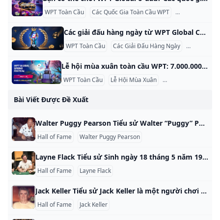
Ai Thắng WPT 2025? Schuyler Thornton Lên Ngôi
WPT Poker Có Phải Tiền Thật Không?
Do you win real money on ClubWPT?
¿En qué canal se transmite el World Poker Tour?
WPT Toàn Cầu
Các Quốc Gia Toàn Cầu WPT
Poker Trực Tuy
Jack Keller
World Series of Poker 2025: 100 Giải Bracelet Lịch Sử & Lị
Is WPT poker Real?
Joseph Chacko
Poker Tải xuống
Poker Tải xuống
Thêm Escandani
Các giải đấu hàng ngày từ WPT Global Các giải đấu hàng ngày từ WPT Global đã trở thành một vật cố định cho người chơi đang tìm kiếm sự cạnh tranh chất lượng, ổn định trong lĩnh vực trực tuyến. Các trò chơi rủi ro cộng với tập trung vào các sự kiện gần hơn đáng kể đến hàng ngày, cho phép người chơi thường xuyên kiểm tra kỹ năng cửa hàng của họ để lấy tiền mặt và giải thưởng.
Poker Tải xuống
Bạn có thể chơi bằng tiền thật trên WPT Global không?
Mikhail Shalamov
Alejandro Lococo
WPT Vietnam 2018: Sumit Sapra Reaches Final Table in We
WPT Toàn Cầu
Các Giải Đấu Hàng Ngày
Poker Trực
Adam Hendrix
Pedro Garagnani
Poker Vietnam
Henry Orenstein
Lễ hội mùa xuân toàn cầu WPT: 7.000.000 đô la giải thưởng được đảm bảo Lễ hội mùa xuân toàn cầu WPT hứa hẹn sẽ là một trong những sự kiện poker trực tuyến tuyệt vời nhất trong năm và cung cấp cho bạn cơ hội chiến đấu với cảm giác khi bạn chiến đấu để giành được một phần của một giải thưởng được đảm bảo đáng kinh ngạc trị giá 7 triệu đô la! Lễ hội diễn ra từ ngày 5 tháng 5 đến ngày 26 tháng 5, với các giải đấu cho người chơi thuộc mọi cấp độ kỹ năng.
Can you play poker in Vietnam?
Jeff Gross
Samuel Laskowitz
2024 WPT Prime Vietnam (CANCELED) Schedule - Poker 
Can you play online poker in Vietnam?
Cuộc thi CNTT Eric Ting Y
Johnny Rêu
Ben Heath
WPT Toàn Cầu
Lễ Hội Mùa Xuân
Giải Đấu Poker
Tiêu đề EPT củng cố danh tiếng của Stephen Song như 
Hãy để Hunt Lauritsen
Orpen Kisacikoglu
Cách bắt đầu chơi bài xì phé trực tuyến vào năm 2025: 
Free Poker Global
Poker Tải xuống
Bài Viết Được Đề Xuất
BLOG: WPT Vietnam is a Cultural Wonderland – World Po
Doug Polk phải đối mặt với phản ứng dữ dội khi chơi tron
Sebastian Huber
Linh Trong Phan S21 WPT Prime Vietnam World Poker Tou
Derrick Yamada
Jordan Sleen
Michael Vương
Xác minh tài khoản hoạt động như thế nào?
Poker tournament
New Coronavirus Strikes Down WPT Events in Asia
Michael Addamo
Poker Tải xuống
Ian Bradley
Walter Puggy Pearson Tiểu sử Walter “Puggy” Pearson là một tay chơi poker người Mỹ đã vô địch Sự kiện chính World Series of Poker (WSOP) năm 1973. Ông là một trong những người đầu tiên tham gia WSOP vào năm 1970, giành được chiếc vòng tay đầu tiên vào năm 1971. Pearson đã giành được tổng cộng bốn chiếc vòng tay WSOP, chỉ riêng năm 1973 đã giành được ba chiếc vòng tay, bao gồm cả chiến thắng trong Sự kiện chính.
Where is WPT played?
Kevin Hart
Các giải đấu poker trực tuyến hàng đầu để xem và chơi 
Jack Keller
Tom McEvoy
2025 Vụ nổ WSOP! Các định dạng mới + Giải thưởng lớn n
Ai là người chơi WPT giỏi nhất?
Hall of Fame
Walter Puggy Pearson
Sandra Naujoks
Justin Liberto
Lyle Berman
Crown Poker Club Hanoi World Poker Tour
Koray Aldemir
Mã thưởng WPT là gì?
Adam Walton
WPT Vietnam Passport To World Championship Cancelled
thechronic99
Felix Schneider
Giorgiy Skhulkhiya
Alec Torellis WSOP Sự kiện chính Ngày chạy 1C: Những các
Ethan Yau
Phil Ivey
Layne Flack Tiểu sử Sinh ngày 18 tháng 5 năm 1969, Layne Flack đến từ Rapid City, Nam Dakota trước khi làm nhân viên chia bài poker trong các câu lạc bộ bài nhỏ ở Montana. Cuối cùng, anh tìm được đường đến Nevada và học theo những tay chơi poker giỏi như Johnny Chan và Ted Forrest. Al Moe trước đây đã viết trong hồ sơ PokerNews này: “Ở tuổi 24, anh ấy và bạn gái chuyển đến Reno, Nevada và đến năm 1995, khi con gái Hailey chào đời, Layne đã trở thành một tay chơi poker chuyên nghiệp toàn thời gian”.
Josh Reichard
How much does it cost to play in the WPT?
Quirin Heinz
WPT Global có mặt tại Việt Nam? Cách nhận ưu đãi và an
Hall of Fame
Layne Flack
¿Dónde se celebrará el Campeonato Mundial WPT en 202
Chơi Game Bài Tiến Lên Miền Nam Miễn Phí
Tùy chọn thanh toán tại EVERYGAME Poker: Giao dịch n
Prime WPT Prime Vietnam Season 2023 World Poker Tou
Người chèo thuyền Barny
888poker: Bạn có bỏ một bộ quân Át ở vị trí này tại Sự 
Những con át chủ bài bị lừa gạt và bẻ khóa một cách tà
Jack Keller Tiểu sử Jack Keller là một người chơi poker người Mỹ đã giành chiến thắng trong Sự kiện chính của World Series of Poker (WSOP) năm 1984. Anh ấy đã giành được hai chiếc vòng tay WSOP khác cũng như Super Bowl of Poker của Amarillo Slim hai lần. Ngoài poker, Keller còn phục vụ trong Lực lượng Không quân Hoa Kỳ trước khi trở thành một người chơi poker.
Duco ten Haven
Michael Esquivel
Georgina James
Hall of Fame
Jack Keller
Ana Marquez
Eduard Barsegyan
WPT Global Million Hyper PKO Showdown: Chi tiết & Hướ