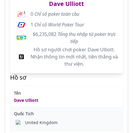
Dave Ulliott
0
Chỉ số poker toàn cầu
1
Chỉ số World Poker Tour
$6,235,082
Tổng thu nhập từ poker trực
tiếp
Hồ sơ người chơi poker Dave Ulliott.
Nhận thông tin mới nhất, tiền thắng và
thư viện.
Hồ sơ
Tên
Dave Ulliott
Quốc Tịch
United Kingdom