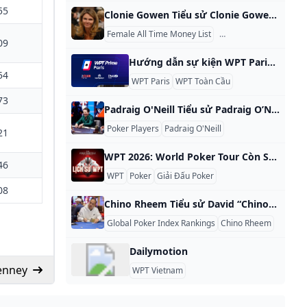
55
Đặng Đặng
Bobby Baldwin
¿Dónde se celebrará el Campeonato Mundial 
Clonie Gowen Tiểu sử Clonie Gowen là một tay chơi poker chuyên nghiệp người Mỹ với thu nhập sự nghiệp hơn 1,5 triệu USD. Một điều thường xuyên vào giữa những năm 2000, số tiền mặt lớn nhất trong sự nghiệp của cô đến vào năm 2008 khi cô giành chiến thắng trong sự kiện Bellagio Cup với số tiền 437.775 đô la. Gowen cũng được biết đến với việc kiện Full Tilt Poker tuyên bố rằng cô đã ký một thỏa thuận miệng với công ty, cho phép cô có quyền sở hữu 1% trong công ty và thỏa thuận đó đã bị vi phạm vì Tilt không thanh toán các khoản thanh toán phân phối cho cô.
Is there a way to play poker for free?
T.J. may mắn hơn
Giải vô địch WPT khơi dậy tinh thần của huyề
Female All Time Money List
Clonie Gowen
09
Ricardo Mateus
Nick Petrangelo
Phần thưởng trận đấu toàn cầu WPT là gì?
Free Poker Global
Poker Tải xuống
Does WPT still exist?
Hướng dẫn sự kiện WPT Paris 2024 Sự kiện WPT Paris 2024 được cung cấp hướng dẫn toàn diện, bao gồm lịch trình sự kiện chi tiết, phí mua vào, cơ c
Poker Vietnam
Alex Keating
54
Mã thưởng WPT là gì?
Ethan Yau
World Poker Tour – WPT Prime Vietnam Hanoi 
WPT Paris
WPT Toàn Cầu
The World Poker Tour Unveils the WPT Prime Pe
Jonathan Borenstein
Poker Tải xuống
Layne Flack
73
Poker Vietnam
Patrick Tardif
Padraig O'Neill Tiểu sử Padraig O’Neill là một tay chơi bài poker người Ireland với tổng số tiền thắng cược suốt đời là hơn 1,5 triệu USD. Chiến thắng lớn nhất của O’Neill đến vào tháng 12 năm 2023 khi anh vô địch Sự kiện chính EPT Praha năm 2023 với số tiền 1.030.000. Anh là người Ireland thứ hai giành chiến thắng EPT sau chiến thắng của Steve O’Dwyer người Mỹ cấy ghép trong trận chung kết EPT Grand Final 2013 ở Monte Carlo.
How much does the winner of the WPT get?
Darren Elias
WPT Global: Cân bằng phạm vi cho người chơi
Ian Matakis
Hokyiu Lee
Daiva Byrne
Teun Mulder
Henrik Hecklen
Poker Players
Padraig O'Neill
21
Joakim Andersson
WPT Vietnam - Passport to the World Champi
Who is the CEO of WPT?
Cory Zeidman nhận tội về kế hoạch gian lận cá
Chơi Poker Online tại Việt Nam: Hướng Dẫn A
Poker Vietnam
- YouTube
Dmitry Yurasov
WPT 2026: World Poker Tour Còn Sống Khỏe? World Poker Tour Có Còn Tồn Tại Không? World Poker Tour (WPT) vẫn đang hoạt động mạnh mẽ vào năm 2026. Tour này được thành lập năm 2002 và đã tổ chức hơn 20 mùa giải. Mỗi năm, WPT thu hút hàng nghìn tay chơi từ khắp thế giới với giải thưởng lớn lên đến hàng triệu đô la. Lịch Sử Phát Triển WPT nổi tiếng nhờ phát sóng trên TV với bình luận viên như Tony Dunst và Vince van Patten.
Is WPT online poker legit?
Giải Vô Địch Poker Thế Giới Ở Đâu?
Diego Ventura
46
Không có tiền gửi miễn phí tại WPT Global - ch
Stu Ungar
Nhà tài trợ Tiêu đề WPT Global Now cho Triton
WPT
Poker
Giải Đấu Poker
WPT Vẫn Tồn Tại? Sự Thật Về World Poker Tou
Levidis Konstantinos
¿En qué canal se transmite el World Poker Tou
Gab Yong Kim
Timothy Rutherford
thechronic99
08
¿Dónde se celebrará el Campeonato Mundial 
Hyunsup Kim
Những con cá tiền trị giá bao nhiêu Big Bass 
Free Poker Global
Đánh giá Tài khoản Toàn cầu WPT
World Poker Tour Prime - WPT Prime Vietna
WPT Vietnam Main Event Online Poker News
Chino Rheem Tiểu sử David “Chino” Rheem là một tay chơi poker người Mỹ đến từ Los Angeles, người đã kiếm được 12,3 triệu đô la từ giải đấu trong sự nghiệp, đưa anh đứng thứ tư trong danh sách kiếm tiền mọi thời đại của California. Rheem, người có số tiền mặt đầu tiên kể từ năm 2004, đã giành được số điểm lớn nhất trong sự nghiệp của mình tại World Series of Poker (WSOP) năm 2008 khi anh đứng thứ bảy trong sự kiện $10.
Frederic Normand
Giải vô địch WPT Prime trở lại với Jereld Sam S
Ognyan Dimov
Vincent Teutinico
Is online poker legal in Vietnam?
Prime WPT Prime Vietnam Season 2022 World
John Juanda
Global Poker Index Rankings
Chino Rheem
Alec Torellis WSOP Sự kiện chính Ngày chạy 1C:
Brock Wilson
Oleg Vasylchenko
Cuộc sống Boeree
alexandr shilko
Xác minh tài khoản hoạt động như thế nào?
Poker Tải xuống
Andras Nemeth
Free Poker Global
WPT Global Million Hyper PKO Showdown: Chi 
Tương lai của trò chơi roulette là gì?
Thomas Amarillo Slim Preston
Dailymotion
Mã thưởng WPT Global tốt nhất là gì?
Các loại WPT khác nhau là gì?
Đánh giá Tài khoản Toàn cầu WPT
Timothy Rutherford
Arthur Morris
¿En qué canal se transmite el World Poker Tou
enney
Victoria Coren Mitchell
WPT Vietnam
Special Events Tours World Poker Tour
Đủ điều kiện cho sự kiện chính của WPT Globa
Hạt Huck
Poker Tải xuống
TP trong WPT poker là gì?
Poker Vietnam
Poker Tải xuống
Maria Konnikova
Vladas Tamasauskas
Tính năng Wild ngẫu nhiên của Big Bass Bonan
Các giải đấu hàng ngày từ WPT Global
Phiên bản SHA cột AR