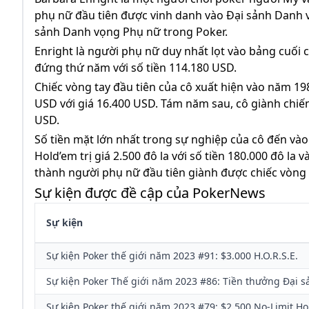
phụ nữ đầu tiên được vinh danh vào Đại sảnh Danh vọ
sảnh Danh vọng Phụ nữ trong Poker.
Enright là người phụ nữ duy nhất lọt vào bảng cuối 
đứng thứ năm với số tiền 114.180 USD.
Chiếc vòng tay đầu tiên của cô xuất hiện vào năm 198
USD với giá 16.400 USD. Tám năm sau, cô giành chiến
USD.
Số tiền mặt lớn nhất trong sự nghiệp của cô đến vào
Hold’em trị giá 2.500 đô la với số tiền 180.000 đô la
thành người phụ nữ đầu tiên giành được chiếc vòng 
Sự kiện được đề cập của PokerNews
Sự kiện
Sự kiện Poker thế giới năm 2023 #91: $3.000 H.O.R.S.E.
Sự kiện Poker Thế giới năm 2023 #86: Tiền thưởng Đại 
Sự kiện Poker thế giới năm 2023 #79: $2.500 No-Limit Ho