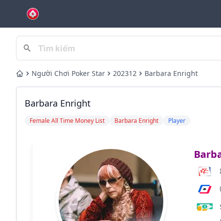
Người Chơi Poker Star
202312
Barbara Enright
Home
Barbara Enright
Female All Time Money List
Barbara Enright
Player
Barba