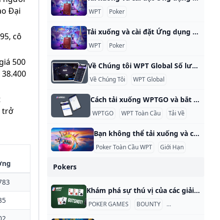
Leo Margets
Bobby Baldwin
Jack Hardcastle
Poker Trực Tuyến Ở Việt Nam: Hợp Pháp Hay B
ào Đại
WPT
Poker
Nick Schulman
Poker Tải xuống
Lukas Pazma
WPT Vietnam Passport Canceled: A Surprising
Michael Esquivel
Wave of cancellations continues WPT Macau ca
Hội thảo Mikhail
Chính sách hoàn tiền của WPT Global
Tải xuống và cài đặt Ứng dụng WPT Global Tải xuống và Cài đặt WPT Global Hãy làm theo các bước sau để tải xuống phần mềm Poker của chúng tôi và cài đặt ứng dụng WPT Global. Bước 1: Tải xuống ứng dụng WPT Global Chọn nút “Tải xuống ngay” để bắt đầu quá trình tải xuống. Sau khi ứng dụng được tải xuống vào máy tính của bạn, hãy mở tệp (kiểm tra trong thư mục “Tải xuống”).
95, cô
João Vieira
Tải xuống và cài đặt Ứng dụng WPT Global
World Poker Tour - WPT Vietnam: Hendon Mo
WPT
Poker
Phần thưởng chào mừng mới của WPT Global: 
Và Sepiol
Poker toàn cầu có phải là tiền thật không?
giá 500
Dario Sammartino
2023 WPT Vietnam Passport to the World Cha
Adam Hendrix
Về Chúng tôi WPT Global Số lượng người chơi đông đảo và có mọi giải đấu từ miễn phí gia nhập đến phí gia nhập cao – cộng thêm các sự kiện đặc biệt thường xuyên! WPT Global Khi Giải đấu Xì tố Thế giới lần đầu lên sóng trên truyền hình năm 2003, xì tố đã thực sự bùng nổ. Thương hiệu WPT mang tính biểu tượng từ đó đã đi đầu trong đổi mới xì tố và bên cạnh trò chơi từ lâu đã gắn liền với các sự kiện trực tiếp trên sân khấu thế giới, WPT Global đã đưa trò chơi đến với người chơi trên nền tảng trực tuyến mới tiên tiến.
 38.400
Jack Solomon
WPT GLOBAL 10 20 40 Phong Độ Đang Lên Nên
Về Chúng tôi WPT Global
Về Chúng Tôi
WPT Global
Mateusz Moolhuizen
Phụ huynh Masashi
Paulius Plausinaitis thắng GGMmillion$ SHR vớ
t
Does WPT still exist?
Poker Tải xuống
Events World Poker Tour
Cách tải xuống WPTGO và bắt đầu Cách tải xuống WPTGO và bắt đầu với Poker trực tuyến Bắt đầu với WPTGO, nền tảng poker trực tuyến được liên kết với World Poker Tour, thật đơn giản và nhanh chóng. Hãy làm theo các bước đơn giản sau để tải xuống phần mềm và thiết lập tài khoản của bạn. Bước 1: Tải ứng dụng WPTGO Để bắt đầu, hãy nhấp vào nút Tải xuống ngay trên trang web WPTGO.
 trở
Nick Eastwood
Yêu mến Andrews
Làm chủ nhiều bàn khi chơi Poker trực tuyến 
WPTGO
WPT Toàn Cầu
Tải Về
Chơi bài xì phé trực tuyến trên Android: Hướ
Chad Eveslage
Free Poker Global
Bạn không thể tải xuống và chơi WPT Poker Global ở các quốc gia và khu vực bên dưới Người chơi ở hơn 100 quốc gia có thể truy cập WPT Global Poker, nhưng có những hạn chế cụ thể dựa trên quy định của địa phương. Tại sao bạn không thể tải xuống và chơi WPT Poker Global ở các quốc gia và khu vực bên dưới Các quốc gia có thể truy cập WPT Global Người chơi có thể đăng ký và tải xuống WPT Global từ các khu vực sau:
Hướng dẫn rút tiền toàn cầu của WPT: Tiền mặ
Felipe Ramos
Hãy cẩn thận nhé Moura
Ai có nhiều vòng tay WSOP nhất?
John Juanda
Poker Toàn Cầu WPT
Giới Hạn
Who is the best poker player in Vietnam?
Josh Manley
Poker Vietnam
Poker Vietnam
Poker Tải xuống
ởng
Pokers
Who is the Vietnamese female poker player?
liên Hiệp Quốc
World Series of Poker 2025: 100 Giải Bracelet Lị
Allyn Shulman
David Oppenheim
783
Làm thế nào để chơi okey trực tuyến?
Nick Petrangelo
World Poker Tour - PlayWPT Free Texas Holde
S21 WPT Prime Vietnam Flickr
Poker Vietnam
Lucille Cailly
Khám phá sự thú vị của các giải đấu tiền thưởng Tham gia Global Poker ngay GIẢI ĐẤU TIỀN THƯỞNG LÀ GÌ? Giải đấu tiền thưởng là một giải đấu cụ thể trong đó giải thưởng được chia giữa tổng giải thưởng và người chơi. Người chơi nhận được giải thưởng cho mỗi người chơi mà họ loại khỏi giải đấu. (Chúng tôi đùa giỡn khi nói, “Người chơi nhận được giải thưởng cho mỗi người chơi mà họ thực hiện bước đi trên tấm ván ảo,” nhưng chúng tôi chỉ có thể xử lý rất nhiều cách chơi chữ cướp biển cùng một lúc.
T.J. may mắn hơn
Is there poker in Vietnam?
Đếm bài trong Poker - Cách thức hoạt động v
Có tiền chơi trên WPT Global không?
Kim bấm Matt
David Kay
35
POKER GAMES
BOUNTY
Global Poker
Hãy cẩn thận nhé Moura
Can you play online poker in Vietnam?
Vietnam game’s new hotbed — After WPT comes
Julien Sitbon
Sergio Aido
Leo Margets
Vanessa Kade
How much does the winner of the WPT get?
02