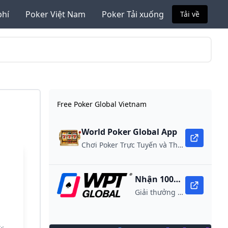
phí
Poker Việt Nam
Poker Tải xuống
Tải về
Poker Tải xuống
Free Poker Global Vietnam
Maria Konnikova
- YouTube
Alexandre Mantovani
World Poker Global App
WPT Global có mặt tại Việt Nam? Cách nhận ưu
Chơi Poker Trực Tuyến và Thắng Tiền Thật.
Các giải đấu hàng ngày từ WPT Global
Giorgiy Shkhulkhiya
Nhận 100% hoàn tiền khi nạp lần đầu
Bạn có thể kiếm được tiền thật tại WPT Global
Đủ điều kiện tham quan Red Dragon Poker Tour
Giải thưởng hàng ngày đảm bảo 10,000 USD
Kathy Liebert
Có tiền chơi trên WPT Global không?