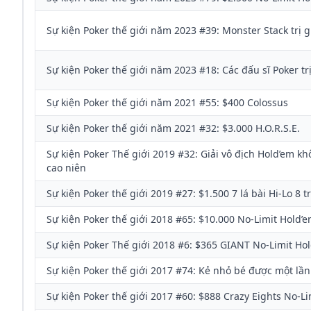
Sự kiện Poker thế giới năm 2023 #39: Monster Stack trị 
Sự kiện Poker thế giới năm 2023 #18: Các đấu sĩ Poker tr
Sự kiện Poker thế giới năm 2021 #55: $400 Colossus
Sự kiện Poker thế giới năm 2021 #32: $3.000 H.O.R.S.E.
Sự kiện Poker Thế giới 2019 #32: Giải vô địch Hold’em kh
cao niên
Sự kiện Poker thế giới 2019 #27: $1.500 7 lá bài Hi-Lo 8 t
Sự kiện Poker thế giới 2018 #65: $10.000 No-Limit Hold’e
Sự kiện Poker Thế giới 2018 #6: $365 GIANT No-Limit Ho
Sự kiện Poker thế giới 2017 #74: Kẻ nhỏ bé được một lần
Sự kiện Poker thế giới 2017 #60: $888 Crazy Eights No-Li