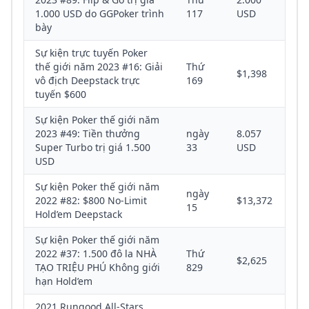
1.000 USD do GGPoker trình
117
USD
bày
Sự kiện trực tuyến Poker
thế giới năm 2023 #16: Giải
Thứ
$1,398
vô địch Deepstack trực
169
tuyến $600
Sự kiện Poker thế giới năm
2023 #49: Tiền thưởng
ngày
8.057
Super Turbo trị giá 1.500
33
USD
USD
Sự kiện Poker thế giới năm
ngày
2022 #82: $800 No-Limit
$13,372
15
Hold’em Deepstack
Sự kiện Poker thế giới năm
2022 #37: 1.500 đô la NHÀ
Thứ
$2,625
TẠO TRIỆU PHÚ Không giới
829
hạn Hold’em
2021 Rungood All-Stars