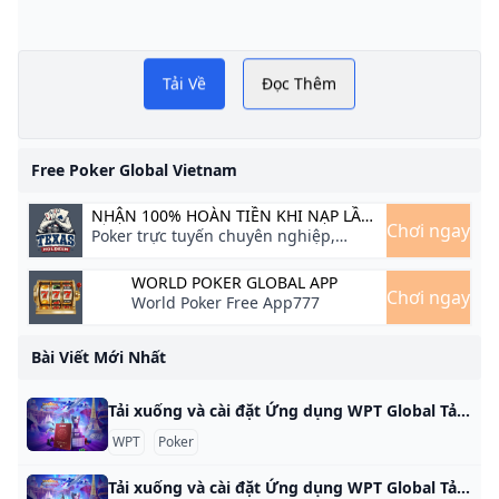
Nhà tài trợ Tiêu đề WPT Global Now cho Triton Poker Sup
Events World Poker Tour
Free Poker Global Vietnam
Poker Vietnam
Free Poker Global
Tải Về
Đọc Thêm
Hermann Schweiger
Adam Walton
PLAY NOW
Danny Đường
Ermanno Di Nicola
POKER VIETNAM
WPT Vẫn Tồn Tại? Sự Thật Về World Poker Tour Hiện Nay
Felipe Ramos
Poker Vietnam
Dave Ulliott
Texas Holdem Flop có nghĩa là gì?
Free Poker Global Vietnam
Allyn Shulman
WPT Global tổ chức sự kiện ở những quốc gia và khu vực
Chơi Poker Ở Việt Nam: Hợp Pháp Hay Bị Cấm?Sự Thật 2
Ihor Yaroshevskyi
NHẬN 100% HOÀN TIỀN KHI NẠP LẦN
Who is the Vietnamese female poker player?
Ai có nhiều vòng tay WSOP nhất?
Chơi ngay
ĐẦU
Poker trực tuyến chuyên nghiệp,
Manuel Ledesma
Maxim Shornikau
Thomas Boivin
giành giải thưởng hấp dẫn
Vanessa Kade
Henrik Hecklen
Do you win real money on ClubWPT?
WORLD POKER GLOBAL APP
Jack Binion
Chơi ngay
Omar Eliach
World Poker Free App777
Bạn có thể kiếm được tiền thật tại WPT Global không?
Chơi trên WPT Global có an toàn không?
Timothy Chung: Từ tiệc sinh nhật đến nhà vô địch WPT P
What is the best free poker?
Đồng Thần
Poker Tải xuống
Free Poker Global
Bài Viết Mới Nhất
Dario Sammartino
Derek Baker
Who is the Vietnamese female poker player?
Ben Wilinofsky
Tương lai của trò chơi roulette là gì?
Poker Tải xuống
Ole Schemion
Tải xuống và cài đặt Ứng dụng WPT Global Tải xuống và Cài đặt WPT Global Hãy làm theo các bước sau để tải xuống phần mềm Poker của chúng tôi và cài đặt ứng dụng WPT Global. Bước 1: Tải xuống ứng dụng WPT Global Chọn nút “Tải xuống ngay” để bắt đầu quá trình tải xuống. Sau khi ứng dụng được tải xuống vào máy tính của bạn, hãy mở tệp (kiểm tra trong thư mục “Tải xuống”).
Joris Ruijs
Jesse Lonis
Jack Dean
Where is the next WPT tournament?
WPT
Poker
Free Poker Global
Vịnh Phá Lưu
Aaron Nam tước
Poker tournament
Alexandre Reard
Ionut Voinea
Gỗ mun Kenney
Tải xuống và cài đặt Ứng dụng WPT Global Tải xuống và Cài đặt WPT Global Hãy làm theo các bước sau để tải xuống phần mềm Poker của chúng tôi và cài đặt ứng dụng WPT Global. Bước 1: Tải xuống ứng dụng WPT Global Chọn nút “Tải xuống ngay” để bắt đầu quá trình tải xuống. Sau khi ứng dụng được tải xuống vào máy tính của bạn, hãy mở tệp (kiểm tra trong thư mục “Tải xuống”).
Tom McEvoy