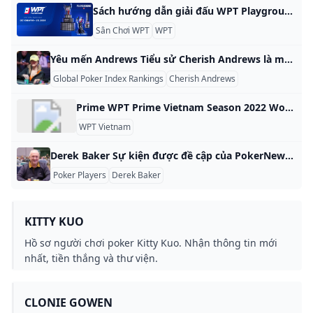
Poker Vietnam
Tại sao WPT Tải Xuống Quan Trọng Cho WPT Global & Vi
Poker Tải xuống
Mike Matusow
Sách hướng dẫn giải đấu WPT Playground 2024 Hướng dẫn giải đấu WPT Playground 2024 Tổng quan về sự kiện 地点: The Star Gold Coast, Úc Mua vào sự kiện chính: 8.000 đô la Úc Thời gian diễ
Poker Tải xuống
Danny Đường
James Galloway
Vanessa Tự
Teun Mulder
Boris Kolev
Sân Chơi WPT
WPT
Matthew Wantman
Jim Collopy
Ankit Ahuja
Poker Vietnam
Is WPT still active?
Poker Tải xuống
WPT Global từ Chủ nhật Hyper PKO Showdown: Mua thấp
Dailymotion
Yêu mến Andrews Tiểu sử Cherish Andrews là một tay chơi poker người Mỹ được vinh danh là Nữ tay chơi xuất sắc nhất năm 2022 theo Chỉ số Poker Toàn cầu (GPI). Andrews đã đối đầu với Angela Jordison để giành danh hiệu. Tuy nhiên, Andrews đã kết thúc năm với ba lần tiến sâu tại Giải vô địch thế giới WPT với tổng số tiền mặt lên tới gần 500.000 USD.
Sam Soverel
Rama chín
¿En qué canal se transmite el World Poker Tour?
Leo Marget
Ana Marquez
Bạn có thể chơi bằng tiền thật trên WPT Global không?
WPT Global vs GGPoker: Bạn nên chọn nền tảng poker n
Sòng bạc trực tuyến đáng tin cậy nhất: WPT Global
Những hình thức thanh toán nào được chấp nhận trên W
Global Poker Index Rankings
Cherish Andrews
Landmark 81 Việt Nam: Tòa tháp cao nhất TP. Hồ Chí Min
Eric Rồng
Joris Ruijs
Jaewook Shin Wins WPT Vietnam High Roller Title After 
Kara Scott
Frankie của Next Gen Poker đã khóc sau ván bài rút tiền 
Free Poker Global
Niko Koop
WPTDeepStacks WPT Vietnam Season 2019-2020 World P
World Poker Tour WPT Vietnam Passport to the World C
Prime WPT Prime Vietnam Season 2022 World Poker Tour Oct142024 WPT 500 Playground Championship LIVE Oct202024 WPT Prime Playground Championship LIVE Oct232024 WPT Prime Paris Championship
Xem World Poker Tour ở Việt Nam: Hướng dẫn & Nền tảng
WPT Vietnam Main Event Online Poker News
Ai đã phát minh ra trò chơi roulette?
Ricardo Mateus
Samuel Laskowitz
WPT Global có phải là một trang web tốt không?
Quirin Heinz
WPT Vietnam
Steve Enriquez
WPT Vietnam Passport to the World Championship Tour
Leo Jokura
Hướng Dẫn Hỗ Trợ Kỹ Thuật Tải WPT Chi Tiết
Special Events WPT Vietnam Passport to the World Cha
Sòng bạc tiền thưởng hàng đầu không có tiền gửi vào nă
Free Poker Global
Joseph Chacko
Oleg Vasylchenko
GGRAsia – WPT confirms Vietnam Cambodia meetings fo
Free Poker Global
Mateusz Moolhuizen
WSOP USA Top 8 Câu hỏi thường gặp
Bỏ qua McDonough
Derek Baker Sự kiện được đề cập của PokerNews Sự kiện Địa điểm Giải thưởng Sự kiện chính Lễ hội Poker Galway 2024600 Thứ nhất €83.500
WPT Global ¥ 110 CN ¥ triệu Chủ nhật Hyper PKO Show
TP trong WPT poker là gì?
Kevin Martin
Pamela Balzano
Is online poker legal in Vietnam?
Lex Veldhuis
Chơi Poker trực tuyến và kiếm được tiền thật.
Where is the next WPT tournament?
Bitstarz không cần tiền thưởng lên tới 5 BTC và 200 vòng
Poker Players
Derek Baker
Hướng dẫn sự kiện WPT Paris 2024
Pamela Balzano
O que é WPT?
Cuộc sống Boeree
Matthew Wantman
Events World Poker Tour
Poker Tải xuống
Lee Wai Kiat
bài hát của Stephen
Poker Vietnam
Free Poker Global
Giải vô địch WPT khơi dậy tinh thần của huyền thoại Pok
Andrew Moreno
Anne Bùi
Những lời khuyên phổ biến về Poker - Cách đọc người tr
Người kiếm tiền Chris
Steve Enriquez
Johnny Chan
The inaugural WPT Prime draws huge fields in Vietnam
Anthony Hu
Vivian Saliba
Nick Pupillo
KITTY KUO
Anne Bùi
Jack Binion
Nick Pupillo
Sử dụng đô la hộ chiếu toàn cầu WPT để vào các sự kiện 
World Series of Poker 2025: 100 Giải Bracelet Lịch Sử & Lị
Duco ten Haven
Free Poker Global
Chơi Tiến Lên Miền Nam Offline: Hướng Dẫn Tải Game và
Orpen Kisacikoglu
Hồ sơ người chơi poker Kitty Kuo. Nhận thông tin mới
Henrik Hecklen
Is WPT online poker legit?
Alexey Ponakov
Felipe Herezer
Mateusz Moolhuizen
Raigo Aasmaa
Brian Altman
nhất, tiền thắng và thư viện.
Ihor Yaroshevskyi
Berry Johnston
Bobby Baldwin
Can you play online poker in Vietnam?
Ihor Yaroshevskyi
Hãy cẩn thận nhé Moura
Gab Yong Kim
Các giải đấu poker trực tuyến hàng đầu để xem và chơi 
Crown Poker Club Hanoi World Poker Tour
Is there live poker in Vietnam?
Poker Vietnam
WPT Vietnam Main Event Online Poker News
World Poker Tour event in Hanoi cancelled becomes thir
WPTDeepStacks WPT Vietnam Season 2018-2019 World P
WPT Prime Series at Crown Poker Club in Vietnam Kicks
Kannappong Dhanrattra
- YouTube
CLONIE GOWEN
Dailymotion
Hermann Schweiger
Who won the WPT in 2024?
Cách giành chiến thắng tại trực tuyến Blackjack: Chiến 