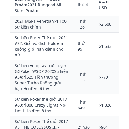
4.400
ProAm2021 Rungood All-
thứ 4
USD
Stars ProAm
2021 MSPT Venetian$1.100
Thứ
$2,688
Sự kiện chính
126
Sự kiện Poker Thế giới 2021
#22: Giải vô địch Hold’em
thứ
$1,633
không giới hạn dành cho
95
nữ
Sự kiện vòng tay trực tuyến
GGPoker WSOP 2020Sự kiện
Thứ
#34: $525 Tiền thưởng
$779
113
Super Turbo Không giới
hạn Hold’em 6 tay
Sự kiện Poker thế giới 2017
Thứ
#60: $888 Crazy Eights No-
$1,826
649
Limit Hold’em 8 tay
Sự kiện Poker Thế giới 2017
#5: THE COLOSSUS III -
21h30
$901