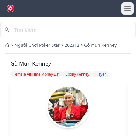
Ope
Người Chơi Poker Star
202312
Gỗ mun Kenney
Home
Gỗ Mun Kenney
Female All Time Money List
Ebony Kenney
Player