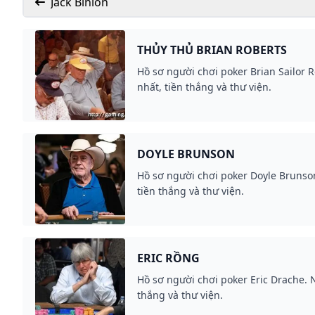
Jack Binion
THỦY THỦ BRIAN ROBERTS
Hồ sơ người chơi poker Brian Sailor 
nhất, tiền thắng và thư viện.
DOYLE BRUNSON
Hồ sơ người chơi poker Doyle Brunso
tiền thắng và thư viện.
ERIC RỒNG
Hồ sơ người chơi poker Eric Drache. 
thắng và thư viện.