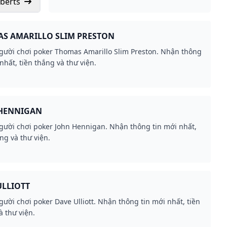
oberts
Anne Bùi
shaun deeb
Phiên bản SHA cột AR
Các quy tắc và lựa chọn cá cược ban đầu cho ro
Fabrice Bigot
Maria Lamproulos
William McCracken
How much is Xuan Liu worth?
WPT Macau is Latest Casualty in Cancelled Liv
Ole Schemion
Tổng giải thưởng của WPT Prime Đài Loan là b
JU
S AMARILLO SLIM PRESTON
Dave Ulliott
Martin Ra
Cách tải xuống WPTGO và bắt đầu
Đối tác toàn cầu của WPT với Câu lạc bộ bài P
888poker: Bạn có bỏ một bộ quân Át ở vị trí n
gười chơi poker Thomas Amarillo Slim Preston. Nhận thông
Sách hướng dẫn giải đấu WPT Playground 202
nhất, tiền thắng và thư viện.
Ivan Govorov
Anthony Hu
Scott Baumstein
Chơi Tiến Lên Miền Nam Offline: Hướng Dẫn T
Các quy tắc và lựa chọn cá cược ban đầu cho ro
Và Sepiol
Henrik Juncker
Xem World Poker Tour ở Việt Nam: Hướng dẫn 
Người chiến thắng WPT kiếm được bao nhiêu? 
HENNIGAN
gười chơi poker John Hennigan. Nhận thông tin mới nhất,
ng và thư viện.
ULLIOTT
gười chơi poker Dave Ulliott. Nhận thông tin mới nhất, tiền
à thư viện.