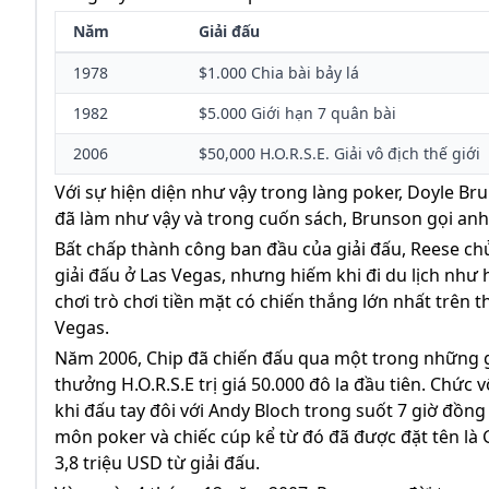
Năm
Giải đấu
1978
$1.000 Chia bài bảy lá
1982
$5.000 Giới hạn 7 quân bài
2006
$50,000 H.O.R.S.E. Giải vô địch thế giới
Với sự hiện diện như vậy trong làng poker, Doyle 
đã làm như vậy và trong cuốn sách, Brunson gọi anh ấ
Bất chấp thành công ban đầu của giải đấu, Reese chủ 
giải đấu ở Las Vegas, nhưng hiếm khi đi du lịch như
chơi trò chơi tiền mặt có chiến thắng lớn nhất trên 
Vegas.
Năm 2006, Chip đã chiến đấu qua một trong những giả
thưởng H.O.R.S.E trị giá 50.000 đô la đầu tiên. Chức
khi đấu tay đôi với Andy Bloch trong suốt 7 giờ đồng 
môn poker và chiếc cúp kể từ đó đã được đặt tên là
3,8 triệu USD từ giải đấu.