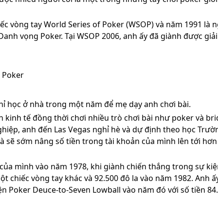
ếc vòng tay World Series of Poker (WSOP) và năm 1991 là 
h Danh vọng Poker. Tại WSOP 2006, anh ấy đã giành được giả
i Poker
ghỉ học ở nhà trong một năm để mẹ dạy anh chơi bài.
 kinh tế đồng thời chơi nhiều trò chơi bài như poker và bri
 nghiệp, anh đến Las Vegas nghỉ hè và dự định theo học Trườ
à sẽ sớm nâng số tiền trong tài khoản của mình lên tới hơn
của mình vào năm 1978, khi giành chiến thắng trong sự ki
một chiếc vòng tay khác và 92.500 đô la vào năm 1982. Anh 
ện Poker Deuce-to-Seven Lowball vào năm đó với số tiền 84