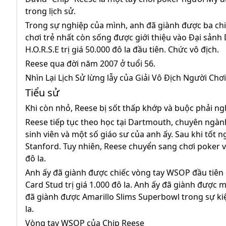
trong lịch sử.
Trong sự nghiệp của mình, anh đã giành được ba chi
chơi trẻ nhất còn sống được giới thiệu vào Đại sản
H.O.R.S.E trị giá 50.000 đô la đầu tiên. Chức vô địch.
Reese qua đời năm 2007 ở tuổi 56.
Nhìn Lại Lịch Sử lừng lẫy của Giải Vô Địch Người Chơ
Tiểu sử
Khi còn nhỏ, Reese bị sốt thấp khớp và buộc phải n
Reese tiếp tục theo học tại Dartmouth, chuyên ngành
sinh viên và một số giáo sư của anh ấy. Sau khi tốt
Stanford. Tuy nhiên, Reese chuyển sang chơi poker v
đô la.
Anh ấy đã giành được chiếc vòng tay WSOP đầu tiên 
Card Stud trị giá 1.000 đô la. Anh ấy đã giành được 
đã giành được Amarillo Slims Superbowl trong sự ki
la.
Vòng tay WSOP của Chip Reese