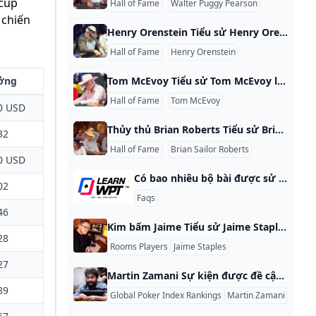
 cúp
Hall of Fame
Walter Puggy Pearson
Quirin Heinz
James Obst giành chức vô địch WPT Australia 
Raigo Aasmaa
Special Events WPT Vietnam Passport to the 
 chiến
Liên hệ với WPT Global
Phần thưởng chào mừng mới của WPT Global: 
Tải xuống và cài đặt Ứng dụng WPT Global
Henry Orenstein Tiểu sử Henry Orenstein là một nhà sản xuất đồ chơi, người chơi poker và doanh nhân người Mỹ gốc Ba Lan. Ông là người giữ bằng sáng chế cho máy quay lỗ, một thiết bị cho phép người chơi nhìn thấy các quân bài tẩy của người chơi, thiết bị này góp phần tạo nên sự bùng nổ của poker. Anh ấy đã giành được chiếc vòng tay WSOP vào năm 1996 trong sự kiện Limit Seven Card Stud trị giá 5.
Người chiến thắng WPT kiếm được bao nhiêu? 
Maria Hồ
- YouTube
Hall of Fame
Henry Orenstein
Xác minh tài khoản hoạt động như thế nào?
Bạn có thể chơi bằng tiền thật trên WPT khôn
Farid Jattin
ưởng
Poker Tải xuống
O que é WPT?
Tom McEvoy Tiểu sử Tom McEvoy là một người chơi poker người Mỹ đã vô địch Sự kiện chính World Series of Poker (WSOP) năm 1983. Anh ấy là người bốn lần giành được vòng đeo tay WSOP và vào năm 2013, anh ấy đã được giới thiệu vào Đại sảnh Danh vọng Poker. “Tôi coi đây là vinh dự cao nhất mà một người chơi poker có thể nhận được bên cạnh việc giành chiến thắng trong Sự kiện chính của World Series of Poker,” ông nói vào thời điểm đó.
Free Poker Global
Ian Matakis
Ognyan Dimov
Ole Schemion
Hall of Fame
Tom McEvoy
0 USD
Clonie Gowen
Poker Vietnam
Sandra Naujoks
Thủy thủ Brian Roberts Tiểu sử Brian “Sailor” Roberts là một tay chơi poker người Mỹ đã vô địch Sự kiện chính World Series of Poker (WSOP) năm 1975. Là một trong những tay cờ bạc đầu tiên ở Texas, Roberts đã giành được hai chiếc vòng tay WSOP trong sự nghiệp của mình. Ông qua đời vào tháng 6 năm 1995 và được truy tặng vào Đại sảnh Danh vọng Poker vào năm 2012.
Phần thưởng chào mừng mới của WPT Global: 
BLOG: WPT Vietnam is a Cultural Wonderland 
Henry Orenstein
32
Hướng dẫn sự kiện WPT Paris 2024
Những con át chủ bài bị lừa gạt và bẻ khóa m
Layne Flack
Hall of Fame
Brian Sailor Roberts
0 USD
Daniel Colman
Hệ số nhân Big Bass Bonanza cho mỗi vòng qua
Padraig O'Neill
Free Poker Global
Có bao nhiêu bộ bài được sử dụng trong poker? có bao nhiêu bộ bài được sử dụng trong poker? Trong hầu hết các biến thể poker phổ biến, chẳng hạn như Texas Hold’em và Omaha, bộ bài tiêu chuẩn gồm 52 lá bài được sử dụng. Mỗi bộ bài chứa bốn chất (trái tim, kim cương, gậy và thuổng) và bao gồm 13 cấp bậc (Át, từ 2 đến 10 và các quân bài mặt: Jack, Hậu và Vua).
Freerolls - RakeTheRake
Samuel Mullur
Felix Schneider
02
Đánh giá Tài khoản Toàn cầu WPT
Faqs
WPT Global - Câu hỏi thường gặp: Poker trực 
Top 5 sòng bạc trực tuyến năm 2025: chơi ở đâ
WPT Global ¥ 110 CN ¥ triệu Chủ nhật Hyper
Sách hướng dẫn giải đấu WPT Playground 202
46
Does WPT still exist?
Jesse Lonis
Cody Bartlett
Poker Tải xuống
Alex Keating
Kim bấm Jaime Tiểu sử Jaime Staples là một người chơi poker người Canada và là Đại sứ PartyPoker. Streamer nổi tiếng trên Twitch đã gia nhập PokerStars vào năm 2015 nhưng đã chia tay vào năm 2019. Cuối năm đó anh ấy tham gia PartyPoker. Anh em nhà Staples có một số mẹo phát trực tuyến trên Twitch - Hãy xem thử! Năm 2018, Staples nổi tiếng khi thắng Bill Perkins trong vụ cá cược giảm cân trị giá 150.
Justin Liberto
Đủ điều kiện cho sự kiện chính của WPT Globa
Jack McClelland
- YouTube
28
Điều khoản tiền thưởng toàn cầu của WPT: Tiề
Rooms Players
Jaime Staples
Vanessa Kade
Kenny Hallaert
Max Deveson
Bạn có thể chơi WPT toàn cầu bằng VPN khôn
Niklas Astedt
27
Người kiếm tiền Chris
Poker Tải xuống
Jin Hoon Lee
Is WPT legal in the US?
Martin Zamani Sự kiện được đề cập của PokerNews Sự kiện Địa điểm Giải thưởng 2023 PokerStars EPT Barcelona5.300 Sự kiện chính EPT Thứ 107 €17,900 2023 PokerStars EPT Barcelona1.100 Estrellas Poker Tour Sự kiện chính Thứ 342 €4,650 2023 PokerStars EPT Barcelona10.200 Tiền thưởng bí ẩn ngày 9 €11.600 Sự kiện Poker thế giới năm 2023 #93: Giải vô địch bộ bài ngắn trị giá 10.000 đô la ngày 9 29.028 USD Sự kiện Poker thế giới năm 2023 #95: $1.
Buy-in WPT là gì? Mức giá tham gia giải đấu p
Who is the best poker player in Vietnam?
Where is WPT 2024?
89
Artur Martirosian
Global Poker Index Rankings
Martin Zamani
Chiến lược 888poker: Giấc ngủ chất lượng nâng
Kristen Foxen
Chơi Tiến Lên Miền Nam Offline: Hướng Dẫn T