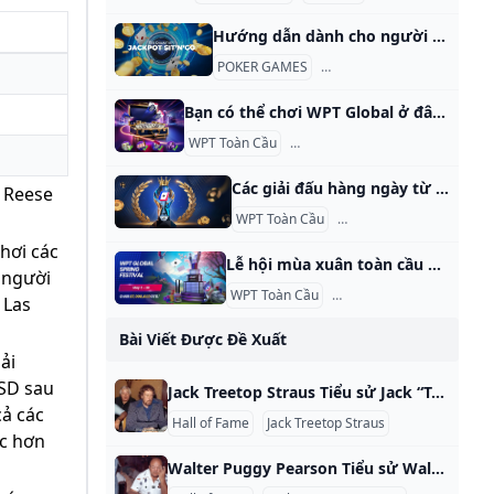
Where is the next WPT tournament?
Paul Phú
David Coleman
Dwayne Sluis
Prime WPT Prime Vietnam Season 2023 World
Carlos Mortensen
Đồng Thần
Victoria Coren Mitchell
Hãy cẩn thận nhé Moura
Does WPT still exist?
Hướng dẫn dành cho người mới bắt đầu chơi Poker toàn cầu: Tìm hiểu luật chơi Jackpot Sit'n'Go Bạn đang tìm kiếm một cơn sốt adrenaline không giống ai? Không cần tìm đâu xa ngoài Giải đấu Jackpot Sit’n’Go của chúng tôi! Nó diễn ra nhanh chóng, khốc liệt và giải thưởng rất lớn! Chỉ với GC 1.000 hoặc SC 0,5, bạn có thể chơi tới 200 lần chỉ trong vài phút! Chơi tối đa bốn Giải đấu Jackpot Sit’n’Go ly kỳ cùng một lúc, nếu bạn có thể xử lý được hành động này!
Sách hướng dẫn giải đấu WPT Playground 202
WPT Vietnam Passport to the World Champio
O que é WPT?
Tôi có thể sử dụng VPN cho WPT toàn cầu khô
Jordan Banfield
POKER GAMES
JACKPOT SIT’N’GO
Global
WPT Cambodia ở đâu?
Victoria Coren Mitchell
Where is the next WPT tournament?
Daniel Rezaei
Is WPT legal in the US?
Michael Acevedo
Rama chín
Hội thảo Mikhail
World Poker Tour 2025: Địa điểm & Lịch Thi Đ
Bạn có thể chơi WPT Global ở đâu? Các quốc gia được hỗ trợ & nổi bật nền tảng Tham gia cùng người chơi từ hơn 60 quốc gia trên thế giới, WPT Global đã xây dựng một trong những cái tên có uy tín nhất trong trò chơi trực tuyến. Điều này bao gồm: **Bắc Mỹ:**Canada, Hoa Kỳ **Châu Âu:**Vương quốc Anh, Đức, Pháp, Ý, Tây Ban Nha, Hà Lan, Bỉ, Thụy Sĩ, Áo, Ireland, Bồ Đào Nha, Thụy Điển, Na Uy, Đan Mạch, Phần Lan, Ba Lan, Cộng hòa Séc, Hungary, Romania, Bulgaria, Hy Lạp, Cyprus, Thổ Nhĩ Kỳ **Châu Á:**Nhật Bản, Hàn Quốc, Singapore, Hồng Kông, Đài Loan, Ấn Độ, Malaysia, Indonesia, Philippines, Thái Lan, Việt Nam **Châu Đại Dương:**Úc, New Zealand **Mỹ Latinh:**Brazil, Mexico, Argentina, Chile, Colombia, Costa Rica, Panama **Châu Phi & Trung Đông:**Nam Phi, Nigeria, Ai Cập, Các Tiểu vương quốc Ả Rập Thống nhất, Ả Rập Saudi, Israel WPT Global là tất cả về các tùy chọn chơi game ở cốt lõi của nó.
Jinho Hong
Các giải đấu poker trực tuyến hàng đầu để xe
Jin Hoon Lee
The inaugural WPT Prime draws huge fields in
WPT Toàn Cầu
Các Quốc Gia Toàn Cầu WPT
P
Layne Flack
Jin Hoon Lee
Patrik Antonius
Top 5 Game Poker Hay Nhất Bạn Cần Chơi
Free Poker Global
Free Poker Global
Hệ số nhân Big Bass Bonanza cho mỗi vòng qua
Các giải đấu hàng ngày từ WPT Global Các giải đấu hàng ngày từ WPT Global đã trở thành một vật cố định cho người chơi đang tìm kiếm sự cạnh tranh chất lượng, ổn định trong lĩnh vực trực tuyến. Các trò chơi rủi ro cộng với tập trung vào các sự kiện gần hơn đáng kể đến hàng ngày, cho phép người chơi thường xuyên kiểm tra kỹ năng cửa hàng của họ để lấy tiền mặt và giải thưởng.
Free Poker Global
. Reese
Sử dụng đô la hộ chiếu toàn cầu WPT để vào cá
thechronic99
WPT Cambodia ở đâu?
Leo Jokura
WPT Toàn Cầu
Các Giải Đấu Hàng Ngày
888poker: Bạn có bỏ một bộ quân Át ở vị trí n
Máy đánh bạc trả tiền thật mà không cần đặt 
Poker Vietnam
Tính năng Wild ngẫu nhiên của Big Bass Bonan
hơi các
Lễ hội mùa xuân toàn cầu WPT: 7.000.000 đô la giải thưởng được đảm bảo Lễ hội mùa xuân toàn cầu WPT hứa hẹn sẽ là một trong những sự kiện poker trực tuyến tuyệt vời nhất trong năm và cung cấp cho bạn cơ hội chiến đấu với cảm giác khi bạn chiến đấu để giành được một phần của một giải thưởng được đảm bảo đáng kinh ngạc trị giá 7 triệu đô la! Lễ hội diễn ra từ ngày 5 tháng 5 đến ngày 26 tháng 5, với các giải đấu cho người chơi thuộc mọi cấp độ kỹ năng.
Phần thưởng chào mừng mới của WPT Global: 
Chiến lược 888poker: Giấc ngủ chất lượng nâng
Các quy tắc và lựa chọn cá cược ban đầu cho ro
Hướng dẫn dành cho người mới bắt đầu chơi Pok
 người
Is WPT poker Real?
Dante đi
Darren Elias
Oliver Weis
WPT Toàn Cầu
Lễ Hội Mùa Xuân
Giải 
 Las
Special Events Tours World Poker Tour
WPT Macau is Latest Casualty in Cancelled Liv
Làm cách nào để tôi giành được chiến thắng t
World Poker Tour looks to expand into Vietna
Poker Vietnam
Poker Vietnam
Bài Viết Được Đề Xuất
Thomas Santerne
Jin Hoon Lee
Ian Bradley
¿En qué canal se transmite el World Poker Tou
World Poker Tour looks to expand into Vietna
Kenny Hallaert
ải
Where is WPT located?
vũ trụ 1812
Đủ điều kiện cho sự kiện chính của WPT Globa
Lucille Cailly
Chơi Poker trực tuyến và kiếm được tiền thật.
Free Poker Global
Doug Polk phải đối mặt với phản ứng dữ dội kh
USD sau
Jack Treetop Straus Tiểu sử Jack “Treetop” Straus là một người chơi poker người Mỹ đã vô địch Sự kiện chính World Series of Poker (WSOP) năm 1982. Được đặt biệt danh là “Treetop” vì cao 6'6", Straus chết vì chứng phình động mạch chủ vào ngày 17 tháng 8 năm 1988 khi đang chơi bài poker đặt cược cao tại Sòng bạc Bicycle ở Los Angeles. Cuối năm đó, Straus được vinh danh vào Đại sảnh Danh vọng Poker vào năm 1988.
Cory Zeidman nhận tội về kế hoạch gian lận cá
Maria Lamproulos
alexandr shilko
WPT Global tổ chức sự kiện ở những quốc gia 
Làm cho Phil Ivey cười có thể biến thành một n
Alexandre Mantovani
Dailymotion
cả các
Hall of Fame
Jack Treetop Straus
Chip Reese
Clonie Gowen
Gỗ mun Kenney
Adam Tocholke
Phần thưởng trận đấu toàn cầu WPT là gì?
Jack Dean
Bạn có thể kiếm được tiền thật tại WPT Global
ợc hơn
Tom Vogelsang
¿En qué canal se transmite el World Poker Tou
Bạn có thể chơi WPT toàn cầu bằng VPN khôn
bàn tay tài chính
Cách giành chiến thắng tại trực tuyến Blackja
Felix Schneider
Đồi Kenney
Walter Puggy Pearson Tiểu sử Walter “Puggy” Pearson là một tay chơi poker người Mỹ đã vô địch Sự kiện chính World Series of Poker (WSOP) năm 1973. Ông là một trong những người đầu tiên tham gia WSOP vào năm 1970, giành được chiếc vòng tay đầu tiên vào năm 1971. Pearson đã giành được tổng cộng bốn chiếc vòng tay WSOP, chỉ riêng năm 1973 đã giành được ba chiếc vòng tay, bao gồm cả chiến thắng trong Sự kiện chính.
Stanislav Zegal
Kara Scott
Nikolaos Lambropoulos
World Poker Tour 2025: Địa điểm & Lịch Thi Đ