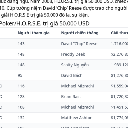
úc đang ngủ. Năm 2008, H.O.R.S.E trị giá 50.000 USD. chiếc
10, Cúp tưởng niệm David ‘Chip’ Reese được trao cho người
iải H.O.R.S.E trị giá 50.000 đô la. sự kiện.
oker/H.O.R.S.E. trị giá 50.000 USD
Người tham gia
Người chiến thắng
Giải th
143
David “Chip” Reese
1.716.00
148
Freddy Deeb
$2,276,8
148
Scotty Nguyễn
1.989.12
95
David Bách
$1,276,8
SD
116
Michael Mizrachi
$1,559,0
SD
128
Brian Rast
$1,720,3
SD
108
Michael Mizrachi
$1,451,5
SD
132
Matthew Ashton
$1,774,0