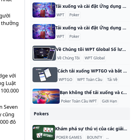
Mẹo mới toàn cầu của WPT: Xem trước cá cược
David Coleman
World Poker Tour - WPT Prime Vietnam Champ
Poker Tải xuống
Tải xuống và cài đặt Ứng dụng WPT Global Tải xuống và Cài đặt WPT Global Hãy làm theo các bước sau để tải xuống phần mềm Poker của chúng tôi và cài đặt ứng dụng WPT Global. Bước 1: Tải xuống ứng dụng WPT Global Chọn nút “Tải xuống ngay” để bắt đầu quá trình tải xuống. Sau khi ứng dụng được tải xuống vào máy tính của bạn, hãy mở tệp (kiểm tra trong thư mục “Tải xuống”).
liên Hiệp Quốc
Free Poker Global
Daniel Dvoress
WPT Vietnam 2018: Sumit Sapra Reaches Final T
người
WPT
Poker
WPT Australia Returns: Thời điểm quan trọng c
Is WPT legal in the US?
Felipe Herezer
Is WPT legal in the US?
i thưởng
Is WPT legal in the US?
Linh Trong Phan S21 WPT Prime Vietnam World
Maxim Shornikau
Tải xuống và cài đặt Ứng dụng WPT Global Tải xuống và Cài đặt WPT Global Hãy làm theo các bước sau để tải xuống phần mềm Poker của chúng tôi và cài đặt ứng dụng WPT Global. Bước 1: Tải xuống ứng dụng WPT Global Chọn nút “Tải xuống ngay” để bắt đầu quá trình tải xuống. Sau khi ứng dụng được tải xuống vào máy tính của bạn, hãy mở tệp (kiểm tra trong thư mục “Tải xuống”).
Ram Farvash
Events World Poker Tour
Justin Liberto
WPT
Poker
Jack Binion
Patrick Leonard
Nick Eastwood
Thomas Amarillo Slim Preston
Darren Elias
World Poker Tour season 18 results - Wikipedi
Về Chúng tôi WPT Global Số lượng người chơi đông đảo và có mọi giải đấu từ miễn phí gia nhập đến phí gia nhập cao – cộng thêm các sự kiện đặc biệt thường xuyên! WPT Global Khi Giải đấu Xì tố Thế giới lần đầu lên sóng trên truyền hình năm 2003, xì tố đã thực sự bùng nổ. Thương hiệu WPT mang tính biểu tượng từ đó đã đi đầu trong đổi mới xì tố và bên cạnh trò chơi từ lâu đã gắn liền với các sự kiện trực tiếp trên sân khấu thế giới, WPT Global đã đưa trò chơi đến với người chơi trên nền tảng trực tuyến mới tiên tiến.
Jonathan Jaffe
- YouTube
Doug Polk phải đối mặt với phản ứng dữ dội kh
Về Chúng Tôi
WPT Global
¿Dónde se celebrará el Campeonato Mundial 
TP trong WPT poker là gì?
Brock Wilson
Tải xuống và cài đặt Ứng dụng WPT Global
Poker Tải xuống
Sòng bạc tiền thưởng hàng đầu không có tiền 
Cách tải xuống WPTGO và bắt đầu Cách tải xuống WPTGO và bắt đầu với Poker trực tuyến Bắt đầu với WPTGO, nền tảng poker trực tuyến được liên kết với World Poker Tour, thật đơn giản và nhanh chóng. Hãy làm theo các bước đơn giản sau để tải xuống phần mềm và thiết lập tài khoản của bạn. Bước 1: Tải ứng dụng WPTGO Để bắt đầu, hãy nhấp vào nút Tải xuống ngay trên trang web WPTGO.
dge với
Simone Andrian
WPT Global: Cân bằng phạm vi cho người chơi
Đủ điều kiện cho sự kiện chính của WPT Globa
WPTGO
WPT Toàn Cầu
Tải Về
ng Luật
Nick Pupillo
Kyna Anh
Poker Vietnam
 100.000
Bạn không thể tải xuống và chơi WPT Poker Global ở các quốc gia và khu vực bên dưới Người chơi ở hơn 100 quốc gia có thể truy cập WPT Global Poker, nhưng có những hạn chế cụ thể dựa trên quy định của địa phương. Tại sao bạn không thể tải xuống và chơi WPT Poker Global ở các quốc gia và khu vực bên dưới Các quốc gia có thể truy cập WPT Global Người chơi có thể đăng ký và tải xuống WPT Global từ các khu vực sau:
WPT Global từ Chủ nhật Hyper PKO Showdown
Khám phá sự thú vị của các giải đấu tiền thư
Annette Obrestad
Can you play online poker in Vietnam?
Poker Toàn Cầu WPT
Giới Hạn
ện Seven
Ai Thắng WPT 2025? Schuyler Thornton Lên Ng
Bobby Baldwin
Poker Vietnam
Poker Vietnam
Free Poker Global
Pokers
ấy cũng
Chính sách hoàn tiền của WPT Global
Tom Vogelsang
Cách giành chiến thắng tại trực tuyến Blackja
Lươn Parssinen
Alec Torellis WSOP Sự kiện chính Ngày chạy 1C:
.000 đô
Tại sao WPT Tải Xuống Quan Trọng Cho WPT G
Louis Ganser
Tổng giải thưởng của WPT Prime Đài Loan là b
Yury Dzivielevsky
Poker Tải xuống
¿Dónde se celebrará el Campeonato Mundial 
Khám phá sự thú vị của các giải đấu tiền thưởng Tham gia Global Poker ngay GIẢI ĐẤU TIỀN THƯỞNG LÀ GÌ? Giải đấu tiền thưởng là một giải đấu cụ thể trong đó giải thưởng được chia giữa tổng giải thưởng và người chơi. Người chơi nhận được giải thưởng cho mỗi người chơi mà họ loại khỏi giải đấu. (Chúng tôi đùa giỡn khi nói, “Người chơi nhận được giải thưởng cho mỗi người chơi mà họ thực hiện bước đi trên tấm ván ảo,” nhưng chúng tôi chỉ có thể xử lý rất nhiều cách chơi chữ cướp biển cùng một lúc.
Sam Grafton
Lucia Navarro
Maria Lamproulos
Chip Reese
Prime WPT Prime Vietnam Season 2023 World
Josh Arieh
POKER GAMES
BOUNTY
Global Poker
James Obst giành chức vô địch WPT Australia 
Carl Shaw