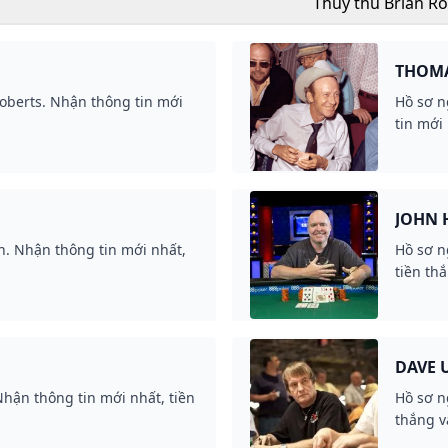
Thủy thủ Brian R
THOMA
Roberts. Nhận thông tin mới
Hồ sơ n
tin mới 
JOHN 
n. Nhận thông tin mới nhất,
Hồ sơ n
tiền thắ
DAVE 
Nhận thông tin mới nhất, tiền
Hồ sơ n
thắng v