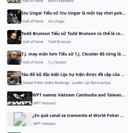
Hall of Fame
Mori Eskandani
Mã thưởng cho WPT Global Poker 2023 là gì?
Fedor Holz
Ben Wilinofsky
Phần thưởng chào mừng mới của WPT Global: lên tới $ 
Crown Poker Club Hanoi World Poker Tour
Thomas Boivin
Chơi Tiến Lên Miền Nam Offline: Hướng Dẫn Tải Game và
Stu Ungar Tiểu sử Stu Ungar là một tay chơi poker người Mỹ được nhiều người coi là tay chơi vĩ đại nhất trong lịch sử. Anh ấy đã ba lần vô địch Sự kiện chính World Series of Poker (WSOP) (1980, 1981, 1997). Anh ấy đã giành được thêm hai chiếc vòng tay WSOP trong trận hòa 2-7 (1981) và Seven Card Stud (1983). Vẻ ngoài trẻ trung của anh thường khiến anh trông trẻ hơn tuổi, khiến anh có biệt danh là “The Kid”.
WPT Global từ Chủ nhật Hyper PKO Showdown: Mua thấp
Phiên bản SHA cột AR
Giải vô địch WPT Prime trở lại với Jereld Sam Shining
Hall of Fame
Stu Ungar
Juan Pardo
Martin Tsvetanov giành chiến thắng trong sự kiện chính 
Hussein là một con người
Poker Vietnam
Poker tournament
Todd Brunson Tiểu sử Todd Brunson có thể là con trai của huyền thoại poker Doyle Brunson, nhưng kể từ khi chuyển sang thi đấu chuyên nghiệp sau khi bỏ học tại Đại học Texas Tech, Todd đã đặt dấu ấn của riêng mình vào thế giới poker. Trong số các giải thưởng của mình, Todd đã kiếm được hơn 3,2 triệu đô la từ giải đấu trong sự nghiệp và sở hữu chiếc vòng tay vàng WSOP của riêng mình.
Poker Tải xuống
Alec Torelli đã thành công vào ngày thứ 2 của WSOP nhưn
Steve Enriquez
Parker Talbot
Hall of Fame
Todd Brunson
Matthew Wantman
Free Poker Global
World Poker Tour announces WPT Vietnam and WPT India
T.J. may mắn hơn Tiểu sử T.J. Cloutier đã từng là một vận động viên xuất sắc, toàn diện khi vào đại học tại Đại học California ở Berkeley với học bổng chơi cả bóng đá và bóng rổ. Khi mọi việc trở nên khó khăn với gia đình, Cloutier buộc phải bỏ học và tìm một công việc để làm phần việc của mình. Điều này kéo dài cho đến khi anh phải nhập ngũ và được cử đi chiến đấu vì đất nước.
Bạn có thể chơi WPT toàn cầu trên điện thoại không?
Sweet Bonanza có trả tiền thật không?
Dante đi
Phil Wilburn - Darren Sneed
Ana Marquez
Joris Ruijs
Hall of Fame
T.J. Cloutier
Poker tournament
Jake Schindler
David Kay
Poker Tải xuống
Tàu đổ bộ đặc biệt Lijo Sự kiện được đề cập của PokerNews Sự kiện Địa điểm Giải thưởng Sự kiện trực tuyến World Series of PokerOnline 2023 #20: $777 No-Limit Hold’em Lucky 7’s Thứ 39 $3,916
Michael Rossitto
- YouTube
WPT Global - Câu hỏi thường gặp: Poker trực tuyến
Những con át chủ bài bị lừa gạt và bẻ khóa một cách tà
Global Poker Index Rankings
Lander Lijo Bereciartua
Giorgiy Shkhulkhiya
Quảng cáo mới nhất của WPT Global: vé cho một số tiền 
Layne Flack
Brian Altman
T.J. may mắn hơn
World Poker Tour looks to expand into Vietnam - Vietnam
Quảng cáo mới nhất của WPT Global: vé cho một số tiền 
Poker Vietnam
WPT 2026: World Poker Tour Còn Sống Khỏe?
WPT names Vietnam Cambodia and Taiwan as first stops for new global poker tour – IAG Vietnam, Cambodia and Taiwan have been named as the inaugural stops for a brand-new global poker brand to be launched by the World Poker Tour (WPT) in 2022. WPT Prime, which replaces WPTDeepStacks, “pairs the premier poker tournament experience of a WPT Main Tour stop with affordable buy-ins accessible to more players around the globe,” the WPT said in announcing its new tour. The very first stop for WPT Prime will be the Crown Poker Club in Hanoi, Vietnam, from 19 to 30 May 2022.
Hướng Dẫn Hỗ Trợ Kỹ Thuật Tải WPT Chi Tiết
Đối tác toàn cầu của WPT với Câu lạc bộ bài Poker & Sòng
Phân tích màn trở lại đối đầu ấn tượng của Ian Drake so
Sòng bạc tiền thưởng hàng đầu không có tiền gửi vào nă
Tàu đổ bộ đặc biệt Lijo
WPT Vietnam
Where is WPT located?
- YouTube
Bạn có thể rút tiền khỏi WPT Global không?
Is WPT legal in the US?
Viktor Blom
Một chút bình tĩnh
Poker Tải xuống
Is there live poker in Vietnam?
Irene Albarran
¿En qué canal se transmite el World Poker Tour? A complete schedule for the 2024 WPT World Championship festival at Wynn Las Vegas will be finalized and announced in the coming months. For more information regarding this and all World Poker Tour events, visit WPT.com. For more information on Wynn Las Vegas, visit wynnlasvegas.com.
Đánh giá về Everygame Poker: Hướng dẫn chơi Poker trự
Ai là người chơi WPT giỏi nhất?
Calvin Anderson
GGRAsia – WPT confirms Vietnam Cambodia meetings fo
WPT Vietnam
Jack Hardcastle
Top 5 Nhà Cái Uy Tín Nhất Việt Nam 2024
Jordan Sleen