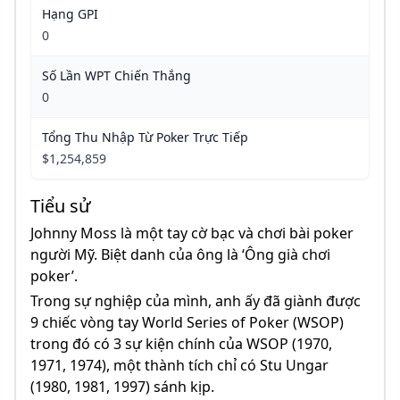
Hạng GPI
0
Số Lần WPT Chiến Thắng
0
Tổng Thu Nhập Từ Poker Trực Tiếp
$1,254,859
Tiểu sử
Johnny Moss là một tay cờ bạc và chơi bài poker
người Mỹ. Biệt danh của ông là ‘Ông già chơi
poker’.
Trong sự nghiệp của mình, anh ấy đã giành được
9 chiếc vòng tay World Series of Poker (WSOP)
trong đó có 3 sự kiện chính của WSOP (1970,
1971, 1974), một thành tích chỉ có Stu Ungar
(1980, 1981, 1997) sánh kịp.