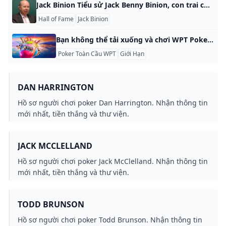
Poker Vietnam
Poker toàn cầu có phải là tiền thật không?
Daniel Negreanu
Làm cho Phil Ivey cười có thể biến thành một ngày trả lươ
Jack Binion Tiểu sử Jack Benny Binion, con trai của ông trùm sòng bạc Benny Binion, là một cái tên cực kỳ được kính trọng trong số những người chơi poker ưu tú trên thế giới, cả trong quá khứ và hiện tại, cũng như những tay chơi bài cao cấp nhất Las Vegas. Binion là nhà tổ chức đầu tiên của World Series of Poker và đã để lại một di sản trong trò chơi mà ít có đối thủ nào sánh kịp.
Kitty Kuo
Julien Sitbon
Jack Keller
Poker ở Hà Nội Có Hợp Pháp Không?
Hall of Fame
Jack Binion
404 Not Found.
WSOP USA Top 8 Câu hỏi thường gặp
Akkari khác
Poker Tải xuống
Poker Vietnam
WPT Vietnam Passport to World Championship - WPT Spe
Vietnam Poker Taking Flight: WPT APT Festivals in Ho Ch
Stanislav Zegal
Bạn không thể tải xuống và chơi WPT Poker Global ở các quốc gia và khu vực bên dưới Người chơi ở hơn 100 quốc gia có thể truy cập WPT Global Poker, nhưng có những hạn chế cụ thể dựa trên quy định của địa phương. Tại sao bạn không thể tải xuống và chơi WPT Poker Global ở các quốc gia và khu vực bên dưới Các quốc gia có thể truy cập WPT Global Người chơi có thể đăng ký và tải xuống WPT Global từ các khu vực sau:
- YouTube
Khi nào và tại sao số 0 kép được thêm vào bánh xe roule
Dan Smith
Hokyiu Lee
Giải Vô Địch Poker Thế Giới Ở Đâu?
Giải thích về dây buộc trong Poker - Dây buộc trong Poker
Poker Toàn Cầu WPT
Giới Hạn
Nick Pupillo
Is WPT poker Real?
bàn tay tài chính
Free Poker Global
Tương lai của trò chơi roulette là gì?
Poker Tải xuống
Poker Tải xuống
Cody Bartlett
World Series of Poker 2025: 100 Giải Bracelet Lịch Sử & Lị
Kevin Hart
Hristivoje Pavlovic
Maurice Nass
Quảng cáo mới nhất của WPT Global: vé cho một số tiền 
- YouTube
888poker: Bạn có bỏ một bộ quân Át ở vị trí này tại Sự 
Daiva Byrne
Dario Sammartino
DAN HARRINGTON
Mori Escandani
Wave of cancellations continues WPT Macau cancelled ju
Các giải đấu hàng ngày từ WPT Global
Julien Sitbon
Darren Elias
World Poker Tour announces WPT Vietnam and WPT India
Poker Tải xuống
Bạn có thể chơi WPT toàn cầu bằng VPN không?
Poker ở Hà Nội Có Hợp Pháp Không?
Hồ sơ người chơi poker Dan Harrington. Nhận thông tin
Hristivoje Pavlovic
Mã thưởng WPT Global tốt nhất là gì?
¿Dónde se celebrará el Campeonato Mundial WPT en 202
Adam Walton
Top 5 Game Poker Hay Nhất Bạn Cần Chơi
Parker Talbot
Michael Rocco
mới nhất, tiền thắng và thư viện.
Timothy Adams
Liên hệ với WPT Global
Một phát bắn - Giải đấu Freezeout của WPT Global
Brock Wilson
Is WPT legal in the US?
Một chút bình tĩnh
Gab Yong Kim
Ihor Yaroshevskyi
Ian Bradley
Làm chủ nhiều bàn khi chơi Poker trực tuyến với chuyên
Free Poker Global
Chino Rheem
Anton Bardziyan
Vincent Meli tăng lên 100.000 với K♣️ J♣️ Francois Tosques Ca
Chơi Tiến Lên Miền Nam Offline: Hướng Dẫn Tải Game và
Vincent Teutinico
TP trong WPT poker là gì?
JACK MCCLELLAND
Kyna Anh
WPT Vietnam’s Main Event starts today Day 12 – Peace 
Omar Eliach
Những con át chủ bài bị lừa gạt và bẻ khóa một cách tà
Nhà tài trợ Tiêu đề WPT Global Now cho Triton Poker Sup
Can you play online poker in Vietnam?
The World Poker Tour Unveils the WPT Prime Perpetual Tr
Is WPT legal in the US?
WPT Global ¥ 110 CN ¥ triệu Chủ nhật Hyper PKO Show
Leo Jokura
Hồ sơ người chơi poker Jack McClelland. Nhận thông tin
Bạn có thể chơi bằng tiền thật trên WPT không?
- YouTube
Poker Vietnam
Carl Shaw
Arthur Morris
mới nhất, tiền thắng và thư viện.
Herbert Buchine
World Series of Poker 2025: 100 Giải Bracelet Lịch Sử & Lị
Freerolls - RakeTheRake
Michael Esquivel
Poker tournament
Ana Marquez
Lucille Cailly
Niklas Astedt
World Poker Tour - WPT Prime Vietnam Championship (M
bài hát của Stephen
Michael Rossitto
Annette Obrestad
Poker Tải xuống
Free Poker Global
TODD BRUNSON
bàn tay tài chính
Steve Enriquez
Sử dụng đô la hộ chiếu toàn cầu WPT để vào các sự kiện 
888poker: 5 Thủ Thuật Bạn CẦN BIẾT Để Cải Thiện Kết Q
Các loại WPT khác nhau là gì?
Ngày 20-25 tháng 9 năm 2024 Giải vô địch WPT Úc
Niklas Astedt
WPTDeepStacks WPT Vietnam Season 2019-2020 World P
Hồ sơ người chơi poker Todd Brunson. Nhận thông tin