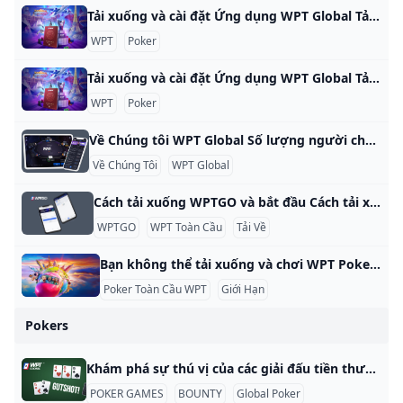
How much does it cost to play in the WPT?
Hussein là một con người
Poker Tải xuống
Patrick Tardif
Tải xuống và cài đặt Ứng dụng WPT Global Tải xuống và Cài đặt WPT Global Hãy làm theo các bước sau để tải xuống phần mềm Poker của chúng tôi và cài đặt ứng dụng WPT Global. Bước 1: Tải xuống ứng dụng WPT Global Chọn nút “Tải xuống ngay” để bắt đầu quá trình tải xuống. Sau khi ứng dụng được tải xuống vào máy tính của bạn, hãy mở tệp (kiểm tra trong thư mục “Tải xuống”).
Poker Tải xuống
Lyle Berman
Hermann Schweiger
Benny Glaser
WPT
Poker
Farid Jattin
World Poker Tour Prime - WPT Prime Vietnam Live Poke
Có phí gửi tiền hoặc rút tiền không?
David Coleman
Quảng cáo mới nhất của WPT Global: vé cho một số tiền 
Nicholas Walsh
Ole Schemion
Tải xuống và cài đặt Ứng dụng WPT Global Tải xuống và Cài đặt WPT Global Hãy làm theo các bước sau để tải xuống phần mềm Poker của chúng tôi và cài đặt ứng dụng WPT Global. Bước 1: Tải xuống ứng dụng WPT Global Chọn nút “Tải xuống ngay” để bắt đầu quá trình tải xuống. Sau khi ứng dụng được tải xuống vào máy tính của bạn, hãy mở tệp (kiểm tra trong thư mục “Tải xuống”).
Dan Harrington
Special Events WPT Vietnam Passport to the World Cha
Kitty Kuo
Thêm Escandani
Buy-in WPT là gì? Mức giá tham gia giải đấu poker WPT
WPT
Poker
Ian Bradley
Công nghệ đã ảnh hưởng đến trò chơi roulette như thế 
Pamela Balzano
Freerolls - RakeTheRake
WPT Global có ứng dụng di động không?
John Riordan
Thomas Santerne
Về Chúng tôi WPT Global Số lượng người chơi đông đảo và có mọi giải đấu từ miễn phí gia nhập đến phí gia nhập cao – cộng thêm các sự kiện đặc biệt thường xuyên! WPT Global Khi Giải đấu Xì tố Thế giới lần đầu lên sóng trên truyền hình năm 2003, xì tố đã thực sự bùng nổ. Thương hiệu WPT mang tính biểu tượng từ đó đã đi đầu trong đổi mới xì tố và bên cạnh trò chơi từ lâu đã gắn liền với các sự kiện trực tiếp trên sân khấu thế giới, WPT Global đã đưa trò chơi đến với người chơi trên nền tảng trực tuyến mới tiên tiến.
David Kay
WPT Global có tính phí gửi hoặc rút tiền không?
Yiannis Liperis
Hãy cẩn thận nhé Moura
WPT東京は違法ですか？
Về Chúng Tôi
WPT Global
Đếm bài trong Poker - Cách thức hoạt động và có hợp p
Has a girl ever won WPT?
WPT Poker Là Gì? Khám Phá World Poker Tour Uy Tín Nh
Lịch thi WPT Châu Á Thái Bình Dương 2024-2025
Free Poker Global
Is WPT still active?
Cách tải xuống WPTGO và bắt đầu Cách tải xuống WPTGO và bắt đầu với Poker trực tuyến Bắt đầu với WPTGO, nền tảng poker trực tuyến được liên kết với World Poker Tour, thật đơn giản và nhanh chóng. Hãy làm theo các bước đơn giản sau để tải xuống phần mềm và thiết lập tài khoản của bạn. Bước 1: Tải ứng dụng WPTGO Để bắt đầu, hãy nhấp vào nút Tải xuống ngay trên trang web WPTGO.
Koray Aldemir
Oleg Vasylchenko
Ian Bradley
WPTGO
WPT Toàn Cầu
Tải Về
WPT Global có mặt tại Việt Nam? Cách nhận ưu đãi và an
Jake Schwartz
Poker Tải xuống
Bạn không thể tải xuống và chơi WPT Poker Global ở các quốc gia và khu vực bên dưới Người chơi ở hơn 100 quốc gia có thể truy cập WPT Global Poker, nhưng có những hạn chế cụ thể dựa trên quy định của địa phương. Tại sao bạn không thể tải xuống và chơi WPT Poker Global ở các quốc gia và khu vực bên dưới Các quốc gia có thể truy cập WPT Global Người chơi có thể đăng ký và tải xuống WPT Global từ các khu vực sau:
Ivan Govorov
Kara Scott
WPT Australia Returns: Thời điểm quan trọng của poker t
Bạn có thể chơi bằng tiền thật trên WPT không?
Poker Toàn Cầu WPT
Giới Hạn
Boris Kolev
Carl Shaw
Free Poker Global
Poker Vietnam
Free Poker Global
Pokers
WPT Vietnam 2018: Sumit Sapra Reaches Final Table in We
Bitstarz không cần tiền thưởng lên tới 5 BTC và 200 vòng
Irene Albarran
Quảng cáo mới nhất của WPT Global: vé cho một số tiền 
Nick Eastwood
Kyna Anh
Tom McEvoy
Poker toàn cầu có phải là tiền thật không?
Nikolaos Lambropoulos
Free Poker Global
Một chút bình tĩnh
Khám phá sự thú vị của các giải đấu tiền thưởng Tham gia Global Poker ngay GIẢI ĐẤU TIỀN THƯỞNG LÀ GÌ? Giải đấu tiền thưởng là một giải đấu cụ thể trong đó giải thưởng được chia giữa tổng giải thưởng và người chơi. Người chơi nhận được giải thưởng cho mỗi người chơi mà họ loại khỏi giải đấu. (Chúng tôi đùa giỡn khi nói, “Người chơi nhận được giải thưởng cho mỗi người chơi mà họ thực hiện bước đi trên tấm ván ảo,” nhưng chúng tôi chỉ có thể xử lý rất nhiều cách chơi chữ cướp biển cùng một lúc.
Jordan Banfield
Chỉ cần Shahad
Barbara Enright
Giải vô địch tiền thưởng vàng: Cú sút hàng tuần của bạn
Tàu đổ bộ đặc biệt Lijo
Artur Martirosian
POKER GAMES
BOUNTY
Global Poker
Bạn có thể chơi WPT Global ở đâu? Các quốc gia được hỗ 
Đánh giá về Everygame Poker: Hướng dẫn chơi Poker trự