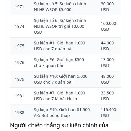
Sự kiện số 5: Sự kiện chính
30.000
1971
NLHE WSOP $5.000
USD
Sự kiện số 6: Sự kiện chính
160.000
1974
NLHE WSOP trị giá 10.000
USD
USD
Sự kiện #1: Giới hạn 1.000
44.000
1975
USD cho 7 quân bài
USD
Sự kiện #6: Giới hạn $500
13.000
1976
cho 7 quân bài
USD
Sự kiện #10: Giới hạn 5.000
48.000
1979
USD cho 7 quân bài
USD
Sự kiện #7: Giới hạn 1.000
33.500
1981
USD cho 7 lá bài Hi-Lo
USD
Sự kiện #10: Giới hạn $1.500
116.400
1988
A-5 Rút bóng thấp
USD
Người chiến thắng sự kiện chính của