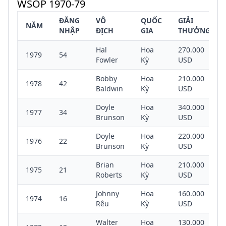
WSOP 1970-79
ĐĂNG
VÔ
QUỐC
GIẢI
NĂM
NHẬP
ĐỊCH
GIA
THƯỞNG
Hal
Hoa
270.000
1979
54
Fowler
Kỳ
USD
Bobby
Hoa
210.000
1978
42
Baldwin
Kỳ
USD
Doyle
Hoa
340.000
1977
34
Brunson
Kỳ
USD
Doyle
Hoa
220.000
1976
22
Brunson
Kỳ
USD
Brian
Hoa
210.000
1975
21
Roberts
Kỳ
USD
Johnny
Hoa
160.000
1974
16
Rêu
Kỳ
USD
Walter
Hoa
130.000